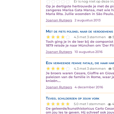
Er is nog niet op deze 
Op je dertigste hertrouwde je met de p
zangeres Marisa Gata Mansa, met wie hi
Maria Rita. Jullie woonden in São Paulo
Joanan Rutgers
2 augustus 2013
Met de fiets pijlsnel naar de verdoemenis
4.3 met 3 stemmen
5
Toch ging je in de leer bij de componis
1879 reisde je naar München om 'Der Fli
Joanan Rutgers
10 augustus 2016
Een vermeende femme fatale, die haar ha
4.3 met 3 stemmen
Je broers waren Cesare, Gioffre en Giov
paleizen van de familie in Rome, waar j
knieën.…
Joanan Rutgers
4 december 2016
Teveel schilderijen op jouw vork
5.0 met 1 stemmen
4
De geleerde/kunsthistoricus Carlo Cesar
om jou les te geven. Hij schreef ook jo