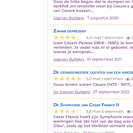
Door de hitte begon dat te dampen en le
kerkhof om tenslotte weer bij Cesare's gr
van Cesare kussen.…
Joanan Rutgers
7 augustus 2020
Zwaar depressief
4.0 met 1 stemmen
(voor Cesare Pavese (1908 - 1950)) Je b
verleiden. Je vader was er al geboren. J
lerares je aansprak.…
Joanan Rutgers
10 september 2011
De gepassioneerde dochter van een wrede
5.0 met 1 stemmen
6
Jouw broers waren Cesare (1475 - 1507), G
Sir Joanan Rutgers
27 september 2022
De Symphonie van Cesar Franck II
3.8 met 4 stemmen
Cesar Franck heeft zijn Symphonie maar
leerlingen liep (de rest van de dag was 
Dieu", zoals op het titelblad vermeld sta