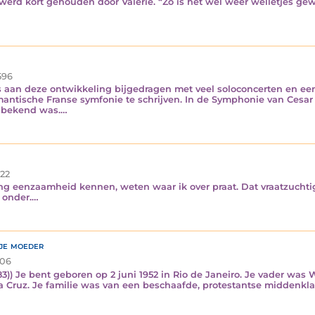
 werd kort gehouden door Valerie. “Zo is het wel weer welletjes gew
596
ns aan deze ontwikkeling bijgedragen met veel soloconcerten en ee
omantische Franse symfonie te schrijven. In de Symphonie van Cesa
onbekend was.…
22
ang eenzaamheid kennen, weten waar ik over praat. Dat vraatzuchtige
n onder.…
 je moeder
06
983)) Je bent geboren op 2 juni 1952 in Rio de Janeiro. Je vader was
a Cruz. Je familie was van een beschaafde, protestantse middenklas