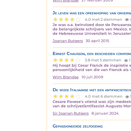
Wim Brandse
27 februari 2009
Je leven was een opeenhoping van onverw
4.0 met 2 stemmen
Je was o.a. beïnvloed door de Peruaans
de belangrijkste schrijvers van Mexico. 
de Hebreeuwse Universiteit in Jeruzale
Joanan Rutgers
30 april 2015
Ernest Chausson, een bescheiden componi
3.8 met 5 stemmen
1
Hij hoopt bij Cesar Franck de inspirati
persoonlijklheid van die van Franck al
Wim Brandse
10 juli 2009
De wijze Italiaanse met een antifascistisc
4.0 met 6 stemmen
Cesare Pavese's vriend was zijn medestu
van de schrijver/antifascist Augusto Mont
Sir Joanan Rutgers
8 januari 2024
Gepassioneerde zelfdoding