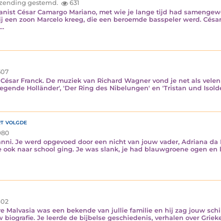
inzending gestemd.
631
ianist César Camargo Mariano, met wie je lange tijd had samengew
j een zoon Marcelo kreeg, die een beroemde basspeler werd. César 
.…
07
t César Franck. De muziek van Richard Wagner vond je net als vele
egende Holländer', 'Der Ring des Nibelungen' en 'Tristan und Isol
rt volgde
980
anni. Je werd opgevoed door een nicht van jouw vader, Adriana da 
e ook naar school ging. Je was slank, je had blauwgroene ogen en 
02
e Malvasia was een bekende van jullie familie en hij zag jouw schi
uw biografie. Je leerde de bijbelse geschiedenis, verhalen over Gri