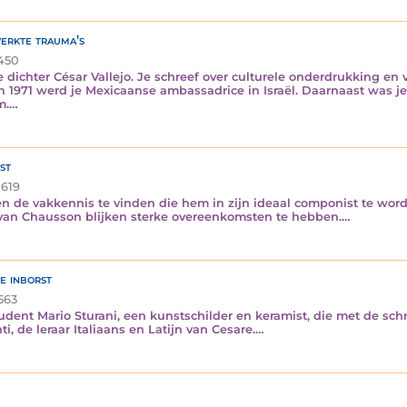
erkte trauma's
450
e dichter César Vallejo. Je schreef over culturele onderdrukking 
In 1971 werd je Mexicaanse ambassadrice in Israël. Daarnaast was je
m.…
st
.619
e en de vakkennis te vinden die hem in zijn ideaal componist te wo
s van Chausson blijken sterke overeenkomsten te hebben.…
he inborst
563
dent Mario Sturani, een kunstschilder en keramist, die met de schr
i, de leraar Italiaans en Latijn van Cesare.…