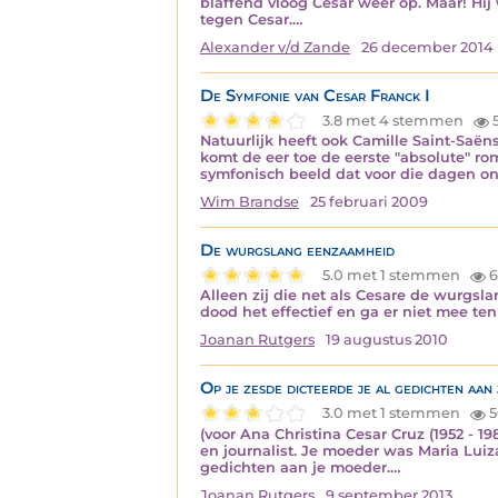
blaffend vloog Cesar weer op. Maar! Hij
tegen Cesar.…
Alexander v/d Zande
26 december 2014
De Symfonie van Cesar Franck I
3.8 met 4 stemmen
Natuurlijk heeft ook Camille Saint-Saë
komt de eer toe de eerste "absolute" r
symfonisch beeld dat voor die dagen 
Wim Brandse
25 februari 2009
De wurgslang eenzaamheid
5.0 met 1 stemmen
6
Alleen zij die net als Cesare de wurgsl
dood het effectief en ga er niet mee te
Joanan Rutgers
19 augustus 2010
Op je zesde dicteerde je al gedichten aan
3.0 met 1 stemmen
5
(voor Ana Christina Cesar Cruz (1952 - 1
en journalist. Je moeder was Maria Luiz
gedichten aan je moeder.…
Joanan Rutgers
9 september 2013