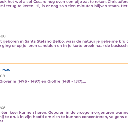
ek het wel alsof Cesare nog even een pijp zat te roken. Christofor
af terug te keren. Hij is er nog zo'n tien minuten blijven staan. Het
480
ent geboren in Santa Stefano Belbo, waar de natuur je geheime bruid
e ging er op je leren sandalen en in je korte broek naar de basissc
 paus
08
iovanni (1476 - 1497) en Gioffre (1481 - 1517).…
529
 één keer kunnen horen. Geboren in de vroege morgenuren wanneer F
hij te druk in zijn hoofd om zich te kunnen concentreren, volgens 
at.…