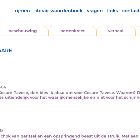
rijmen
literair woordenboek
vragen
links
contact
beschouwing
hartenkreet
verhaal
sare
464
esare Pavese, dan kies ik absoluut voor Cesare Pavese. Waarom? D
 uiteindelijk voor het waarlijk menselijke en niet voor het schijnh
15
 schok van geritsel en een opspringend beest uit de struik. Met een