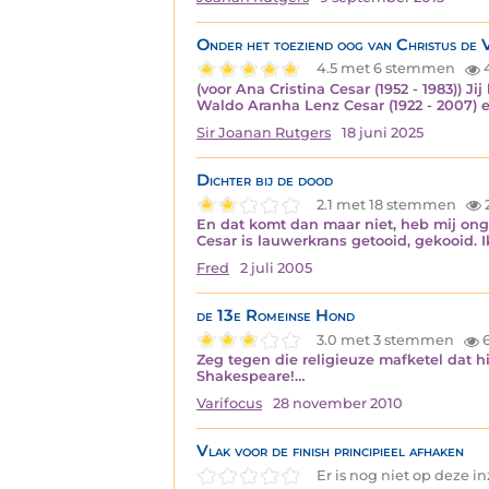
Onder het toeziend oog van Christus de 
4.5 met 6 stemmen
(voor Ana Cristina Cesar (1952 - 1983)) J
Waldo Aranha Lenz Cesar (1922 - 2007) e
Sir Joanan Rutgers
18 juni 2025
Dichter bij de dood
2.1 met 18 stemmen
2
En dat komt dan maar niet, heb mij on
Cesar is lauwerkrans getooid, gekooid. I
Fred
2 juli 2005
de 13e Romeinse Hond
3.0 met 3 stemmen
6
Zeg tegen die religieuze mafketel dat h
Shakespeare!…
Varifocus
28 november 2010
Vlak voor de finish principieel afhaken
Er is nog niet op deze 