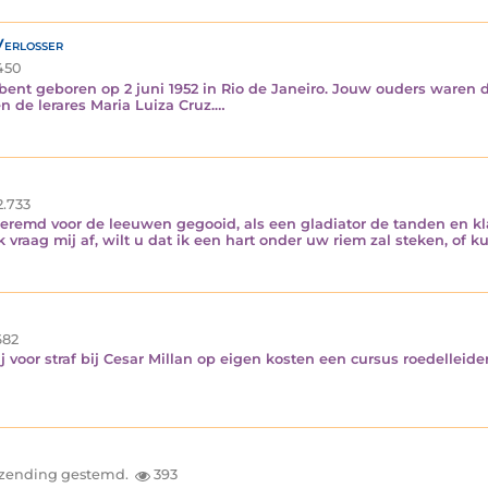
Verlosser
450
ij bent geboren op 2 juni 1952 in Rio de Janeiro. Jouw ouders waren 
n de lerares Maria Luiza Cruz.…
.733
geremd voor de leeuwen gegooid, als een gladiator de tanden en 
k vraag mij af, wilt u dat ik een hart onder uw riem zal steken, of 
82
ij voor straf bij Cesar Millan op eigen kosten een cursus roedelle
inzending gestemd.
393