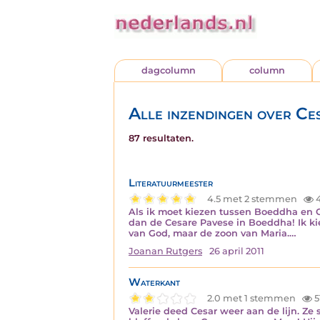
dagcolumn
column
Alle inzendingen over Ce
87 resultaten.
Literatuurmeester
4.5 met 2 stemmen
Als ik moet kiezen tussen Boeddha en C
dan de Cesare Pavese in Boeddha! Ik kies
van God, maar de zoon van Maria.…
Joanan Rutgers
26 april 2011
Waterkant
2.0 met 1 stemmen
5
Valerie deed Cesar weer aan de lijn. Ze