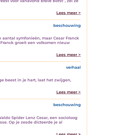
eest voor vanavond brave borst”, zei ze
Lees meer >
beschouwing
n aantal symfonieën, maar Cesar Franck
r Franck groeit een volkomen nieuw
Lees meer >
verhaal
 beest in je hart, laat het zwijgen,
Lees meer >
beschouwing
 Waldo Spider Lenz Cesar, een socioloog
se. Op je zesde dicteerde je al
Lees meer >