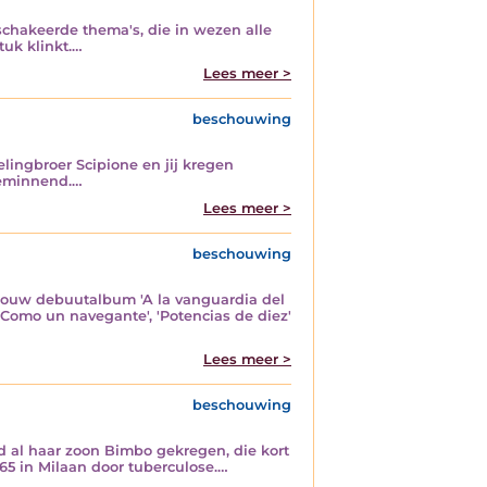
schakeerde thema's, die in wezen alle
tuk klinkt.…
Lees meer >
beschouwing
lingbroer Scipione en jij kregen
ieminnend.…
Lees meer >
beschouwing
en jouw debuutalbum 'A la vanguardia del
'Como un navegante', 'Potencias de diez'
Lees meer >
beschouwing
ad al haar zoon Bimbo gekregen, die kort
865 in Milaan door tuberculose.…