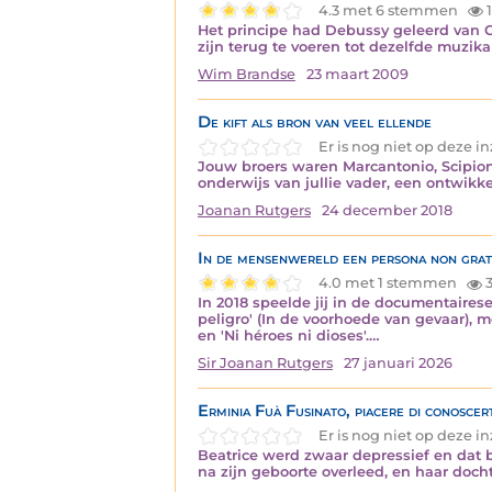
4.3 met 6 stemmen
1
Het principe had Debussy geleerd van Ce
zijn terug te voeren tot dezelfde muzika
Wim Brandse
23 maart 2009
De kift als bron van veel ellende
Er is nog niet op deze 
Jouw broers waren Marcantonio, Scipione
onderwijs van jullie vader, een ontwik
Joanan Rutgers
24 december 2018
In de mensenwereld een persona non gra
4.0 met 1 stemmen
3
In 2018 speelde jij in de documentairese
peligro' (In de voorhoede van gevaar), 
en 'Ni héroes ni dioses'.…
Sir Joanan Rutgers
27 januari 2026
Erminia Fuà Fusinato, piacere di conoscert
Er is nog niet op deze 
Beatrice werd zwaar depressief en dat b
na zijn geboorte overleed, en haar docht