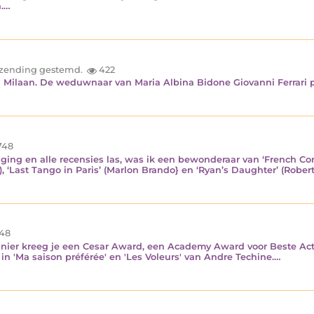
n.…
inzending gestemd.
422
 in Milaan. De weduwnaar van Maria Albina Bidone Giovanni Ferrari 
748
op ging en alle recensies las, was ik een bewonderaar van ‘French C
, ‘Last Tango in Paris’ (Marlon Brando} en ‘Ryan’s Daughter’ (Rober
48
rgnier kreeg je een Cesar Award, een Academy Award voor Beste Act
in 'Ma saison préférée' en 'Les Voleurs' van Andre Techine.…