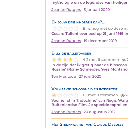
mythologie en de legendes van heilige
Joanan Rutgers
5 januari 2020
En jouw drie kinderen dan?...
Er is nog niet op deze 
Cesare Talloni overleed op 21 juni 1919
Joanan Rutgers
19 december 2019
Billy de balletdanser
4.2 met 6 stemmen
In de tijd dat ik gretig naar de biosco
Rosalie’ (Romy Schneider, Yves Montand)
Ton Mantoua
27 juni 2020
Volmaakte schoonheid en integriteit
1.2 met 8 stemmen
7
Voor je rol in 'Indochine' van Regis Wa
Buitenlandse Film. Je speelde toprollen 
Joanan Rutgers
20 augustus 2012
Het Strijkkwartet van Claude Debussy