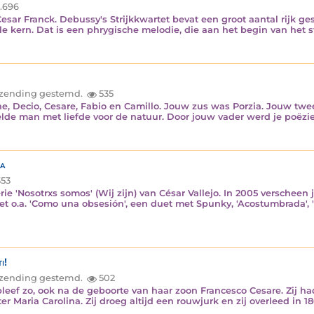
.696
sar Franck. Debussy's Strijkkwartet bevat een groot aantal rijk ge
le kern. Dat is een phrygische melodie, die aan het begin van het s
inzending gestemd.
535
, Decio, Cesare, Fabio en Camillo. Jouw zus was Porzia. Jouw twee
kelde man met liefde voor de natuur. Door jouw vader werd je poëz
ta
53
rie 'Nosotrxs somos' (Wij zijn) van César Vallejo. In 2005 versche
met o.a. 'Como una obsesión', een duet met Spunky, 'Acostumbrada', 
i!
inzending gestemd.
502
leef zo, ook na de geboorte van haar zoon Francesco Cesare. Zij h
er Maria Carolina. Zij droeg altijd een rouwjurk en zij overleed in 1