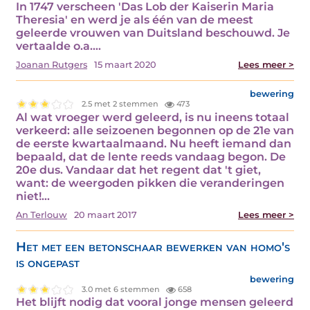
In 1747 verscheen 'Das Lob der Kaiserin Maria
Theresia' en werd je als één van de meest
geleerde vrouwen van Duitsland beschouwd. Je
vertaalde o.a.…
Joanan Rutgers
15 maart 2020
Lees meer >
bewering
2.5 met 2 stemmen
473
Al wat vroeger werd geleerd, is nu ineens totaal
verkeerd: alle seizoenen begonnen op de 21e van
de eerste kwartaalmaand. Nu heeft iemand dan
bepaald, dat de lente reeds vandaag begon. De
20e dus. Vandaar dat het regent dat 't giet,
want: de weergoden pikken die veranderingen
niet!…
An Terlouw
20 maart 2017
Lees meer >
Het met een betonschaar bewerken van homo's
is ongepast
bewering
3.0 met 6 stemmen
658
Het blijft nodig dat vooral jonge mensen geleerd