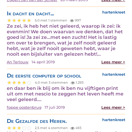
Ik dacht en dacht...
hartenkreet
5.0 met 1 stemmen
997
Ze zei, ik heb het niet geleerd, waarop ik zei: ik
evenmin! We doen waarvan we denken, dat het
goed is! Ja zei ze...met een zucht! Het is lastig
om over te brengen, wat je zelf nooit geleerd
hebt, wat je zelf nooit geweten hebt, waar je
nooit een bijsluiter van gelezen hebt!…
An Terlouw
14 april 2019
Lees meer >
De eerste computer op school
hartenkreet
4.0 met 3 stemmen
1.293
en daar ben ik blij om ik ben nu vijftigen print
uit om met nescio te zeggen het leven heeft me
veel geleerd.…
foppe oostenbrug
17 juli 2019
Lees meer >
De Gezalfde des Heren.
hartenkreet
2.5 met 4 stemmen
493