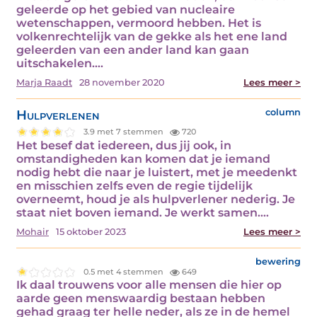
geleerde op het gebied van nucleaire
wetenschappen, vermoord hebben. Het is
volkenrechtelijk van de gekke als het ene land
geleerden van een ander land kan gaan
uitschakelen.…
Marja Raadt
28 november 2020
Lees meer >
Hulpverlenen
column
3.9 met 7 stemmen
720
Het besef dat iedereen, dus jij ook, in
omstandigheden kan komen dat je iemand
nodig hebt die naar je luistert, met je meedenkt
en misschien zelfs even de regie tijdelijk
overneemt, houd je als hulpverlener nederig. Je
staat niet boven iemand. Je werkt samen.…
Mohair
15 oktober 2023
Lees meer >
bewering
0.5 met 4 stemmen
649
Ik daal trouwens voor alle mensen die hier op
aarde geen menswaardig bestaan hebben
gehad graag ter helle neder, als ze in de hemel