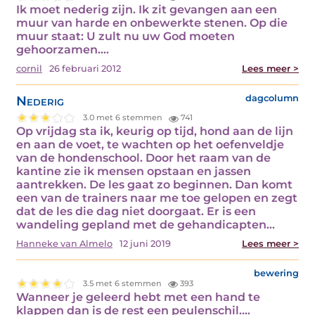
Ik moet nederig zijn. Ik zit gevangen aan een
muur van harde en onbewerkte stenen. Op die
muur staat: U zult nu uw God moeten
gehoorzamen.…
cornil
26 februari 2012
Lees meer >
Nederig
dagcolumn
3.0 met 6 stemmen
741
Op vrijdag sta ik, keurig op tijd, hond aan de lijn
en aan de voet, te wachten op het oefenveldje
van de hondenschool. Door het raam van de
kantine zie ik mensen opstaan en jassen
aantrekken. De les gaat zo beginnen. Dan komt
een van de trainers naar me toe gelopen en zegt
dat de les die dag niet doorgaat. Er is een
wandeling gepland met de gehandicapten…
Hanneke van Almelo
12 juni 2019
Lees meer >
bewering
3.5 met 6 stemmen
393
Wanneer je geleerd hebt met een hand te
klappen dan is de rest een peulenschil.…