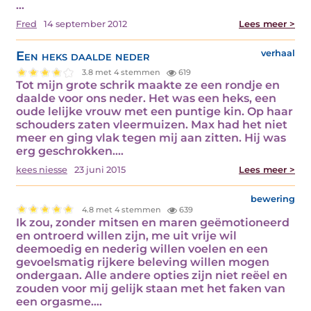
…
Fred
14 september 2012
Lees meer >
Een heks daalde neder
verhaal
3.8 met 4 stemmen
619
Tot mijn grote schrik maakte ze een rondje en
daalde voor ons neder. Het was een heks, een
oude lelijke vrouw met een puntige kin. Op haar
schouders zaten vleermuizen. Max had het niet
meer en ging vlak tegen mij aan zitten. Hij was
erg geschrokken.…
kees niesse
23 juni 2015
Lees meer >
bewering
4.8 met 4 stemmen
639
Ik zou, zonder mitsen en maren geëmotioneerd
en ontroerd willen zijn, me uit vrije wil
deemoedig en nederig willen voelen en een
gevoelsmatig rijkere beleving willen mogen
ondergaan. Alle andere opties zijn niet reëel en
zouden voor mij gelijk staan met het faken van
een orgasme.…