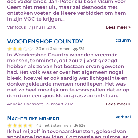
des Vaderlands. Jan-Peter sluit een visum voor
Geert niet meer uit, maar zal desnoods met
ontstoken voeten de Heere verbidden om hem
in zijn VOC te krijgen…
Varifocus
7 januari 2010
Lees meer >
WOODENSHOE COUNTRY
column
3.3 met 3 stemmen
535
In Woodenshoe Country woonden vreemde
mensen, tenminste, dat zou zij vast gezegd
hebben als ze van het bestaan ervan geweten
had. Het volk was er over het algemeen nogal
bleek, hoewel er ook aardig wat lichtgetinte en
donkergekleurde mensen rondliepen. Het was
niet zo heel moeilijk om te voorspellen dat er op
den duur een goudkleurig ras zou ontstaan…
Anneke Haasnoot
22 maart 2012
Lees meer >
Nachtelijke mijmerij
verhaal
4.5 met 2 stemmen
624
Ik hul mijzelf in tovenaarskunsten, geleerd van
anonieme ingewijden. Compassie en ruimte, er