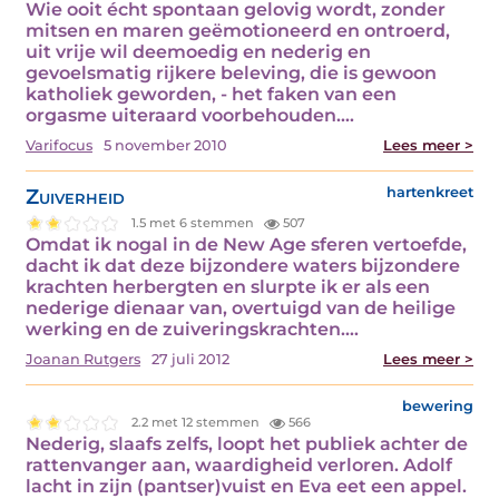
Wie ooit écht spontaan gelovig wordt, zonder
mitsen en maren geëmotioneerd en ontroerd,
uit vrije wil deemoedig en nederig en
gevoelsmatig rijkere beleving, die is gewoon
katholiek geworden, - het faken van een
orgasme uiteraard voorbehouden.…
Varifocus
5 november 2010
Lees meer >
Zuiverheid
hartenkreet
1.5 met 6 stemmen
507
Omdat ik nogal in de New Age sferen vertoefde,
dacht ik dat deze bijzondere waters bijzondere
krachten herbergten en slurpte ik er als een
nederige dienaar van, overtuigd van de heilige
werking en de zuiveringskrachten.…
Joanan Rutgers
27 juli 2012
Lees meer >
bewering
2.2 met 12 stemmen
566
Nederig, slaafs zelfs, loopt het publiek achter de
rattenvanger aan, waardigheid verloren. Adolf
lacht in zijn (pantser)vuist en Eva eet een appel.