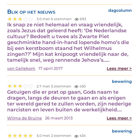
Blik op het nieuws
dagcolumn
3.0 met 6 stemmen
693
Ik snap ze niet helemaal en vraag vriendelijk,
zoals Jezus dat geleerd heeft: ‘De Nederlandse
cultuur? Bedoelt u twee als Zwarte Piet
geschminkte hand-in-hand lopende homo’s die
bij een kerstboom staand het Wilhelmus
zingen??’ Mijn kat knipoogt vriendelijk naar de,
tamelijk snel, weg rennende Jehova’s..…
van Gellekom
17 april 2017
Lees meer >
bewering
2.7 met 3 stemmen
430
Getuigen die er prat op gaan, Gods naam te
dragen, langs de deuren te gaan en als enigen
ter wereld gered te zullen worden, zijn nederige
narcisten en leven buiten de werkelijkheid.…
Wilma de Bruïne
26 maart 2013
Lees meer >
bewering
5.0 met 2 stemmen
434