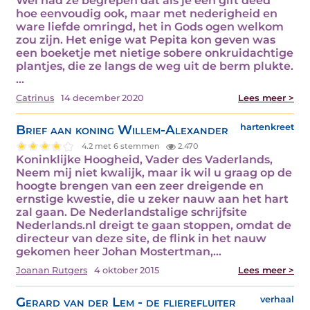
Wel had ze begrepen dat als je een gift deed
hoe eenvoudig ook, maar met nederigheid en
ware liefde omringd, het in Gods ogen welkom
zou zijn. Het enige wat Pepita kon geven was
een boeketje met nietige sobere onkruidachtige
plantjes, die ze langs de weg uit de berm plukte.
…
Catrinus
14 december 2020
Lees meer >
Brief aan koning Willem-Alexander
hartenkreet
4.2 met 6 stemmen
2.470
Koninklijke Hoogheid, Vader des Vaderlands,
Neem mij niet kwalijk, maar ik wil u graag op de
hoogte brengen van een zeer dreigende en
ernstige kwestie, die u zeker nauw aan het hart
zal gaan. De Nederlandstalige schrijfsite
Nederlands.nl dreigt te gaan stoppen, omdat de
directeur van deze site, de flink in het nauw
gekomen heer Johan Mostertman,…
Joanan Rutgers
4 oktober 2015
Lees meer >
Gerard van der Lem - de flierefluiter
verhaal