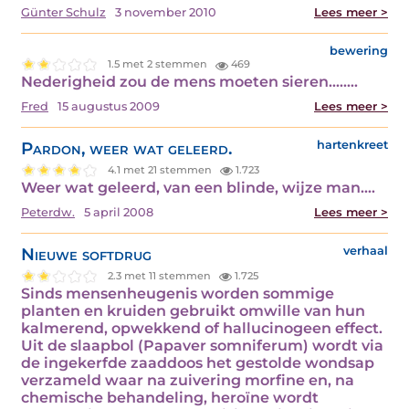
Günter Schulz
3 november 2010
Lees meer >
bewering
1.5 met 2 stemmen
469
Nederigheid zou de mens moeten sieren.....…
Fred
15 augustus 2009
Lees meer >
Pardon, weer wat geleerd.
hartenkreet
4.1 met 21 stemmen
1.723
Weer wat geleerd, van een blinde, wijze man.…
Peterdw.
5 april 2008
Lees meer >
Nieuwe softdrug
verhaal
2.3 met 11 stemmen
1.725
Sinds mensenheugenis worden sommige
planten en kruiden gebruikt omwille van hun
kalmerend, opwekkend of hallucinogeen effect.
Uit de slaapbol (Papaver somniferum) wordt via
de ingekerfde zaaddoos het gestolde wondsap
verzameld waar na zuivering morfine en, na
chemische behandeling, heroïne wordt