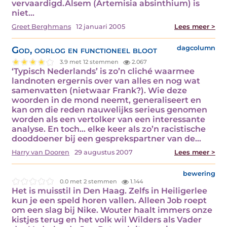
vervaardigd.Alsem (Artemisia absinthium) is
niet…
Greet Berghmans
12 januari 2005
Lees meer >
God, oorlog en functioneel bloot
dagcolumn
3.9 met 12 stemmen
2.067
‘Typisch Nederlands’ is zo’n cliché waarmee
landnoten ergernis over van alles en nog wat
samenvatten (nietwaar Frank?). Wie deze
woorden in de mond neemt, generaliseert en
kan om die reden nauwelijks serieus genomen
worden als een vertolker van een interessante
analyse. En toch… elke keer als zo’n racistische
dooddoener bij een gesprekspartner van de…
Harry van Dooren
29 augustus 2007
Lees meer >
bewering
0.0 met 2 stemmen
1.144
Het is muisstil in Den Haag. Zelfs in Heiligerlee
kun je een speld horen vallen. Alleen Job roept
om een slag bij Nike. Wouter haalt immers onze
kistjes terug en het volk wil Wilders als Vader