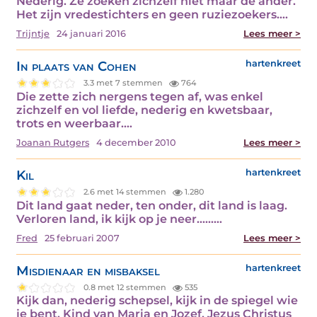
Nederig. Ze zoeken zichzelf niet maar de ander.
Het zijn vredestichters en geen ruziezoekers.…
Trijntje
24 januari 2016
Lees meer >
In plaats van Cohen
hartenkreet
3.3 met 7 stemmen
764
Die zette zich nergens tegen af, was enkel
zichzelf en vol liefde, nederig en kwetsbaar,
trots en weerbaar.…
Joanan Rutgers
4 december 2010
Lees meer >
Kil
hartenkreet
2.6 met 14 stemmen
1.280
Dit land gaat neder, ten onder, dit land is laag.
Verloren land, ik kijk op je neer......…
Fred
25 februari 2007
Lees meer >
Misdienaar en misbaksel
hartenkreet
0.8 met 12 stemmen
535
Kijk dan, nederig schepsel, kijk in de spiegel wie
je bent. Kind van Maria en Jozef, Jezus Christus