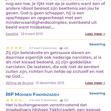
nog aan toe, je lijkt niet op je ouders want een of
andere idioot besloot zijn beeltenis aan jou te
geven. God is geen schepper, hij is een
opschepper en opgescheept met een
minderwaardigheidscomplex, evenbeeld uit
beeld want misbaksel.…
Kareltje
23 maart 2013
Lees meer >
bewering
3.7 met 3 stemmen
426
Zij zijn beleidvolle en getrouwe slaven en
daarmee eigenlijk ook nederige narcisten, al is
dit niet kwaad bedoeld, zij zijn goddelijke
narcisten. De laatsten, die ook niet de eersten
zullen zijn, richten hun liefde op zichzelf en niet
op God.…
Wilma de Bruïne
31 december 2013
Lees meer >
RIP Mohsen Fakhrizadeh
bewering
4.4 met 7 stemmen
522
Het is buitengewoon verontrustend dat
misdadigers Mohsen Fakhrizadeh, een Iraanse