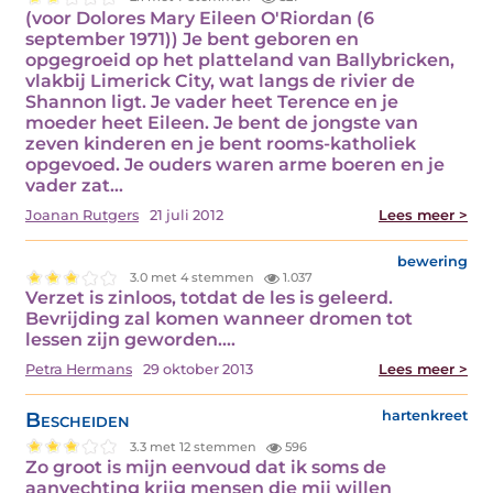
(voor Dolores Mary Eileen O'Riordan (6
september 1971)) Je bent geboren en
opgegroeid op het platteland van Ballybricken,
vlakbij Limerick City, wat langs de rivier de
Shannon ligt. Je vader heet Terence en je
moeder heet Eileen. Je bent de jongste van
zeven kinderen en je bent rooms-katholiek
opgevoed. Je ouders waren arme boeren en je
vader zat…
Joanan Rutgers
21 juli 2012
Lees meer >
bewering
3.0 met 4 stemmen
1.037
Verzet is zinloos, totdat de les is geleerd.
Bevrijding zal komen wanneer dromen tot
lessen zijn geworden.…
Petra Hermans
29 oktober 2013
Lees meer >
Bescheiden
hartenkreet
3.3 met 12 stemmen
596
Zo groot is mijn eenvoud dat ik soms de
aanvechting krijg mensen die mij willen