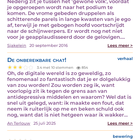
Nederig zit je tussen het 'gewone volk', voordat
je opgeroepen wordt naar het podium te
komen. De vrome gebeden druppelen als
schitterende parels in lange kwasten van je ego
af, terwijl je met gebogen hoofd voortschrijdt
naar de schijnwerpers. Er wordt nog net niet
voor je geapplaudisseerd door de gelovigen.…
Sjakelein
20 september 2016
Lees meer >
De onbereikbare chat!
verhaal
3.4 met 10 stemmen
854
Oh, de digitale wereld is zo geweldig, zo
fenomenaal zo fantastisch dat je er dolgelukkig
van zou worden! Zou worden zeg ik, want
voorlopig zit ik tegen de grens aan van
antidepressiva middelen en waarom? Wel dat is
snel uit gelegd, want: ik maakte een fout, dat
neem ik ruiterlijk op me en beken schuld ook
nog, want dat is niet hetgeen waar ik wakker…
An Terlouw
25 juli 2025
Lees meer >
bewering