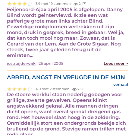
3.9 met 19 stemmen
2.471
Feijenoord-Ajax april 2005 is afgelopen. Danny
Blind wordt geinterviewd. Ik zie een wat
pafferige grote man links achter Blind.
Geweldige rookpluimen vertrekken uit zijn
mond, druk in gesprek, breed in gebaar. Wel ja,
dat kan toch mooi nog maar. Zowaar, dat is
Gerard van der Lem. Aan de Grote Sigaar. Nog
steeds, twee jaar geleden terug uit de
emiraten…
jos zuijderwijk
25 april 2005
Lees meer >
ARBEID, ANGST EN VREUGDE IN DE MIJN
verhaal
4.0 met 2 stemmen
752
De stoere werklui staan nederig gebogen voor
grillige, zwarte gewelven. Opeens klinkt
angstwekkend geknal. Alle mannen dringen
dicht opeen, want overal spookt dreigend gas
rond. Het houweel slaat hoog in de zoldering.
Onmiddellijk stort een ondergronds beekje zich
brullend op de grond. Stevige ramen trillen met
rode glans.…