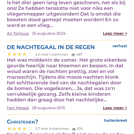
is het dier geen lang leven geschoren, net als bij
ons! Ze hebben tenslotte niet voor niks een
vliegenmepper uitgevonden! Dat is omdat die
beesten dood gemept moeten worden! En zo
werd er een vlieg…
An Terlouw
25 augustus 2024
Lees meer >
DE NACHTEGAAL IN DE REGEN
verhaal
4.0 met 1 stemmen
487
Het was middenin de zomer. Het grote eikenbos
geurde heerlijk naar bloemen en bessen. In dat
woud waren de nachten prettig, zoel en vol
maneschijn. Tijdens die mooie nachten klonk
het schitterende lied van de nachtegalen door
de bomen. Die vogelkoren... Ja, dat was zo'n
verrukkelijk gezang. Zelfs kleine kinderen
hadden dan graag door het nachtelijke…
Han Messie
28 augustus 2015
Lees meer >
Christenen?
hartenkreet
3.7 met 9 stemmen
574