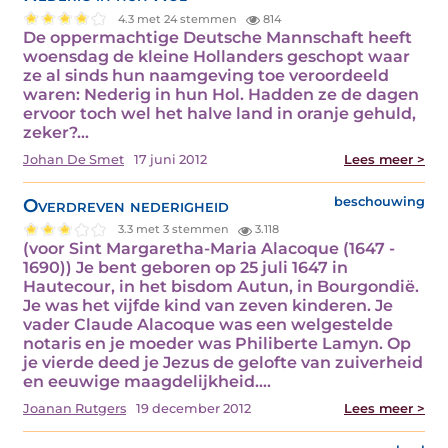
4.3 met 24 stemmen
814
De oppermachtige Deutsche Mannschaft heeft
woensdag de kleine Hollanders geschopt waar
ze al sinds hun naamgeving toe veroordeeld
waren: Nederig in hun Hol. Hadden ze de dagen
ervoor toch wel het halve land in oranje gehuld,
zeker?…
Johan De Smet
17 juni 2012
Lees meer >
Overdreven nederigheid
beschouwing
3.3 met 3 stemmen
3.118
(voor Sint Margaretha-Maria Alacoque (1647 -
1690)) Je bent geboren op 25 juli 1647 in
Hautecour, in het bisdom Autun, in Bourgondië.
Je was het vijfde kind van zeven kinderen. Je
vader Claude Alacoque was een welgestelde
notaris en je moeder was Philiberte Lamyn. Op
je vierde deed je Jezus de gelofte van zuiverheid
en eeuwige maagdelijkheid.…
Joanan Rutgers
19 december 2012
Lees meer >