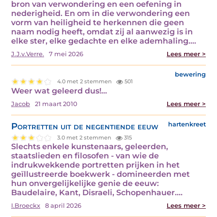
bron van verwondering en een oefening in
nederigheid. En om in die verwondering een
vorm van heiligheid te herkennen die geen
naam nodig heeft, omdat zij al aanwezig is in
elke ster, elke gedachte en elke ademhaling.…
J.J.v.Verre.
7 mei 2026
Lees meer >
bewering
4.0 met 2 stemmen
501
Weer wat geleerd dus!…
Jacob
21 maart 2010
Lees meer >
Portretten uit de negentiende eeuw
hartenkreet
3.0 met 2 stemmen
315
Slechts enkele kunstenaars, geleerden,
staatslieden en filosofen - van wie de
indrukwekkende portretten prijken in het
geïllustreerde boekwerk - domineerden met
hun onvergelijkelijke genie de eeuw:
Baudelaire, Kant, Disraeli, Schopenhauer.…
I.Broeckx
8 april 2026
Lees meer >