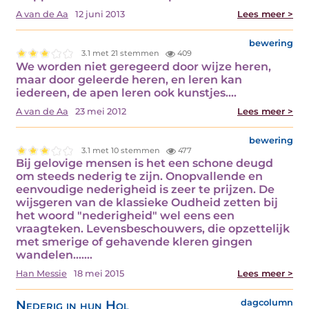
A van de Aa
12 juni 2013
Lees meer >
bewering
3.1 met 21 stemmen
409
We worden niet geregeerd door wijze heren,
maar door geleerde heren, en leren kan
iedereen, de apen leren ook kunstjes.…
A van de Aa
23 mei 2012
Lees meer >
bewering
3.1 met 10 stemmen
477
Bij gelovige mensen is het een schone deugd
om steeds nederig te zijn. Onopvallende en
eenvoudige nederigheid is zeer te prijzen. De
wijsgeren van de klassieke Oudheid zetten bij
het woord "nederigheid" wel eens een
vraagteken. Levensbeschouwers, die opzettelijk
met smerige of gehavende kleren gingen
wandelen....…
Han Messie
18 mei 2015
Lees meer >
Nederig in hun Hol
dagcolumn