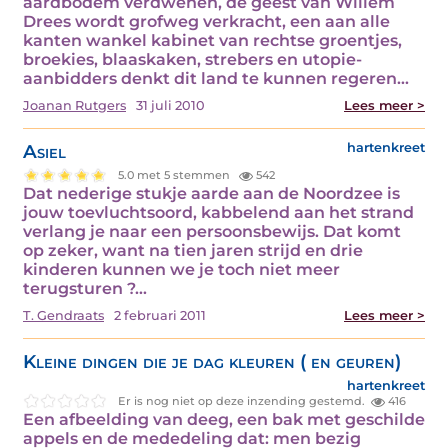
aardbodem verdwenen, de geest van Willem
Drees wordt grofweg verkracht, een aan alle
kanten wankel kabinet van rechtse groentjes,
broekies, blaaskaken, strebers en utopie-
aanbidders denkt dit land te kunnen regeren…
Joanan Rutgers
31 juli 2010
Lees meer >
Asiel
hartenkreet
5.0 met 5 stemmen
542
Dat nederige stukje aarde aan de Noordzee is
jouw toevluchtsoord, kabbelend aan het strand
verlang je naar een persoonsbewijs. Dat komt
op zeker, want na tien jaren strijd en drie
kinderen kunnen we je toch niet meer
terugsturen ?…
T. Gendraats
2 februari 2011
Lees meer >
Kleine dingen die je dag kleuren ( en geuren)
hartenkreet
Er is nog niet op deze inzending gestemd.
416
Een afbeelding van deeg, een bak met geschilde
appels en de mededeling dat: men bezig