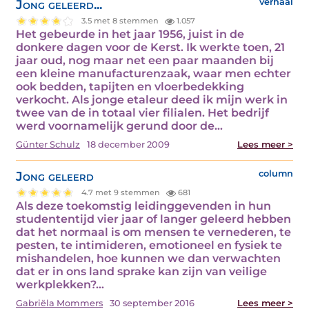
Jong geleerd...
verhaal
3.5 met 8 stemmen
1.057
Het gebeurde in het jaar 1956, juist in de
donkere dagen voor de Kerst. Ik werkte toen, 21
jaar oud, nog maar net een paar maanden bij
een kleine manufacturenzaak, waar men echter
ook bedden, tapijten en vloerbedekking
verkocht. Als jonge etaleur deed ik mijn werk in
twee van de in totaal vier filialen. Het bedrijf
werd voornamelijk gerund door de…
Günter Schulz
18 december 2009
Lees meer >
Jong geleerd
column
4.7 met 9 stemmen
681
Als deze toekomstig leidinggevenden in hun
studententijd vier jaar of langer geleerd hebben
dat het normaal is om mensen te vernederen, te
pesten, te intimideren, emotioneel en fysiek te
mishandelen, hoe kunnen we dan verwachten
dat er in ons land sprake kan zijn van veilige
werkplekken?…
Gabriëla Mommers
30 september 2016
Lees meer >