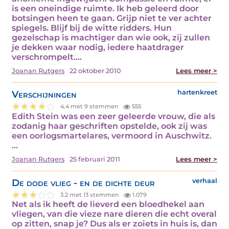
is een oneindige ruimte. Ik heb geleerd door
botsingen heen te gaan. Grijp niet te ver achter
spiegels. Blijf bij de witte ridders. Hun
gezelschap is machtiger dan wie ook, zij zullen
je dekken waar nodig, iedere haatdrager
verschrompelt.…
Joanan Rutgers
22 oktober 2010
Lees meer >
Verschijningen
hartenkreet
4.4 met 9 stemmen
555
Edith Stein was een zeer geleerde vrouw, die als
zodanig haar geschriften opstelde, ook zij was
een oorlogsmartelares, vermoord in Auschwitz.
…
Joanan Rutgers
25 februari 2011
Lees meer >
De dode vlieg - en de dichte deur
verhaal
3.2 met 13 stemmen
1.079
Net als ik heeft de lieverd een bloedhekel aan
vliegen, van die vieze nare dieren die echt overal
op zitten, snap je? Dus als er zoiets in huis is, dan