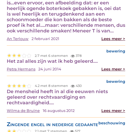
is...even ervoor, een afbeelding dat: er een
heerlijk ogende boterkoek gebakken is, oei dat
is wel heerlijk en terugdenkend aan een
schoonmoeder die kon bakken als de beste
proef ik het al....maar: verschillende mensen, dus
ook verschillende smaken! Meneer T is van…
An Terlouw
2 februari 2021
Lees meer >
bewering
2.7 met 6 stemmen
378
Het zal alles zijn wat ik heb geleerd.…
Petra Hermans
24 juni 2014
Lees meer >
bewering
4.2 met 8 stemmen
430
De mensheid heeft in al die eeuwen niets
geleerd over rechtvaardiging en
rechtvaardigheid.…
Wilma de Bruïne
16 augustus 2012
Lees meer >
Zingende engel in nederige gedaante
beschouwing
2.1 met 7 stemmen
527