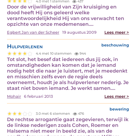
4.0 met 1 stemmen
437
Door de vrijwilligheid van Zijn kruisiging en
dood heeft Hij ons geleerd welke
verantwoordelijkheid Hij van ons verwacht ten
opzichte van onze medemensen.…
Egbert Jan van der Scheer
19 augustus 2009
Lees meer >
Hulpverlenen
beschouwing
4.4 met 10 stemmen
944
Tot slot, het besef dat iedereen dus jij ook, in
omstandigheden kan komen dat je iemand
nodig hebt die naar je luistert, met je meedenkt
en misschien zelfs even de regie deels
overneemt, houdt je als hulpverlener nederig. Je
staat niet boven iemand. Je werkt samen.…
Mohair
6 februari 2013
Lees meer >
bewering
3.0 met 6 stemmen
476
De rechtse arrogantie gaat zegevieren, terwijl ik
de linkse nederigen zoals Cohen, Roemer en
Halsema niet meer in beeld zie, als van de