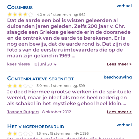
Columbus
verhaal
4.0 met 1 stemmen
962
Dat de aarde een bol is wisten geleerden al
duizenden jaren geleden. Zelfs 200 jaar v. Chr.
slaagde een Griekse geleerde erin de doorsnede
en de omtrek van de aarde te berekenen. Er is
nog een bewijs, dat de aarde rond is. Dat zijn de
foto's van de eerste ruimtevaarders die op de
maan zijn geland in 1969.…
kees niesse
18 juni 2014
Lees meer >
Contemplatieve sereniteit
beschouwing
3.0 met 1 stemmen
599
Je deed hiermee grootse werken in de spirituele
wereld, maar je bleef als mens heel nederig en
als schakel in het mystieke geheel heel klein.…
Joanan Rutgers
8 oktober 2012
Lees meer >
Het vingerhoedskruid
verhaal
1.5 met 15 stemmen
2.296