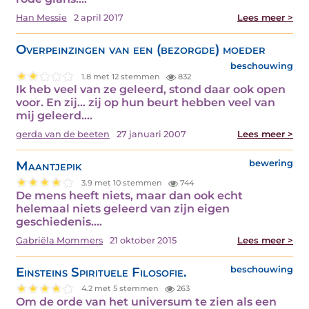
Han Messie
2 april 2017
Lees meer >
Overpeinzingen van een (bezorgde) moeder
beschouwing
1.8 met 12 stemmen
832
Ik heb veel van ze geleerd, stond daar ook open
voor. En zij… zij op hun beurt hebben veel van
mij geleerd.…
gerda van de beeten
27 januari 2007
Lees meer >
Maantjepik
bewering
3.9 met 10 stemmen
744
De mens heeft niets, maar dan ook echt
helemaal niets geleerd van zijn eigen
geschiedenis.…
Gabriëla Mommers
21 oktober 2015
Lees meer >
Einsteins Spirituele Filosofie.
beschouwing
4.2 met 5 stemmen
263
Om de orde van het universum te zien als een