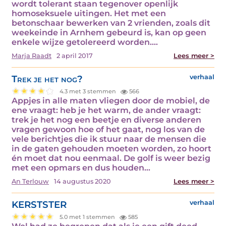
wordt tolerant staan tegenover openlijk
homoseksuele uitingen. Het met een
betonschaar bewerken van 2 vrienden, zoals dit
weekeinde in Arnhem gebeurd is, kan op geen
enkele wijze getolereerd worden.…
Marja Raadt
2 april 2017
Lees meer >
Trek je het nog?
verhaal
4.3 met 3 stemmen
566
Appjes in alle maten vliegen door de mobiel, de
ene vraagt: heb je het warm, de ander vraagt:
trek je het nog een beetje en diverse anderen
vragen gewoon hoe of het gaat, nog los van de
vele berichtjes die ik stuur naar de mensen die
in de gaten gehouden moeten worden, zo hoort
én moet dat nou eenmaal. De golf is weer bezig
met een opmars en dus houden…
An Terlouw
14 augustus 2020
Lees meer >
KERSTSTER
verhaal
5.0 met 1 stemmen
585