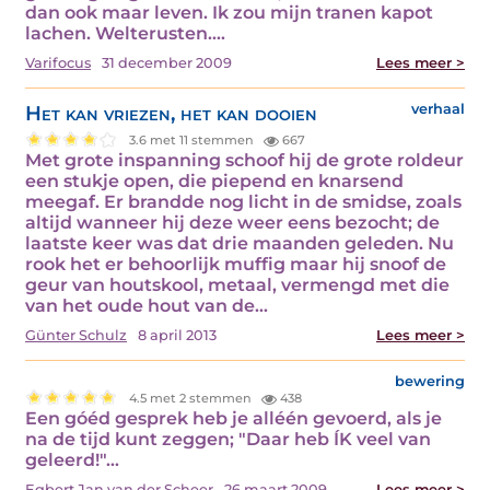
dan ook maar leven. Ik zou mijn tranen kapot
lachen. Welterusten.…
Varifocus
31 december 2009
Lees meer >
Het kan vriezen, het kan dooien
verhaal
3.6 met 11 stemmen
667
Met grote inspanning schoof hij de grote roldeur
een stukje open, die piepend en knarsend
meegaf. Er brandde nog licht in de smidse, zoals
altijd wanneer hij deze weer eens bezocht; de
laatste keer was dat drie maanden geleden. Nu
rook het er behoorlijk muffig maar hij snoof de
geur van houtskool, metaal, vermengd met die
van het oude hout van de…
Günter Schulz
8 april 2013
Lees meer >
bewering
4.5 met 2 stemmen
438
Een góéd gesprek heb je alléén gevoerd, als je
na de tijd kunt zeggen; "Daar heb ÍK veel van
geleerd!"…
Egbert Jan van der Scheer
26 maart 2009
Lees meer >