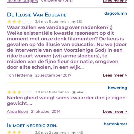
Joanan Rutgers
5 november 2012
Lees meer >
De Illusie Van Educatie
dagcolumn
3.4 met 5 stemmen
610
Waar zullen we vandaag over nadenken? ;)
Welke existentiële kwestie resoneert op dit
moment met onze denk filamenten? De keus is
gevallen op 'de illusie van educatie'. Nu we (door
de interventie van een Voorzienige God) in een
rijke buurt wonen (wij arme sloebers), te
midden van de fijne fleur der natie, omgeven
door elite scholen, in een wijk…
Ton Hettema
23 september 2017
Lees meer >
bewering
2.9 met 8 stemmen
464
Nederigheid weegt soms zwaarder dan je eigen
gewicht.…
Alida Booij
21 oktober 2014
Lees meer >
Ik moet nederig zijn.
hartenkreet
3.0 met 2 stemmen
446