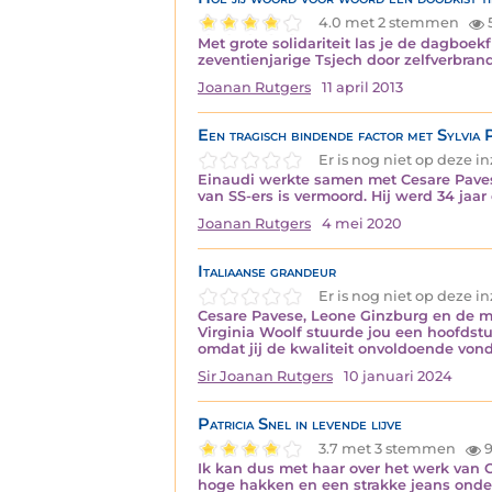
4.0 met 2 stemmen
Met grote solidariteit las je de dagboek
zeventienjarige Tsjech door zelfverbra
Joanan Rutgers
11 april 2013
Een tragisch bindende factor met Sylvia 
Er is nog niet op deze 
Einaudi werkte samen met Cesare Pavese
van SS-ers is vermoord. Hij werd 34 jaar
Joanan Rutgers
4 mei 2020
Italiaanse grandeur
Er is nog niet op deze 
Cesare Pavese, Leone Ginzburg en de mu
Virginia Woolf stuurde jou een hoofdstuk
omdat jij de kwaliteit onvoldoende von
Sir Joanan Rutgers
10 januari 2024
Patricia Snel in levende lijve
3.7 met 3 stemmen
9
Ik kan dus met haar over het werk van C
hoge hakken en een strakke jeans onde