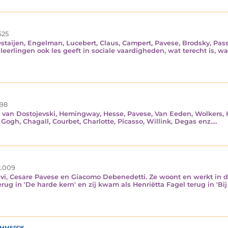
625
staijen, Engelman, Lucebert, Claus, Campert, Pavese, Brodsky, Passo
eerlingen ook les geeft in sociale vaardigheden, wat terecht is, w
98
n van Dostojevski, Hemingway, Hesse, Pavese, Van Eeden, Wolkers, H
Gogh, Chagall, Courbet, Charlotte, Picasso, Willink, Degas enz.…
.009
Levi, Cesare Pavese en Giacomo Debenedetti. Ze woont en werkt in d
rug in 'De harde kern' en zij kwam als Henriëtta Fagel terug in 'Bij
immerde