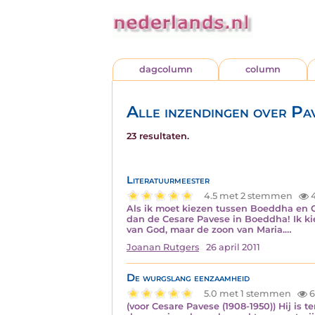
dagcolumn
column
Alle inzendingen over Pa
23 resultaten.
Literatuurmeester
4.5 met 2 stemmen
Als ik moet kiezen tussen Boeddha en C
dan de Cesare Pavese in Boeddha! Ik kies
van God, maar de zoon van Maria.…
Joanan Rutgers
26 april 2011
De wurgslang eenzaamheid
5.0 met 1 stemmen
6
(voor Cesare Pavese (1908-1950)) Hij is 