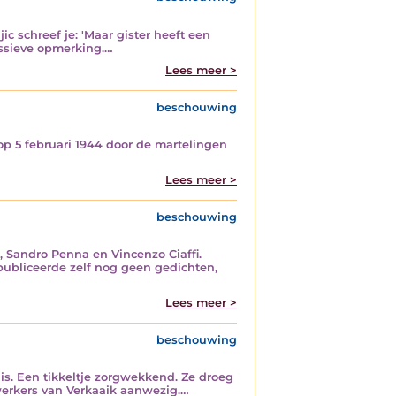
c schreef je: 'Maar gister heeft een
essieve opmerking.…
Lees meer >
beschouwing
op 5 februari 1944 door de martelingen
Lees meer >
beschouwing
 Sandro Penna en Vincenzo Ciaffi.
j publiceerde zelf nog geen gedichten,
Lees meer >
beschouwing
is. Een tikkeltje zorgwekkend. Ze droeg
werkers van Verkaaik aanwezig.…