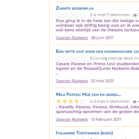
Zwarte bessenpluk
0.4 met 7 stemmen
Dus ging ik in de hete zon die lastige
wijnboer ook driftig bezig was en ik we
wel eens stierlijk van de literaire tanta
Joanan Rutgers
28 juni 2011
Een witte duif door een moordmachine ge
Er is nog niet op deze 
Cesare Pavese en Primo Levi studeerden 
Agosti en de filosoof/jurist Norberto Bo
…
Joanan Rutgers
22 mei 2021
Mila Fertek: Hoe een en ander...
4.2 met 4 stemmen
.: Kavafis, Pessoa, Pavese, Rimbaud, Jot
sponsachtig opnemen van de groten de
Joanan Rutgers
13 februari 2011
Italiaanse Toestanden (boek)