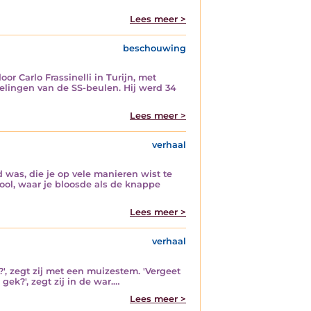
Lees meer >
beschouwing
or Carlo Frassinelli in Turijn, met
elingen van de SS-beulen. Hij werd 34
Lees meer >
verhaal
 was, die je op vele manieren wist te
hool, waar je bloosde als de knappe
Lees meer >
verhaal
n?', zegt zij met een muizestem. 'Vergeet
 gek?', zegt zij in de war.…
Lees meer >