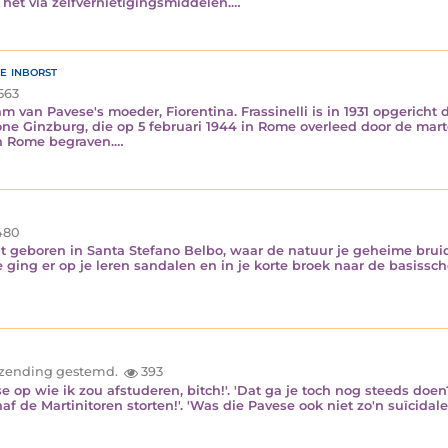
 het via zelfvernietigingsmiddelen.…
he inborst
563
van Pavese's moeder, Fiorentina. Frassinelli is in 1931 opgericht do
 Ginzburg, die op 5 februari 1944 in Rome overleed door de mart
 in Rome begraven.…
480
ent geboren in Santa Stefano Belbo, waar de natuur je geheime bruid
e ging er op je leren sandalen en in je korte broek naar de basissc
inzending gestemd.
393
vese op wie ik zou afstuderen, bitch!'. 'Dat ga je toch nog steeds doe
naf de Martinitoren storten!'. 'Was die Pavese ook niet zo'n suïcidale