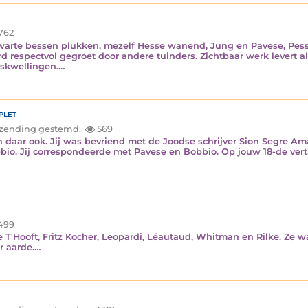
762
 zwarte bessen plukken, mezelf Hesse wanend, Jung en Pavese, Pes
rd respectvol gegroet door andere tuinders. Zichtbaar werk levert a
luskwellingen.…
plet
inzending gestemd.
569
daar ook. Jij was bevriend met de Joodse schrijver Sion Segre Amar
bbio. Jij correspondeerde met Pavese en Bobbio. Op jouw 18-de verta
499
ie T'Hooft, Fritz Kocher, Leopardi, Léautaud, Whitman en Rilke. Ze w
r aarde.…