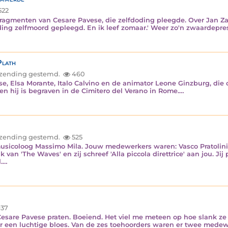
522
fragmenten van Cesare Pavese, die zelfdoding pleegde. Over Jan Zaji
nding zelfmoord gepleegd. En ik leef zomaar.' Weer zo'n zwaardepr
Plath
inzending gestemd.
460
, Elsa Morante, Italo Calvino en de animator Leone Ginzburg, die 
 en hij is begraven in de Cimitero del Verano in Rome.…
inzending gestemd.
525
sicoloog Massimo Mila. Jouw medewerkers waren: Vasco Pratolini,
 van 'The Waves' en zij schreef 'Alla piccola direttrice' aan jou. Ji
d.…
37
esare Pavese praten. Boeiend. Het viel me meteen op hoe slank ze 
r een luchtige bloes. Van de zes toehoorders waren er twee mede