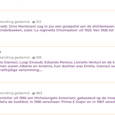
inzending gestemd.
512
inetti. Dino Mantovani zag in jou een groepslid van de dichteressen
inderboeken, zoals 'La reginetta Chiomadoro' uit 1923. Van 1926 tot 1
e
inzending gestemd.
555
 Gramsci, Luigi Einaudi, Edoardo Persico, Lionello Venturi en de 
n waren Alberto en Antonio, hun dochter was Emilia. Gramsci overl
alfzijdige verlamming.…
inzending gestemd.
863
e Amiche' uit 1955 van Michelangelo Antonioni, gebaseerd op de nove
elia de hoofdrol. In 1956 verscheen 'Prima E Dopo' en in 1967 vers