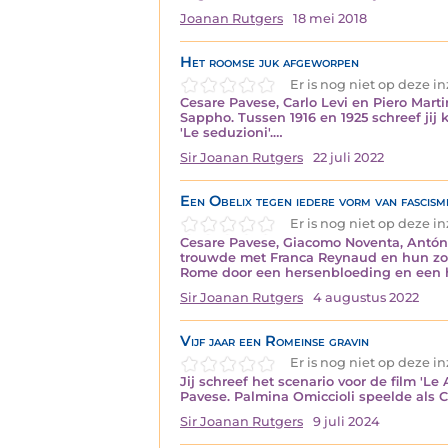
Joanan Rutgers
18 mei 2018
Het roomse juk afgeworpen
Er is nog niet op deze 
Cesare Pavese, Carlo Levi en Piero Mart
Sappho. Tussen 1916 en 1925 schreef jij k
'Le seduzioni'.…
Sir Joanan Rutgers
22 juli 2022
Een Obelix tegen iedere vorm van fascism
Er is nog niet op deze 
Cesare Pavese, Giacomo Noventa, António
trouwde met Franca Reynaud en hun zone
Rome door een hersenbloeding en een h
Sir Joanan Rutgers
4 augustus 2022
Vijf jaar een Romeinse gravin
Er is nog niet op deze 
Jij schreef het scenario voor de film 'L
Pavese. Palmina Omiccioli speelde als Cl
Sir Joanan Rutgers
9 juli 2024