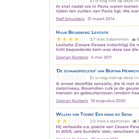
Er is nog niet op deze 
Al snel nadat we in Pavia waren komen 
rijden ten zuiden van Pavia ligt. We w
Stef Smulders
31 maart 2014
Huub Beurskens: Levitatie
3.7 met 3 stemmen
6
Levitatie (Cesare Pavese indachtig) De 
licht bepoederde kom was deze zee die v
Joanan Rutgers
4 mei 2011
'De schaakspeelster' van Bertina Henrich
Er is nog niet op deze 
Ik ervoer dezelfde sensatie, die ik met
zielsniveau. Bovendien ruik je de geuren
mensen en gebeurtenissen rondom haa
Joanan Rutgers
18 augustus 2020
Willem van Toorn: Een kraai bij Siena
2.0 met 4 stemmen
1
Hij vertaalde o.a. poëzie van Cesare Pa
In 2009, vele bundels later, verscheen z