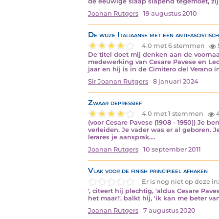
de eeuwige slaap slapend tegemoet, zij
Joanan Rutgers
19 augustus 2010
De wijze Italiaanse met een antifascistisc
4.0 met 6 stemmen
De titel doet mij denken aan de voornaam 
medewerking van Cesare Pavese en Leone
jaar en hij is in de Cimitero del Verano
Sir Joanan Rutgers
8 januari 2024
Zwaar depressief
4.0 met 1 stemmen
(voor Cesare Pavese (1908 - 1950)) Je b
verleiden. Je vader was er al geboren. J
lerares je aansprak.…
Joanan Rutgers
10 september 2011
Vlak voor de finish principieel afhaken
Er is nog niet op deze 
', citeert hij plechtig, 'aldus Cesare Pa
het maar!', balkt hij, 'ik kan me beter va
Joanan Rutgers
7 augustus 2020