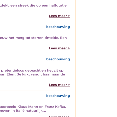
ekt, een streek die op een halfuurtje
Lees meer >
beschouwing
euw het merg tot sterren tintelde. Een
Lees meer >
beschouwing
pretentieloos gebracht en het zit op
an Eleni. Je kijkt vanuit haar naar de
Lees meer >
beschouwing
ijvoorbeeld Klaus Mann en Franz Kafka.
oven in Italië natuurlijk.…