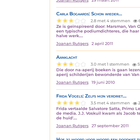
Joanan Rutgers
29 maart 2011
Carla Bogaards: Schon wieder...
2.8 met 4 stemmen
Ze is geïnspireerd door: Marsman, Van O
een typische podiumdichteres, die haar l
halve werk.…
Joanan Rutgers
2 april 2011
Aanklacht
3.0 met 1 stemmen
5
Die door na-aperij boeken is gaan leze
aperij schilderijen bewonderde van Van 
Joanan Rutgers
19 juni 2010
Frida Vogels: Zelfs mijn verdriet...
3.5 met 4 stemmen
2
Frida vertaalde Salvatore Satta, Primo 
de media. J.J. Voskuil kwam als Jacob te
de huid'.…
Joanan Rutgers
27 september 2011
Hoe jij woord voor woord een doodkist t