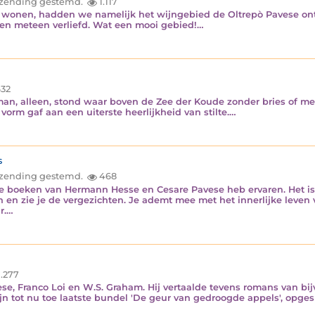
inzending gestemd.
1.117
wonen, hadden we namelijk het wijngebied de Oltrepò Pavese ontd
aren meteen verliefd. Wat een mooi gebied!…
32
man, alleen, stond waar boven de Zee der Koude zonder bries of me
orm gaf aan een uiterste heerlijkheid van stilte.…
s
inzending gestemd.
468
 de boeken van Hermann Hesse en Cesare Pavese heb ervaren. Het is 
 en zie je de vergezichten. Je ademt mee met het innerlijke leven v
r.…
.277
vese, Franco Loi en W.S. Graham. Hij vertaalde tevens romans van b
ijn tot nu toe laatste bundel 'De geur van gedroogde appels', opgesn