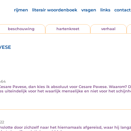
rijmen
literair woordenboek
vragen
links
contact
beschouwing
hartenkreet
verhaal
vese
464
esare Pavese, dan kies ik absoluut voor Cesare Pavese. Waarom? D
 uiteindelijk voor het waarlijk menselijke en niet voor het schijnh
22
tenslotte door zichzelf naar het hiernamaals afgereisd, waar hij la