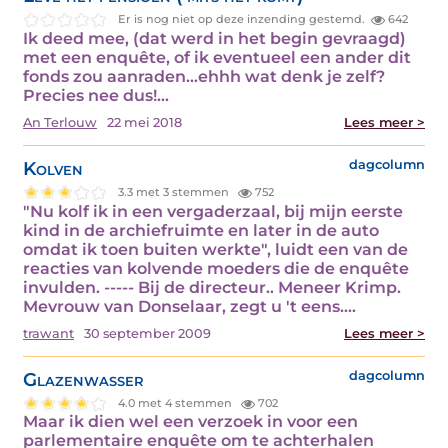
Er is nog niet op deze inzending gestemd.
642
Ik deed mee, (dat werd in het begin gevraagd)
met een enquête, of ik eventueel een ander dit
fonds zou aanraden...ehhh wat denk je zelf?
Precies nee dus!…
An Terlouw
22 mei 2018
Lees meer >
Kolven
dagcolumn
3.3 met 3 stemmen
752
"Nu kolf ik in een vergaderzaal, bij mijn eerste
kind in de archiefruimte en later in de auto
omdat ik toen buiten werkte", luidt een van de
reacties van kolvende moeders die de enquête
invulden. ----- Bij de directeur.. Meneer Krimp.
Mevrouw van Donselaar, zegt u 't eens.…
trawant
30 september 2009
Lees meer >
Glazenwasser
dagcolumn
4.0 met 4 stemmen
702
Maar ik dien wel een verzoek in voor een
parlementaire enquête om te achterhalen