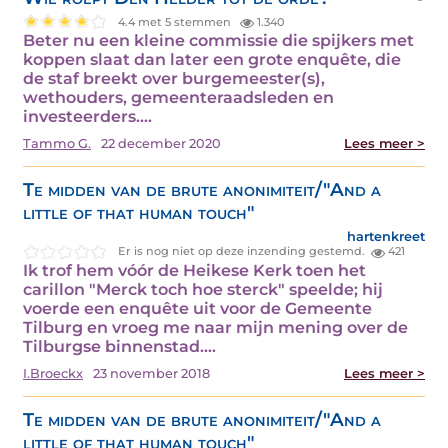
4.4 met 5 stemmen
1.340
Beter nu een kleine commissie die spijkers met
koppen slaat dan later een grote enquête, die
de staf breekt over burgemeester(s),
wethouders, gemeenteraadsleden en
investeerders.…
Tammo G.
22 december 2020
Lees meer >
Te midden van de brute anonimiteit/"And a
little of that human touch"
hartenkreet
Er is nog niet op deze inzending gestemd.
421
Ik trof hem vóór de Heikese Kerk toen het
carillon "Merck toch hoe sterck" speelde; hij
voerde een enquête uit voor de Gemeente
Tilburg en vroeg me naar mijn mening over de
Tilburgse binnenstad.…
I.Broeckx
23 november 2018
Lees meer >
Te midden van de brute anonimiteit/"And a
little of that human touch"