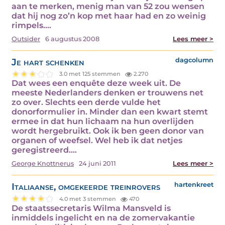
aan te merken, menig man van 52 zou wensen
dat hij nog zo’n kop met haar had en zo weinig
rimpels.…
Outsider
6 augustus 2008
Lees meer >
Je hart schenken
dagcolumn
3.0 met 125 stemmen
2.270
Dat wees een enquête deze week uit. De
meeste Nederlanders denken er trouwens net
zo over. Slechts een derde vulde het
donorformulier in. Minder dan een kwart stemt
ermee in dat hun lichaam na hun overlijden
wordt hergebruikt. Ook ik ben geen donor van
organen of weefsel. Wel heb ik dat netjes
geregistreerd.…
George Knottnerus
24 juni 2011
Lees meer >
Italiaanse, omgekeerde treinrovers
hartenkreet
4.0 met 3 stemmen
470
De staatssecretaris Wilma Mansveld is
inmiddels ingelicht en na de zomervakantie