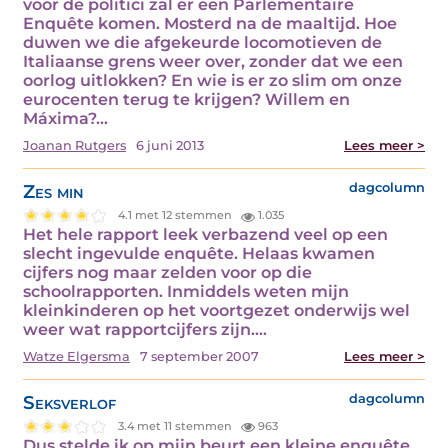
voor de politici zal er een Parlementaire
Enquête komen. Mosterd na de maaltijd. Hoe
duwen we die afgekeurde locomotieven de
Italiaanse grens weer over, zonder dat we een
oorlog uitlokken? En wie is er zo slim om onze
eurocenten terug te krijgen? Willem en
Máxima?…
Joanan Rutgers
6 juni 2013
Lees meer >
Zes min
dagcolumn
4.1 met 12 stemmen
1.035
Het hele rapport leek verbazend veel op een
slecht ingevulde enquête. Helaas kwamen
cijfers nog maar zelden voor op die
schoolrapporten. Inmiddels weten mijn
kleinkinderen op het voortgezet onderwijs wel
weer wat rapportcijfers zijn.…
Watze Elgersma
7 september 2007
Lees meer >
Seksverlof
dagcolumn
3.4 met 11 stemmen
963
Dus stelde ik op mijn beurt een kleine enquête