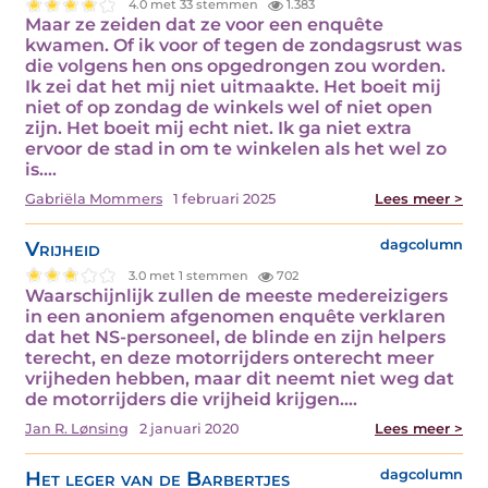
4.0 met 33 stemmen
1.383
Maar ze zeiden dat ze voor een enquête
kwamen. Of ik voor of tegen de zondagsrust was
die volgens hen ons opgedrongen zou worden.
Ik zei dat het mij niet uitmaakte. Het boeit mij
niet of op zondag de winkels wel of niet open
zijn. Het boeit mij echt niet. Ik ga niet extra
ervoor de stad in om te winkelen als het wel zo
is.…
Gabriëla Mommers
1 februari 2025
Lees meer >
Vrijheid
dagcolumn
3.0 met 1 stemmen
702
Waarschijnlijk zullen de meeste medereizigers
in een anoniem afgenomen enquête verklaren
dat het NS-personeel, de blinde en zijn helpers
terecht, en deze motorrijders onterecht meer
vrijheden hebben, maar dit neemt niet weg dat
de motorrijders die vrijheid krijgen.…
Jan R. Lønsing
2 januari 2020
Lees meer >
Het leger van de Barbertjes
dagcolumn