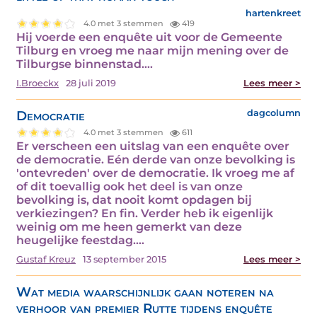
hartenkreet
4.0 met 3 stemmen
419
Hij voerde een enquête uit voor de Gemeente
Tilburg en vroeg me naar mijn mening over de
Tilburgse binnenstad.…
I.Broeckx
28 juli 2019
Lees meer >
Democratie
dagcolumn
4.0 met 3 stemmen
611
Er verscheen een uitslag van een enquête over
de democratie. Eén derde van onze bevolking is
'ontevreden' over de democratie. Ik vroeg me af
of dit toevallig ook het deel is van onze
bevolking is, dat nooit komt opdagen bij
verkiezingen? En fin. Verder heb ik eigenlijk
weinig om me heen gemerkt van deze
heugelijke feestdag.…
Gustaf Kreuz
13 september 2015
Lees meer >
Wat media waarschijnlijk gaan noteren na
verhoor van premier Rutte tijdens enquête