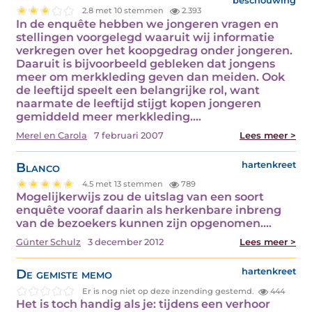
beschouwing
2.8 met 10 stemmen
2.393
In de enquête hebben we jongeren vragen en
stellingen voorgelegd waaruit wij informatie
verkregen over het koopgedrag onder jongeren.
Daaruit is bijvoorbeeld gebleken dat jongens
meer om merkkleding geven dan meiden. Ook
de leeftijd speelt een belangrijke rol, want
naarmate de leeftijd stijgt kopen jongeren
gemiddeld meer merkkleding.…
Merel en Carola
7 februari 2007
Lees meer >
Blanco
hartenkreet
4.5 met 13 stemmen
789
Mogelijkerwijs zou de uitslag van een soort
enquête vooraf daarin als herkenbare inbreng
van de bezoekers kunnen zijn opgenomen.…
Günter Schulz
3 december 2012
Lees meer >
De gemiste memo
hartenkreet
Er is nog niet op deze inzending gestemd.
444
Het is toch handig als je: tijdens een verhoor