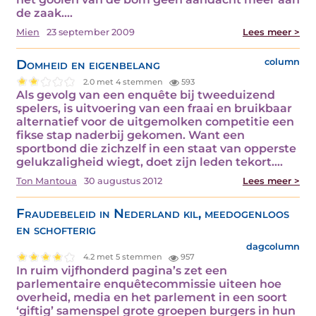
de zaak.…
Mien
23 september 2009
Lees meer >
Domheid en eigenbelang
column
2.0 met 4 stemmen
593
Als gevolg van een enquête bij tweeduizend
spelers, is uitvoering van een fraai en bruikbaar
alternatief voor de uitgemolken competitie een
fikse stap naderbij gekomen. Want een
sportbond die zichzelf in een staat van opperste
gelukzaligheid wiegt, doet zijn leden tekort.…
Ton Mantoua
30 augustus 2012
Lees meer >
Fraudebeleid in Nederland kil, meedogenloos
en schofterig
dagcolumn
4.2 met 5 stemmen
957
In ruim vijfhonderd pagina’s zet een
parlementaire enquêtecommissie uiteen hoe
overheid, media en het parlement in een soort
‘giftig’ samenspel grote groepen burgers in hun