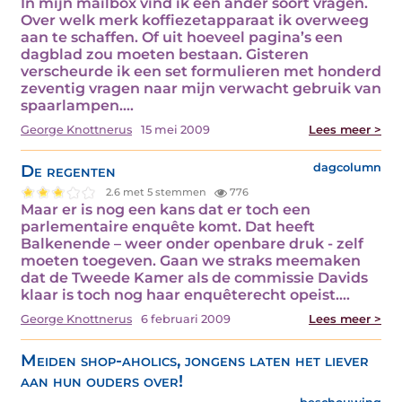
In mijn mailbox vind ik een ander soort vragen.
Over welk merk koffiezetapparaat ik overweeg
aan te schaffen. Of uit hoeveel pagina’s een
dagblad zou moeten bestaan. Gisteren
verscheurde ik een set formulieren met honderd
zeventig vragen naar mijn verwacht gebruik van
spaarlampen.…
George Knottnerus
15 mei 2009
Lees meer >
De regenten
dagcolumn
2.6 met 5 stemmen
776
Maar er is nog een kans dat er toch een
parlementaire enquête komt. Dat heeft
Balkenende – weer onder openbare druk - zelf
moeten toegeven. Gaan we straks meemaken
dat de Tweede Kamer als de commissie Davids
klaar is toch nog haar enquêterecht opeist.…
George Knottnerus
6 februari 2009
Lees meer >
Meiden shop-aholics, jongens laten het liever
aan hun ouders over!