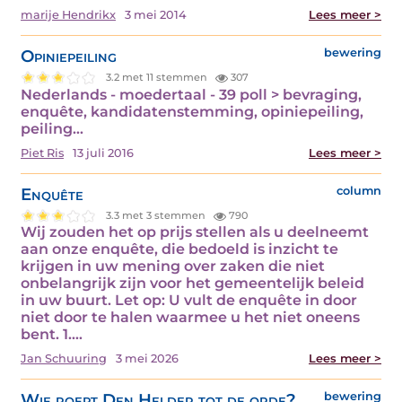
marije Hendrikx
3 mei 2014
Lees meer >
Opiniepeiling
bewering
3.2 met 11 stemmen
307
Nederlands - moedertaal - 39 poll > bevraging,
enquête, kandidatenstemming, opiniepeiling,
peiling…
Piet Ris
13 juli 2016
Lees meer >
Enquête
column
3.3 met 3 stemmen
790
Wij zouden het op prijs stellen als u deelneemt
aan onze enquête, die bedoeld is inzicht te
krijgen in uw mening over zaken die niet
onbelangrijk zijn voor het gemeentelijk beleid
in uw buurt. Let op: U vult de enquête in door
niet door te halen waarmee u het niet oneens
bent. 1.…
Jan Schuuring
3 mei 2026
Lees meer >
Wie roept Den Helder tot de orde?
bewering