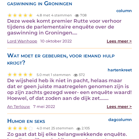
gaswinning in Groningen
column
4.8 met 4 stemmen
708
Deze week komt premier Rutte voor verhoor
tijdens de parlementaire enquête over de
gaswinning in Groningen.…
Lord Wanhoop
10 oktober 2022
Lees meer >
Wat moet er gebeuren, voor iemand hulp
krijgt?
hartenkreet
5.0 met 1 stemmen
572
De wijsheid heb ik niet in pacht, helaas maar
dat er geen juiste maatregelen genomen zijn is
op zijn zachts gezegd weer- een enquête waard!
Hoewel, of dat zoden aan de dijk zet….…
An Terlouw
7 mei 2022
Lees meer >
Humor en seks
dagcolumn
4.0 met 25 stemmen
2.105
Zo gaat dat bij elke belangwekkende enquête.