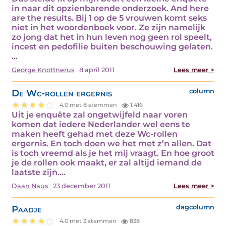
in naar dit opzienbarende onderzoek. And here
are the results. Bij 1 op de 5 vrouwen komt seks
niet in het woordenboek voor. Ze zijn namelijk
zo jong dat het in hun leven nog geen rol speelt,
incest en pedofilie buiten beschouwing gelaten.
…
George Knottnerus
8 april 2011
Lees meer >
De Wc-rollen ergernis
column
4.0 met 8 stemmen
1.416
Uit je enquête zal ongetwijfeld naar voren
komen dat iedere Nederlander wel eens te
maken heeft gehad met deze Wc-rollen
ergernis. En toch doen we het met z’n allen. Dat
is toch vreemd als je het mij vraagt. En hoe groot
je de rollen ook maakt, er zal altijd iemand de
laatste zijn.…
Daan Naus
23 december 2011
Lees meer >
Paadje
dagcolumn
4.0 met 3 stemmen
838