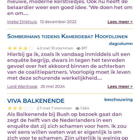
nieuwe, moderne kerstliedjes. Ook nu heeft de
beiaardier weer een goed idee. ‘We doen het om
en om.…
Ineke Dijkhuis
12 december 2022
Lees meer >
Sombermans tijdens Kamerdebat Hoofdlijnen
dagcolumn
4.2 met 10 stemmen
817
Hierbij ga ik, zoals ik vandaag inmiddels uit een
enquête begrijp, dwars in tegen het tevreden
gevoel over het akkoord binnen de achterban
van de coalitiepartners. Voorlopig moet ik leven
met deze schurende werkelijkheid.…
Lord Wanhoop
25 mei 2024
Lees meer >
VIVA BALKENENDE
beschouwing
2.7 met 7 stemmen
1.664
Als Balkenende bij Bush op bezoek gaat dan
zegt de helft van de Nederlanders in een
enquête dat zij zich schamen voor hem. Ik zou
wel eens willen weten wat er eigenlijk is om
zich voor te schamen. Zijn uiterlijk is weinig op