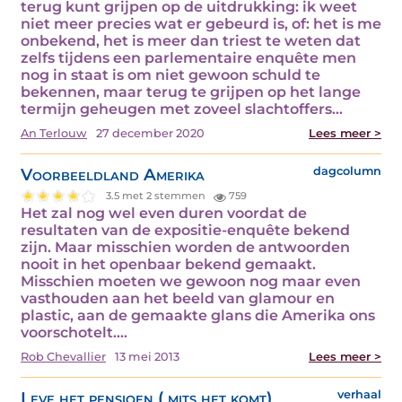
terug kunt grijpen op de uitdrukking: ik weet
niet meer precies wat er gebeurd is, of: het is me
onbekend, het is meer dan triest te weten dat
zelfs tijdens een parlementaire enquête men
nog in staat is om niet gewoon schuld te
bekennen, maar terug te grijpen op het lange
termijn geheugen met zoveel slachtoffers…
An Terlouw
27 december 2020
Lees meer >
Voorbeeldland Amerika
dagcolumn
3.5 met 2 stemmen
759
Het zal nog wel even duren voordat de
resultaten van de expositie-enquête bekend
zijn. Maar misschien worden de antwoorden
nooit in het openbaar bekend gemaakt.
Misschien moeten we gewoon nog maar even
vasthouden aan het beeld van glamour en
plastic, aan de gemaakte glans die Amerika ons
voorschotelt.…
Rob Chevallier
13 mei 2013
Lees meer >
Leve het pensioen ( mits het komt)
verhaal