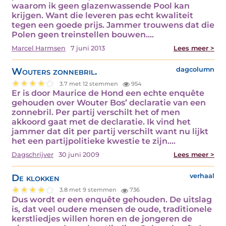
waarom ik geen glazenwassende Pool kan
krijgen. Want die leveren pas echt kwaliteit
tegen een goede prijs. Jammer trouwens dat die
Polen geen treinstellen bouwen.…
Marcel Harmsen
7 juni 2013
Lees meer >
Wouters zonnebril.
dagcolumn
3.7 met 12 stemmen
954
Er is door Maurice de Hond een echte enquête
gehouden over Wouter Bos’ declaratie van een
zonnebril. Per partij verschilt het of men
akkoord gaat met de declaratie. Ik vind het
jammer dat dit per partij verschilt want nu lijkt
het een partijpolitieke kwestie te zijn.…
Dagschrijver
30 juni 2009
Lees meer >
De klokken
verhaal
3.8 met 9 stemmen
736
Dus wordt er een enquête gehouden. De uitslag
is, dat veel oudere mensen de oude, traditionele
kerstliedjes willen horen en de jongeren de