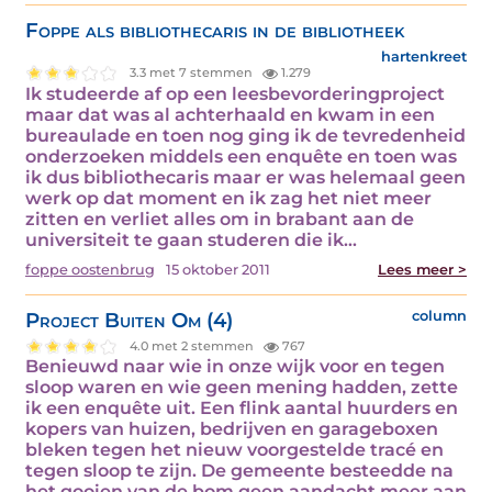
Foppe als bibliothecaris in de bibliotheek
hartenkreet
3.3 met 7 stemmen
1.279
Ik studeerde af op een leesbevorderingproject
maar dat was al achterhaald en kwam in een
bureaulade en toen nog ging ik de tevredenheid
onderzoeken middels een enquête en toen was
ik dus bibliothecaris maar er was helemaal geen
werk op dat moment en ik zag het niet meer
zitten en verliet alles om in brabant aan de
universiteit te gaan studeren die ik…
foppe oostenbrug
15 oktober 2011
Lees meer >
Project Buiten Om (4)
column
4.0 met 2 stemmen
767
Benieuwd naar wie in onze wijk voor en tegen
sloop waren en wie geen mening hadden, zette
ik een enquête uit. Een flink aantal huurders en
kopers van huizen, bedrijven en garageboxen
bleken tegen het nieuw voorgestelde tracé en
tegen sloop te zijn. De gemeente besteedde na
het gooien van de bom geen aandacht meer aan