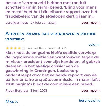
bestaan ‘vermorzeld hebben met ronduit
schofterig (mijn term) beleid. ‘Blind voor mens
en recht’ heet het bikkelharde rapport over het
fraudebeleid van de afgelopen dertig jaar in…
Lord Wanhoop
27 februari 2024
Lees meer >
Aftreden premier had vertrouwen in politiek
versterkt
column
4.3 met 14 stemmen
756
Maar nee, de enigszins kleffe coalitie verwierp
de ingediende motie van wantrouwen tegen de
minister-president over zijn handelen, of gebrek
daaraan, in het akelige dossier van de
gaswinning in Groningen. Loeischerp
onderstreept door het keiharde rapport van de
parlementaire enquêtecommissie. In maar liefst
1900 pagina’s biedt de commissie een breed…
Freek Berglust
8 juni 2023
Lees meer >
Maria
beschouwing