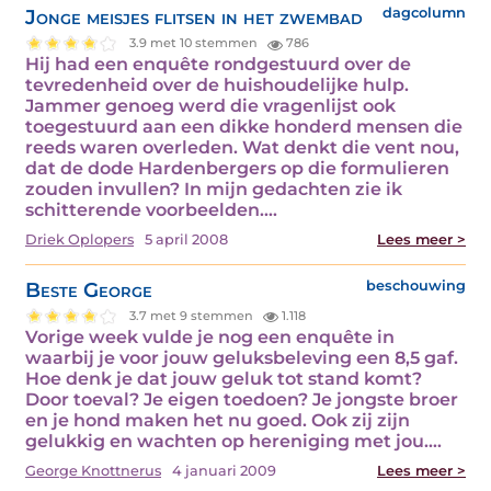
Jonge meisjes flitsen in het zwembad
dagcolumn
3.9 met 10 stemmen
786
Hij had een enquête rondgestuurd over de
tevredenheid over de huishoudelijke hulp.
Jammer genoeg werd die vragenlijst ook
toegestuurd aan een dikke honderd mensen die
reeds waren overleden. Wat denkt die vent nou,
dat de dode Hardenbergers op die formulieren
zouden invullen? In mijn gedachten zie ik
schitterende voorbeelden.…
Driek Oplopers
5 april 2008
Lees meer >
Beste George
beschouwing
3.7 met 9 stemmen
1.118
Vorige week vulde je nog een enquête in
waarbij je voor jouw geluksbeleving een 8,5 gaf.
Hoe denk je dat jouw geluk tot stand komt?
Door toeval? Je eigen toedoen? Je jongste broer
en je hond maken het nu goed. Ook zij zijn
gelukkig en wachten op hereniging met jou.…
George Knottnerus
4 januari 2009
Lees meer >