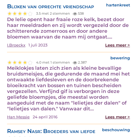
Blijken van oprechte vriendschap
hartenkreet
3.5 met 2 stemmen
538
De lelie opent haar fraaie roze kelk, bezet door
haar meeldraden en zij wordt vergezeld door de
schitterende zomerroos en door andere
bloemen waarvan de naam mij ontgaat.…
I.Broeckx
1 juli 2023
Lees meer >
bewering
4.0 met 1 stemmen
2.387
Meiklokjes laten zich zien als kleine bevallige
bruidsmeisjes, die gedurende de maand mei het
ontwaakte liefdesleven en de doorbrekende
bloeikracht van bossen en tuinen bescheiden
vergezellen. Verfijnd gif is verborgen in deze
geliefde bloempjes, die meestal worden
aangeduid met de naam "lelietjes der dalen" of
"lelietjes van dalen." Vanwaar dit…
Han Messie
24 april 2016
Lees meer >
Ramsey Nasr: Broeders van liefde
beschouwing