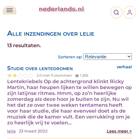
Alle inzendingen over lelie
13 resultaten.
Sorteren op:
Studie over lentedromen
verhaal
2.0 met 11 stemmen
1.205
Lentekriebels Op de achtergrond klinkt Ricky
Martin, haar heupen lijken te willen bewegen op
zijn latijnse ritmes. Hmm, op zo’n heerlijke
zomerdag als deze hoor je buiten te zijn. Nu wil
het dat ze over twee weken tentamens heeft
voor haar studie, die haar evenveel doet als de
muziek die de kamer vult. Een verrukking om je
zo heerlijk vrij te voelen…
lelie
23 maart 2002
Lees meer >