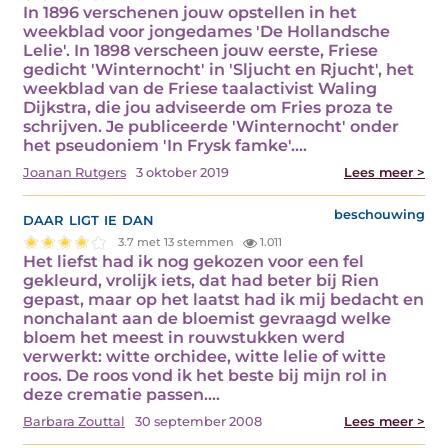
In 1896 verschenen jouw opstellen in het
weekblad voor jongedames 'De Hollandsche
Lelie'. In 1898 verscheen jouw eerste, Friese
gedicht 'Winternocht' in 'Sljucht en Rjucht', het
weekblad van de Friese taalactivist Waling
Dijkstra, die jou adviseerde om Fries proza te
schrijven. Je publiceerde 'Winternocht' onder
het pseudoniem 'In Frysk famke'.…
Joanan Rutgers
3 oktober 2019
Lees meer >
daar ligt ie dan
beschouwing
3.7 met 13 stemmen
1.011
Het liefst had ik nog gekozen voor een fel
gekleurd, vrolijk iets, dat had beter bij Rien
gepast, maar op het laatst had ik mij bedacht en
nonchalant aan de bloemist gevraagd welke
bloem het meest in rouwstukken werd
verwerkt: witte orchidee, witte lelie of witte
roos. De roos vond ik het beste bij mijn rol in
deze crematie passen.…
Barbara Zouttal
30 september 2008
Lees meer >