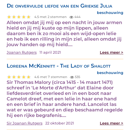
De onvervulde liefde van een Griekse Julia
beschouwing
4.5 met 2 stemmen
444
Alleen omdat jij mij op een nacht in jouw armen
hield en jij mij kuste op mijn lippen, alleen
daarom ben ik zo mooi als een wijd-open lelie
en heb ik een rilling in mijn ziel, alleen omdat jij
jouw handen op mij hield.…
Joanan Rutgers
11 april 2021
Lees meer >
Loreena McKennitt - The Lady of Shalott
beschouwing
4.6 met 7 stemmen
535
Sir Thomas Malory (circa 1415 - 14 maart 1471)
schreef in 'Le Morte d'Arthur' dat Elaine door
liefdesverdriet overleed en in een boot naar
Camelot dreef, met een lelie in haar ene hand
en een brief in haar andere hand. Lancelot las
wat er was gebeurd en diep beschaamd regelde
hij een rijke begrafenis.…
Sir Joanan Rutgers
22 oktober 2021
Lees meer >