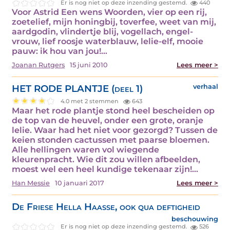
Er is nog niet op deze inzending gestemd.
440
Voor Astrid Een wens Woorden, vier op een rij,
zoetelief, mijn honingbij, toverfee, weet van mij,
aardgodin, vlindertje blij, vogellach, engel-
vrouw, lief roosje waterblauw, lelie-elf, mooie
pauw: ik hou van jou!…
Joanan Rutgers
15 juni 2010
Lees meer >
HET RODE PLANTJE (deel 1)
verhaal
4.0 met 2 stemmen
643
Maar het rode plantje stond heel bescheiden op
de top van de heuvel, onder een grote, oranje
lelie. Waar had het niet voor gezorgd? Tussen de
keien stonden cactussen met paarse bloemen.
Alle hellingen waren vol wiegende
kleurenpracht. Wie dit zou willen afbeelden,
moest wel een heel kundige tekenaar zijn!…
Han Messie
10 januari 2017
Lees meer >
De Friese Hella Haasse, ook qua deftigheid
beschouwing
Er is nog niet op deze inzending gestemd.
526