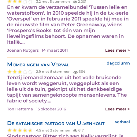
3.2 met 5 stemmen
2.001
En er kwam de verzamelbundel 'Tussen lelie en
waterstofbom'. In 2010 speelde hij in de t.v.-serie
'Overspel' en in februarie 2011 speelde hij mee in
de nieuwste film van Peter Greenaway, wiens
'Prospero's Books' tot één van mijn
lievelingsfilms behoort. De opnamen waren in
Italië.…
Joanan Rutgers
14 maart 2011
Lees meer >
Mijmeringen van Verval
dagcolumn
2.9 met 8 stemmen
664
Tenzij iemand zomaar uit het volle bruisende
leven wordt weggerukt, weggeplukt als een
lelie uit de tuin, geknipt uit het denkbeeldige
tapijt van samengeknoopte mensenlevens. The
fabric of society.…
Ton Hettema
15 oktober 2016
Lees meer >
De satanische pastoor van Ulvenhout
verhaal
4.5 met 2 stemmen
617
Sinds pastoor Bitter zich aan Nelly vergrijpt, is