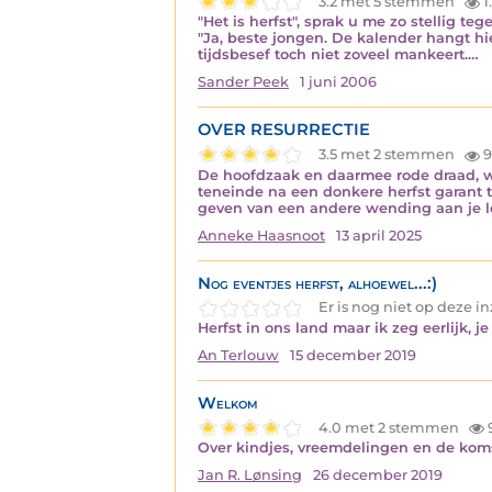
3.2 met 5 stemmen
1
"Het is herfst", sprak u me zo stellig t
"Ja, beste jongen. De kalender hangt h
tijdsbesef toch niet zoveel mankeert.…
Sander Peek
1 juni 2006
OVER RESURRECTIE
3.5 met 2 stemmen
9
De hoofdzaak en daarmee rode draad, wa
teneinde na een donkere herfst garant t
geven van een andere wending aan je l
Anneke Haasnoot
13 april 2025
Nog eventjes herfst, alhoewel...:)
Er is nog niet op deze 
Herfst in ons land maar ik zeg eerlijk, 
An Terlouw
15 december 2019
Welkom
4.0 met 2 stemmen
Over kindjes, vreemdelingen en de koms
Jan R. Lønsing
26 december 2019