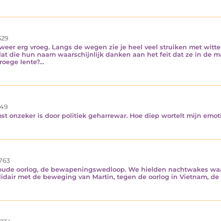
529
es weer erg vroeg. Langs de wegen zie je heel veel struiken met wit
t die hun naam waarschijnlijk danken aan het feit dat ze in de m
vroege lente?…
49
onzeker is door politiek geharrewar. Hoe diep wortelt mijn emotie
763
koude oorlog, de bewapeningswedloop. We hielden nachtwakes waa
lidair met de beweging van Martin, tegen de oorlog in Vietnam, de d