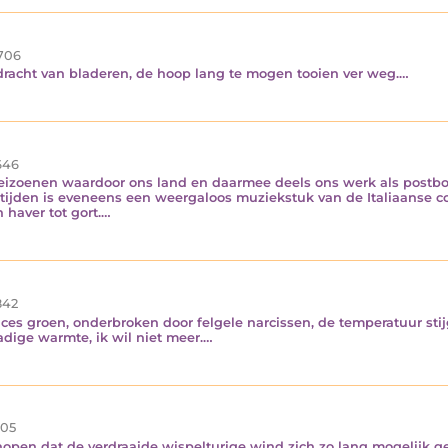
706
derdracht van bladeren, de hoop lang te mogen tooien ver weg.…
646
r seizoenen waardoor ons land en daarmee deels ons werk als postb
etijden is eveneens een weergaloos muziekstuk van de Italiaanse co
 haver tot gort.…
42
es groen, onderbroken door felgele narcissen, de temperatuur stij
adige warmte, ik wil niet meer.…
05
 hopen dat de verdraaide wispelturige wind zich zo lang mogelijk g