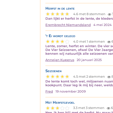
Herfst in de lente
4.6 met 8 stemmen
Dan lijkt er herfst in de lente, de kle
Erembrecht Niemandsland
4 mei 2024
't Ei wordt gelegd
4.0 met 1 stemmen
Lente, zomer, herfst en winter. De vie
De Vier Seizoenen, ofwel De Vier Jaarg
kennen wij natuurlijk alle seizoenen van
Annejan Kuperus
20 januari 2025
Seizoenen
4.5 met 2 stemmen
8
De lente komt toch wel, miljoenen nuanc
kookpunt. Daar leg ik mij bij neer, weld
Fred
19 november 2009
Het Herfstgevoel
3.3 met 3 stemmen
6
Nee, ik ben blij met de herfst. Nu maar