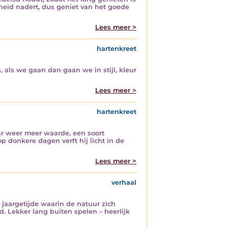
cheid nadert, dus geniet van het goede
Lees meer >
hartenkreet
, als we gaan dan gaan we in stijl, kleur
Lees meer >
hartenkreet
aar weer meer waarde, een soort
 donkere dagen verft hij licht in de
Lees meer >
verhaal
 jaargetijde waarin de natuur zich
d. Lekker lang buiten spelen – heerlijk