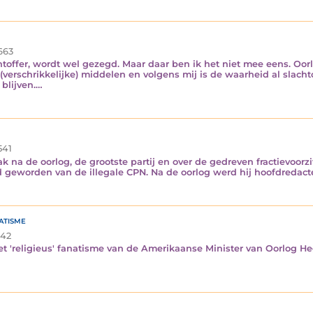
663
chtoffer, wordt wel gezegd. Maar daar ben ik het niet mee eens. Oo
(verschrikkelijke) middelen en volgens mij is de waarheid al slachto
blijven.…
541
 na de oorlog, de grootste partij en over de gedreven fractievoorz
id geworden van de illegale CPN. Na de oorlog werd hij hoofdreda
atisme
42
t 'religieus' fanatisme van de Amerikaanse Minister van Oorlog H