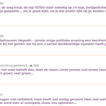
64
s de weg kwijt, de top 10/100 staat volledig op z'n kop, (net)gedic
je gespeeld..... als je goed kijkt, zie je dat poetin lijkt op jp, beid
95
behouwen Hegseth - zonder enige politieke ervaring een beschermel
en bij het gamen dat hij een x-aantal denkbeeldige vijanden heeft 
inzending gestemd.
568
het weer betreft dan, doet de naam: Lente precies wat ervoor staat
en groen, veel groen.…
11
eagan niet verbeterd, maar heeft wel oorlog gevoerd. Heel veel oorl
dat werd toen al voorspeld, chaos zou opleveren.…