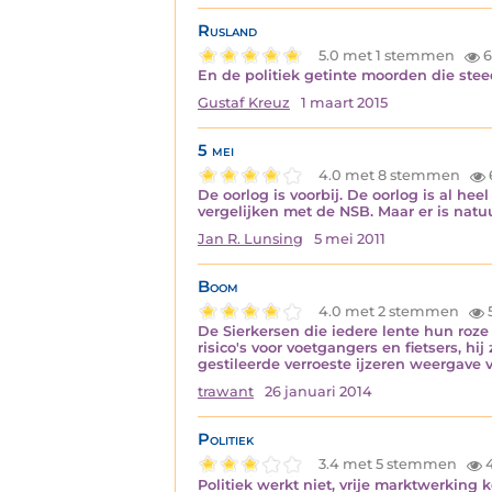
Rusland
5.0 met 1 stemmen
6
En de politiek getinte moorden die ste
Gustaf Kreuz
1 maart 2015
5 mei
4.0 met 8 stemmen
De oorlog is voorbij. De oorlog is al hee
vergelijken met de NSB. Maar er is natu
Jan R. Lunsing
5 mei 2011
Boom
4.0 met 2 stemmen
De Sierkersen die iedere lente hun roze 
risico's voor voetgangers en fietsers, h
gestileerde verroeste ijzeren weergave
trawant
26 januari 2014
Politiek
3.4 met 5 stemmen
Politiek werkt niet, vrije marktwerking 