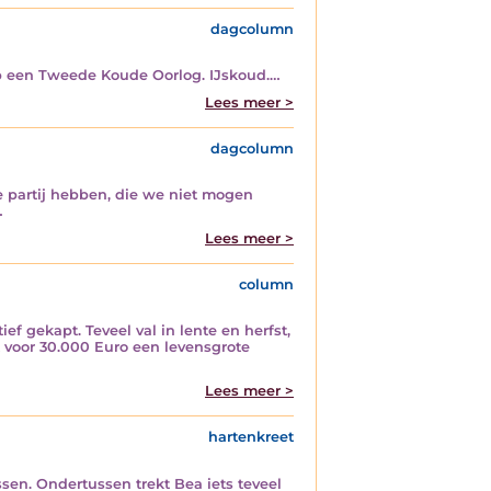
dagcolumn
op een Tweede Koude Oorlog. IJskoud.…
Lees meer >
dagcolumn
eke partij hebben, die we niet mogen
…
Lees meer >
column
ef gekapt. Teveel val in lente en herfst,
mt voor 30.000 Euro een levensgrote
Lees meer >
hartenkreet
ssen. Ondertussen trekt Bea iets teveel