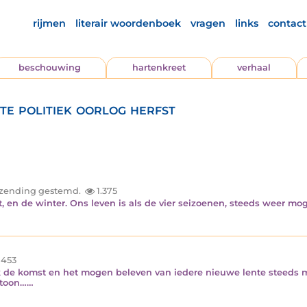
rijmen
literair woordenboek
vragen
links
contact
beschouwing
hartenkreet
verhaal
te politiek oorlog herfst
inzending gestemd.
1.375
fst, en de winter. Ons leven is als de vier seizoenen, steeds weer 
453
 ik de komst en het mogen beleven van iedere nieuwe lente steeds m
d toon……