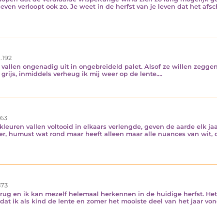
ven verloopt ook zo. Je weet in de herfst van je leven dat het afs
.192
 vallen ongenadig uit in ongebreideld palet. Alsof ze willen zeggen
rijs, inmiddels verheug ik mij weer op de lente.…
63
kleuren vallen voltooid in elkaars verlengde, geven de aarde elk j
r, humust wat rond maar heeft alleen maar alle nuances van wit, op
73
rug en ik kan mezelf helemaal herkennen in de huidige herfst. Het
at ik als kind de lente en zomer het mooiste deel van het jaar von