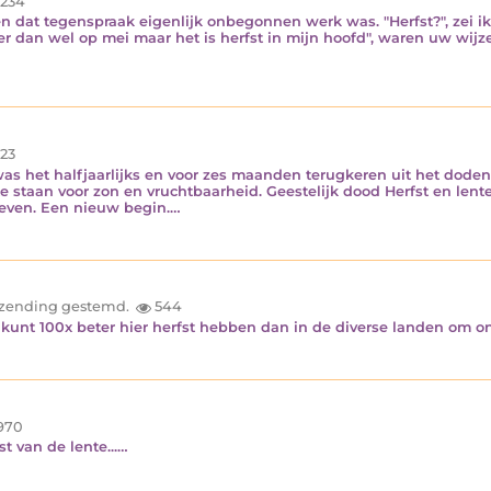
.234
egen dat tegenspraak eigenlijk onbegonnen werk was. "Herfst?", zei i
ier dan wel op mei maar het is herfst in mijn hoofd", waren uw wi
23
s het halfjaarlijks en voor zes maanden terugkeren uit het dode
e staan voor zon en vruchtbaarheid. Geestelijk dood Herfst en len
even. Een nieuw begin.…
inzending gestemd.
544
je kunt 100x beter hier herfst hebben dan in de diverse landen om on
970
t van de lente...…