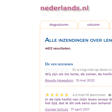
dagcolumn
column
Alle inzendingen over len
4612 resultaten.
De vier seizoenen
Er is nog niet op deze 
Wij zijn als De lente, de zomer, de her
Rowdy Hagedorn
15 mei 2022
4.5 met 10 stemmen
In de late herfst van mijn leven ervaar
het tijd, dat ik dit ook eens aan ieman
Günter Schulz
17 april 2011