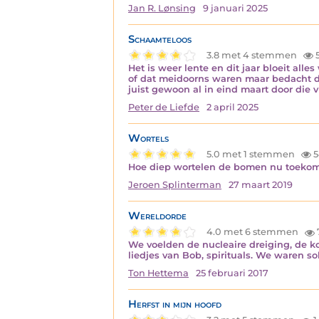
Jan R. Lønsing
9 januari 2025
Schaamteloos
3.8 met 4 stemmen
Het is weer lente en dit jaar bloeit all
of dat meidoorns waren maar bedacht da
juist gewoon al in eind maart door die 
Peter de Liefde
2 april 2025
Wortels
5.0 met 1 stemmen
5
Hoe diep wortelen de bomen nu toekomst 
Jeroen Splinterman
27 maart 2019
Wereldorde
4.0 met 6 stemmen
We voelden de nucleaire dreiging, de 
liedjes van Bob, spirituals. We waren so
Ton Hettema
25 februari 2017
Herfst in mijn hoofd