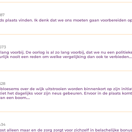
87
eds plaats vinden. Ik denk dat we ons moeten gaan voorbereiden 
673
l lang voorbij. De oorlog is al zo lang voorbij, dat we nu een politi
urlijk nooit een reden om welke vergelijking dan ook te verbieden.
528
bloesems over de wijk uitstrooien worden binnenkort op zijn initiati
ij ziet het dagelijks voor zijn neus gebeuren. Ervoor in de plaats ko
 van een boom.…
434
kost alleen maar en de zorg zorgt voor zichzelf in belachelijke bonu