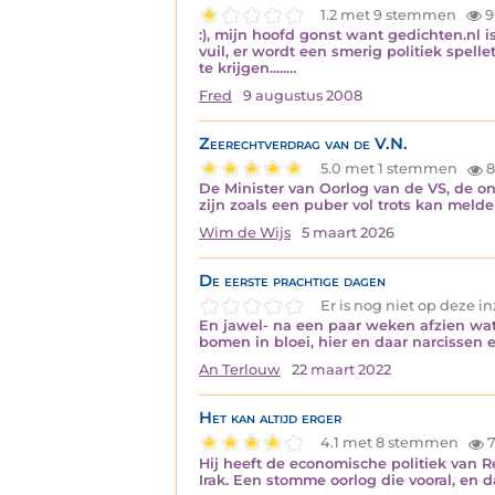
1.2 met 9 stemmen
9
:), mijn hoofd gonst want gedichten.nl i
vuil, er wordt een smerig politiek spellet
te krijgen.....…
Fred
9 augustus 2008
Zeerechtverdrag van de V.N.
5.0 met 1 stemmen
8
De Minister van Oorlog van de VS, de on
zijn zoals een puber vol trots kan meld
Wim de Wijs
5 maart 2026
De eerste prachtige dagen
Er is nog niet op deze 
En jawel- na een paar weken afzien wat 
bomen in bloei, hier en daar narcissen 
An Terlouw
22 maart 2022
Het kan altijd erger
4.1 met 8 stemmen
7
Hij heeft de economische politiek van R
Irak. Een stomme oorlog die vooral, en 