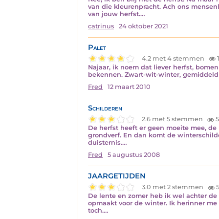
van die kleurenpracht. Ach ons mensenle
van jouw herfst.…
catrinus
24 oktober 2021
Palet
4.2 met 4 stemmen
1
Najaar, ik noem dat liever herfst, bomen
bekennen. Zwart-wit-winter, gemiddeld g
Fred
12 maart 2010
Schilderen
2.6 met 5 stemmen
5
De herfst heeft er geen moeite mee, de 
grondverf. En dan komt de winterschilde
duisternis.…
Fred
5 augustus 2008
JAARGETIJDEN
3.0 met 2 stemmen
5
De lente en zomer heb ik wel achter de 
opmaakt voor de winter. Ik herinner me d
toch.…