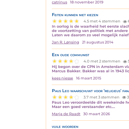
catrinus
18 november 2019
Feiten kunnen niet kiezen
4.5 met 4 stemmen
In oorlog is de waarheid het eerste sla
de voortzetting van politiek met andere 
Laten we daarom zo veel mogelijk naïef 
Jan R. Lønsing
21 augustus 2014
Een oude communist
4.0 met 2 stemmen
Hij begon over de CPN in Amsterdam vlak
Marcus Bakker. Bakker was al in 1943 l
kees niesse
16 maart 2015
Paus Leo waarschuwt voor 'religieus' fan
3.7 met 3 stemmen
3
Paus Leo veroordeelde dit weekeinde he
Maar een goed verstaander etc.…
Marja de Raadt
30 maart 2026
vuile woorden