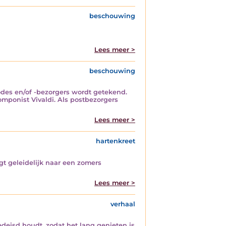
beschouwing
Lees meer >
beschouwing
odes en/of -bezorgers wordt getekend.
mponist Vivaldi. Als postbezorgers
Lees meer >
hartenkreet
gt geleidelijk naar een zomers
Lees meer >
verhaal
edeisd houdt, zodat het lang genieten is