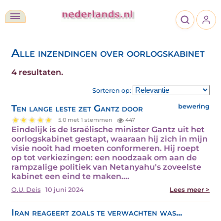
Alle inzendingen over oorlogskabinet
4 resultaten.
Sorteren op:
Ten lange leste zet Gantz door
bewering
5.0 met 1 stemmen
447
Eindelijk is de Israëlische minister Gantz uit het
oorlogskabinet gestapt, waaraan hij zich in mijn
visie nooit had moeten conformeren. Hij roept
op tot verkiezingen: een noodzaak om aan de
rampzalige politiek van Netanyahu's zoveelste
kabinet een eind te maken.…
O.U. Deis
10 juni 2024
Lees meer >
Iran reageert zoals te verwachten was...