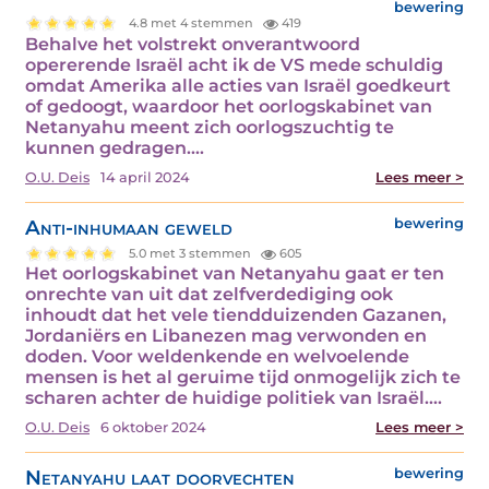
bewering
4.8 met 4 stemmen
419
Behalve het volstrekt onverantwoord
opererende Israël acht ik de VS mede schuldig
omdat Amerika alle acties van Israël goedkeurt
of gedoogt, waardoor het oorlogskabinet van
Netanyahu meent zich oorlogszuchtig te
kunnen gedragen.…
O.U. Deis
14 april 2024
Lees meer >
Anti-inhumaan geweld
bewering
5.0 met 3 stemmen
605
Het oorlogskabinet van Netanyahu gaat er ten
onrechte van uit dat zelfverdediging ook
inhoudt dat het vele tiendduizenden Gazanen,
Jordaniërs en Libanezen mag verwonden en
doden. Voor weldenkende en welvoelende
mensen is het al geruime tijd onmogelijk zich te
scharen achter de huidige politiek van Israël.…
O.U. Deis
6 oktober 2024
Lees meer >
Netanyahu laat doorvechten
bewering