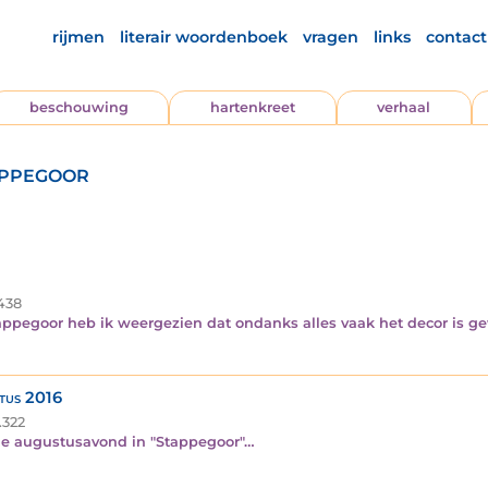
rijmen
literair woordenboek
vragen
links
contact
beschouwing
hartenkreet
verhaal
appegoor
438
ppegoor heb ik weergezien dat ondanks alles vaak het decor is gew
stus 2016
.322
die augustusavond in "Stappegoor"…