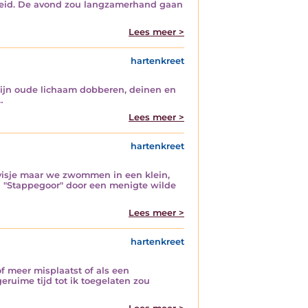
heid. De avond zou langzamerhand gaan
Lees meer >
hartenkreet
 mijn oude lichaam dobberen, deinen en
…
Lees meer >
hartenkreet
ervisje maar we zwommen in een klein,
 "Stappegoor" door een menigte wilde
Lees meer >
hartenkreet
f meer misplaatst of als een
eruime tijd tot ik toegelaten zou