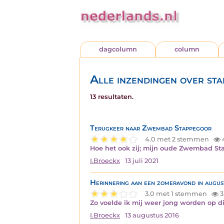
dagcolumn
column
Alle inzendingen over st
13 resultaten.
Terugkeer naar Zwembad Stappegoor
4.0 met 2 stemmen
Hoe het ook zij; mijn oude Zwembad Sta
I.Broeckx
13 juli 2021
Herinnering aan een zomeravond in augu
3.0 met 1 stemmen
3
Zo voelde ik mij weer jong worden op 
I.Broeckx
13 augustus 2016