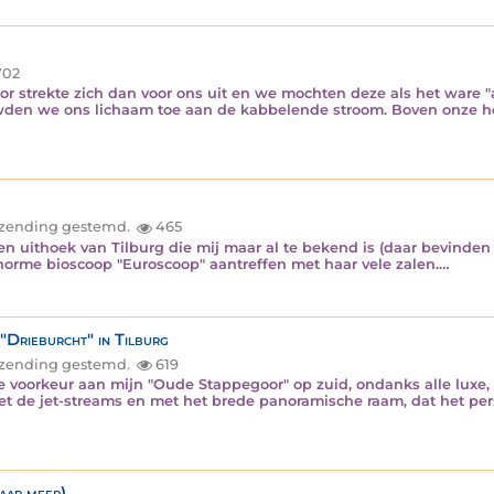
02
strekte zich dan voor ons uit en we mochten deze als het ware "
wden we ons lichaam toe aan de kabbelende stroom. Boven onze ho
inzending gestemd.
465
n uithoek van Tilburg die mij maar al te bekend is (daar bevinden 
orme bioscoop "Euroscoop" aantreffen met haar vele zalen.…
"Drieburcht" in Tilburg
inzending gestemd.
619
ef de voorkeur aan mijn "Oude Stappegoor" op zuid, ondanks alle lux
t de jet-streams en met het brede panoramische raam, dat het per
baar meer)