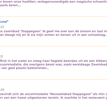
 ver boven onze hoofden, vertegenwoordigde een magische schoon
aarts keren.…
egoor"
23
lijke zwembad "Stappegoor". Ik geef me over aan de stroom en laat
er draagt mij en ik sla mijn armen en benen uit in een schoolslag.
31
flink in het water en sloeg haar fragiele beentjes uit als een kikk
accommodatie, die overigens bezet was, zoals eerstdaags Zwembad
el van geel plastic beklommen…
¨
29
bevindt zich de accommodatie "Recreatiebad Stappegoor" als min o
 van een haast uitgestorven terrein. Ik wachtte in het restaurant g