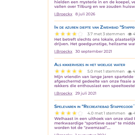
hielden een mysterie in en de koepel,
vallen over Tilburg en we zouden huisw
I.Broeckx
8 juli 2026
In de azuren diepte van Zwembad "Stapp
3.7 met 3 stemmen
4
Het betreft slechts ons lokale, plaatse
drijven. Het goedgunstige, heilzame wat
I.Broeckx
30 september 2021
Als kikkervisjes in het woelige water
5.0 met 1 stemmen
4
Mijn vriendin van lange jaren spartelde 
afgeschermd gedeelte van onze fraaie 
rakkers die enthousiast een speeltoest
I.Broeckx
29 juli 2021
Spelevaren in "Recreatiebad Stappegoor
4.0 met 1 stemmen
4
Welhaast in een uithoek van onze stad 
merkwaardige "sportieve oase" te midden
worden tot de "zwemzaal".…