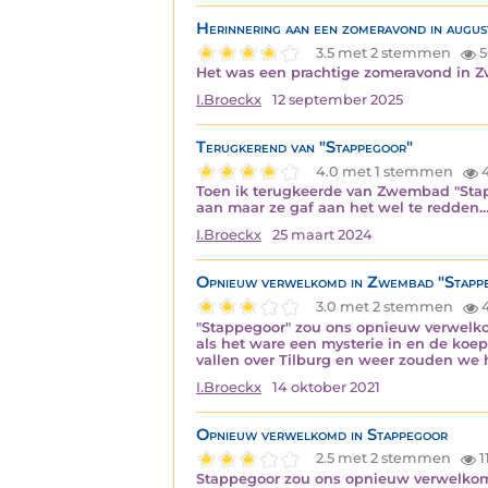
Herinnering aan een zomeravond in augu
3.5 met 2 stemmen
5
Het was een prachtige zomeravond in
I.Broeckx
12 september 2025
Terugkerend van "Stappegoor"
4.0 met 1 stemmen
4
Toen ik terugkeerde van Zwembad "Stap
aan maar ze gaf aan het wel te redden.
I.Broeckx
25 maart 2024
Opnieuw verwelkomd in Zwembad "Stapp
3.0 met 2 stemmen
"Stappegoor" zou ons opnieuw verwelko
als het ware een mysterie in en de ko
vallen over Tilburg en weer zouden we h
I.Broeckx
14 oktober 2021
Opnieuw verwelkomd in Stappegoor
2.5 met 2 stemmen
1
Stappegoor zou ons opnieuw verwelkome