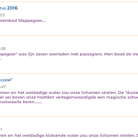
stus 2016
03
 Zwembad Stappegoor.…
38
pegoor" was lijn zeven overladen met passagiers. Men bood de mev
…
egoor"
447
men en het weldadige water zou onze lichamen strelen. De "duiste
epel ver boven onze hoofden vertegenwoordigde een magische sch
uiswaarts keren.....…
11
n en het weldadige klotsende water zou onze lichamen strelen. D