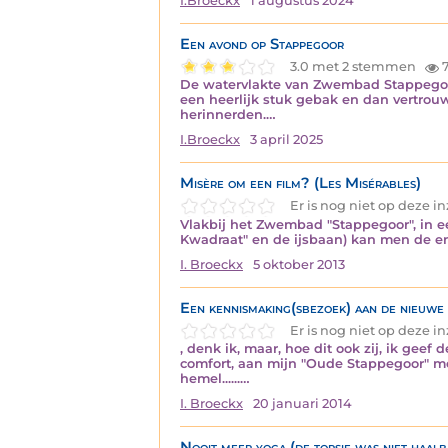
I.Broeckx
1 augustus 2024
Een avond op Stappegoor
3.0 met 2 stemmen
7
De watervlakte van Zwembad Stappegoor 
een heerlijk stuk gebak en dan vertrou
herinnerden.…
I.Broeckx
3 april 2025
Misère om een film? (Les Misérables)
Er is nog niet op deze 
Vlakbij het Zwembad "Stappegoor", in ee
Kwadraat" en de ijsbaan) kan men de en
I. Broeckx
5 oktober 2013
Een kennismaking(sbezoek) aan de nieuwe 
Er is nog niet op deze 
, denk ik, maar, hoe dit ook zij, ik ge
comfort, aan mijn "Oude Stappegoor" me
hemel......…
I. Broeckx
20 januari 2014
Nooit meer yoga (de torsie was niet haal