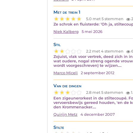
Met de trein 1
5.0 met 5 stemmen
2
Ze schrok en fluisterde: ‘Oh ja, stilteco
Niek Kalberg
5 mei 2026
Stil
2.2 met 4 stemmen
Zojuist, vlak voor vertrek, deed zich in 
wat oudere, nogal streng ogende vrouw 
wordt voorgeschreven) te wijzen.…
Marco Miceli
2 september 2012
Van die dingen
2.8 met 5 stemmen
1
Een zigeunerorkest in de stiltecoupé. F
vervoersbewijs gereed houden, 'en de k
den Krommenacker.…
Quirijn Metz
4 december 2007
Stilte