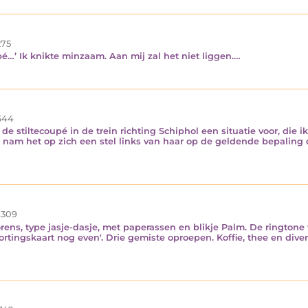
75
upé…’ Ik knikte minzaam. Aan mij zal het niet liggen.…
644
in de stiltecoupé in de trein richting Schiphol een situatie voor, die
nam het op zich een stel links van haar op de geldende bepaling d
.309
orens, type jasje-dasje, met paperassen en blikje Palm. De ringtone
ortingskaart nog even'. Drie gemiste oproepen. Koffie, thee en di