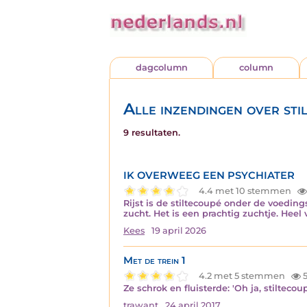
dagcolumn
column
Alle inzendingen over sti
9 resultaten.
IK OVERWEEG EEN PSYCHIATER
4.4 met 10 stemmen
Rijst is de stiltecoupé onder de voedings
zucht. Het is een prachtig zuchtje. Hee
Kees
19 april 2026
Met de trein 1
4.2 met 5 stemmen
5
Ze schrok en fluisterde: 'Oh ja, stiltecou
trawant
24 april 2017