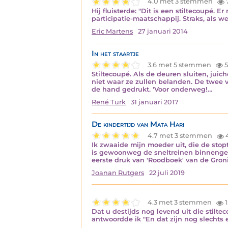
4.0 met 3 stemmen
Hij fluisterde: "Dit is een stiltecoupé.
participatie-maatschappij. Straks, als w
Eric Martens
27 januari 2014
In het staartje
3.6 met 5 stemmen
5
Stiltecoupé. Als de deuren sluiten, juic
niet waar ze zullen belanden. De twee van
de hand gedrukt. 'Voor onderweg!…
René Turk
31 januari 2017
De kindertijd van Mata Hari
4.7 met 3 stemmen
Ik zwaaide mijn moeder uit, die de stop
is gewoonweg de sneltreinen binnengesl
eerste druk van 'Roodboek' van de Gron
Joanan Rutgers
22 juli 2019
4.3 met 3 stemmen
1
Dat u destijds nog levend uit die stil
antwoordde ik "En dat zijn nog slechts 