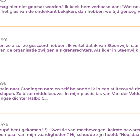
742
 Er mag hier niet gepraat worden." Ik keek hem verbaasd aan: "Wat nou
e het gras van de onderkant bekijken, dan hebben we tijd genoeg voo
.991
hen ze alsof ze gescoord hebben. Ik vertel dat ik van Steenwijk naa
 de organisatie zwijgen als grensrechters. Als ik er in Steenwijk ui
496
trein naar Groningen nam en zelf belandde ik in een stiltecoupé ri
open. Zo bizar middeleeuws. In mijn plastic tas van Van der Vel
ingse dichter Halbo C.…
.476
tecoupé bent gekomen." *) "Kwestie van meebewegen, kalmte bewar
een paar van mijn vaardigheden." Hij schudde zijn hoofd: "Nou, daar