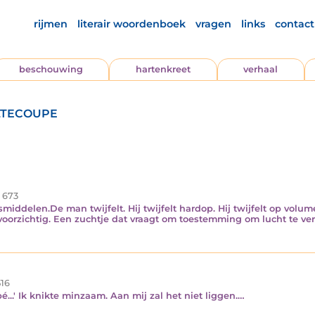
rijmen
literair woordenboek
vragen
links
contact
beschouwing
hartenkreet
verhaal
ltecoupe
673
middelen. ​De man twijfelt. Hij twijfelt hardop. Hij twijfelt op volum
l voorzichtig. Een zuchtje dat vraagt om toestemming om lucht te ve
16
pé...' Ik knikte minzaam. Aan mij zal het niet liggen.…