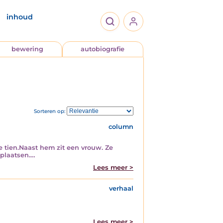
inhoud
bewering
autobiografie
Sorteren op:
column
e tien. ​Naast hem zit een vrouw. Ze
rplaatsen.…
Lees meer >
verhaal
Lees meer >