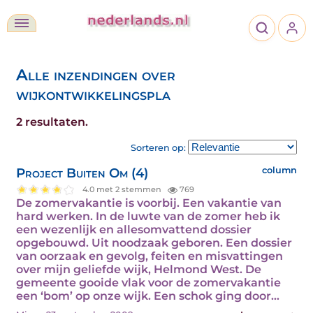
Alle inzendingen over
wijkontwikkelingspla
2 resultaten.
Sorteren op:
Project Buiten Om (4)
column
4.0 met 2 stemmen
769
De zomervakantie is voorbij. Een vakantie van
hard werken. In de luwte van de zomer heb ik
een wezenlijk en allesomvattend dossier
opgebouwd. Uit noodzaak geboren. Een dossier
van oorzaak en gevolg, feiten en misvattingen
over mijn geliefde wijk, Helmond West. De
gemeente gooide vlak voor de zomervakantie
een ‘bom’ op onze wijk. Een schok ging door…