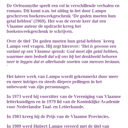
De
Orfeusmythe
speelt een rol in verschillende verhalen en
romans. Dit komt o.m. tot uiting in het door Lampo
geschreven boekenweekgeschenk ‘De goden moeten hun
getal hebben’ (1969). Het was de eerste keer dat een
Vlaamse auteur de opdracht kreeg het
boekenweekgeschenk te schrijven.
Over de titel ´De goden moeten hun getal hebben´ kreeg
Lampo veel vragen. Hij zegt hierover: ‘H
et is gewoon een
variant op een Vlaamse spreuk: God moet zijn getal hebben,
waarmee men bedoelt dat wij ons bij het denkbeeld behoren
neer te leggen dat er allerhande soorten van mensen bestaan.
´
Het latere werk van Lampo wordt gekenmerkt door meer
en meer intriges en steeds diepere peilingen in het
onbewuste van zijn personnages.
In 1973 werd hij voorzitter van de Vereniging van Vlaamse
letterkundigen en in 1979 lid van de Koninklijke Academie
voor Nederlandse Taal- en Letterkunde.
In 1983 kreeg hij de Prijs van de Vlaamse Provincies.
In 1989 werd Hubert Lampo vereerd met de titel van