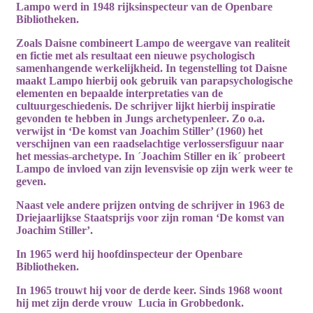
Lampo werd in 1948 rijksinspecteur van de Openbare
Bibliotheken.
Zoals Daisne combineert Lampo de weergave van realiteit
en fictie met als resultaat een nieuwe psychologisch
samenhangende werkelijkheid. In tegenstelling tot Daisne
maakt Lampo hierbij ook gebruik van parapsychologische
elementen en bepaalde interpretaties van de
cultuurgeschiedenis. De schrijver lijkt hierbij inspiratie
gevonden te hebben in Jungs
archetypenleer
. Zo o.a.
verwijst in ‘De komst van Joachim Stiller’ (1960) het
verschijnen van een raadselachtige verlossersfiguur naar
het messias-archetype. In ´Joachim Stiller en ik´ probeert
Lampo de invloed van zijn levensvisie op zijn werk weer te
geven.
Naast vele andere prijzen ontving de schrijver in 1963 de
Driejaarlijkse Staatsprijs voor zijn roman ‘De komst van
Joachim Stiller’.
In 1965 werd hij hoofdinspecteur der Openbare
Bibliotheken.
In 1965 trouwt hij voor de derde keer. Sinds 1968 woont
hij met zijn derde vrouw
Lucia in Grobbedonk.