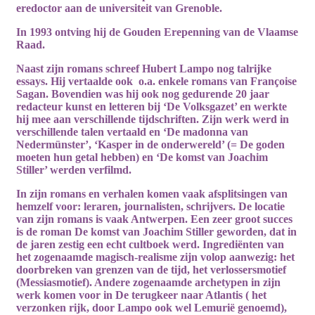
eredoctor
aan de universiteit van Grenoble.
In 1993 ontving hij de Gouden Erepenning van de Vlaamse
Raad.
Naast zijn romans schreef Hubert Lampo nog talrijke
essays
. Hij vertaalde ook
o.a. enkele romans van Françoise
Sagan. Bovendien was hij ook nog gedurende 20 jaar
redacteur kunst en letteren bij ‘De Volksgazet’ en werkte
hij mee aan verschillende tijdschriften. Zijn werk werd in
verschillende talen vertaald en ‘De madonna van
Nedermünster’, ‘Kasper in de onderwereld’ (= De goden
moeten hun getal hebben) en ‘De komst van Joachim
Stiller’ werden verfilmd.
In zijn romans en verhalen komen vaak afsplitsingen van
hemzelf voor: leraren, journalisten, schrijvers. De locatie
van zijn romans is vaak Antwerpen. Een zeer
groot succes
is de roman
De komst van Joachim Stiller
geworden, dat in
de jaren zestig een echt cultboek werd. Ingrediënten van
het zogenaamde magisch-realisme zijn volop aanwezig: het
doorbreken van grenzen van de tijd, het verlossersmotief
(Messiasmotief). Andere zogenaamde archetypen in zijn
werk komen voor in De terugkeer naar Atlantis ( het
verzonken rijk, door Lampo ook wel Lemurië genoemd),