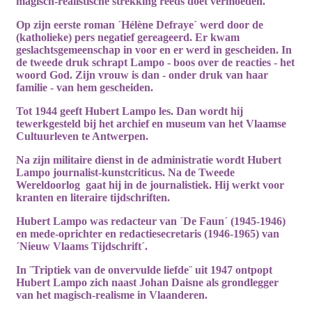
magisch-realistische strekking reeds doet vermoeden.
Op zijn eerste roman ´Hélène Defraye´ werd door de
(katholieke) pers negatief gereageerd. Er kwam
geslachtsgemeenschap in voor en er werd in gescheiden. In
de tweede druk schrapt Lampo - boos over de reacties - het
woord God. Zijn vrouw is dan - onder druk van haar
familie - van hem gescheiden.
Tot 1944 geeft Hubert Lampo les. Dan wordt hij
tewerkgesteld bij het archief en museum van het Vlaamse
Cultuurleven te Antwerpen.
Na zijn militaire dienst in de administratie wordt Hubert
Lampo
journalist-kunstcriticus
. Na de Tweede
Wereldoorlog
gaat hij in de journalistiek. Hij werkt voor
kranten en literaire tijdschriften.
Hubert Lampo was redacteur van ´De Faun´ (1945-1946)
en mede-oprichter en redactiesecretaris (1946-1965) van
´Nieuw Vlaams Tijdschrift´.
In ¨Triptiek van de onvervulde liefde¨ uit 1947 ontpopt
Hubert Lampo zich naast Johan Daisne als
grondlegger
van het
magisch-realisme
in Vlaanderen.