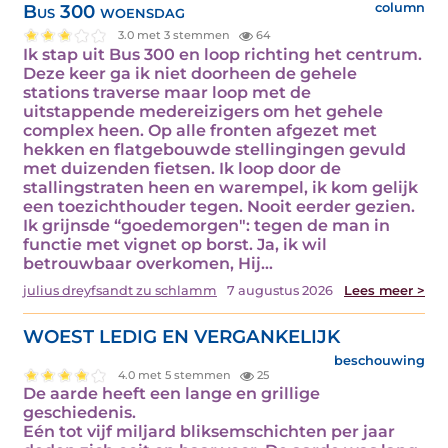
Bus 300 woensdag
column
3.0 met 3 stemmen
64
Ik stap uit Bus 300 en loop richting het centrum.
Deze keer ga ik niet doorheen de gehele
stations traverse maar loop met de
uitstappende medereizigers om het gehele
complex heen. Op alle fronten afgezet met
hekken en flatgebouwde stellingingen gevuld
met duizenden fietsen. Ik loop door de
stallingstraten heen en warempel, ik kom gelijk
een toezichthouder tegen. Nooit eerder gezien.
Ik grijnsde “goedemorgen": tegen de man in
functie met vignet op borst. Ja, ik wil
betrouwbaar overkomen, Hij…
julius dreyfsandt zu schlamm
7 augustus 2026
Lees meer >
WOEST LEDIG EN VERGANKELIJK
beschouwing
4.0 met 5 stemmen
25
De aarde heeft een lange en grillige
geschiedenis.
Eén tot vijf miljard bliksemschichten per jaar