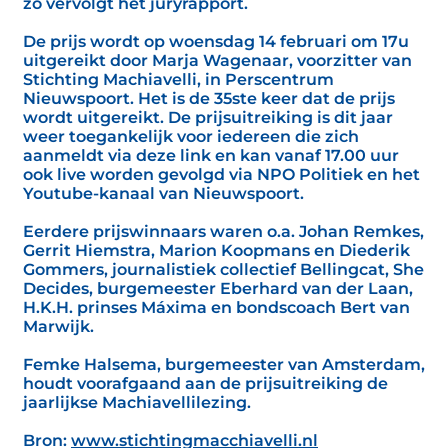
zo vervolgt het juryrapport.
De prijs wordt op woensdag 14 februari om 17u
uitgereikt door Marja Wagenaar, voorzitter van
Stichting Machiavelli, in Perscentrum
Nieuwspoort. Het is de 35ste keer dat de prijs
wordt uitgereikt. De prijsuitreiking is dit jaar
weer toegankelijk voor iedereen die zich
aanmeldt via deze link en kan vanaf 17.00 uur
ook live worden gevolgd via NPO Politiek en het
Youtube-kanaal van Nieuwspoort.
Eerdere prijswinnaars waren o.a. Johan Remkes,
Gerrit Hiemstra, Marion Koopmans en Diederik
Gommers, journalistiek collectief Bellingcat, She
Decides, burgemeester Eberhard van der Laan,
H.K.H. prinses Máxima en bondscoach Bert van
Marwijk.
Femke Halsema, burgemeester van Amsterdam,
houdt voorafgaand aan de prijsuitreiking de
jaarlijkse Machiavellilezing.
Bron:
www.stichtingmacchiavelli.nl