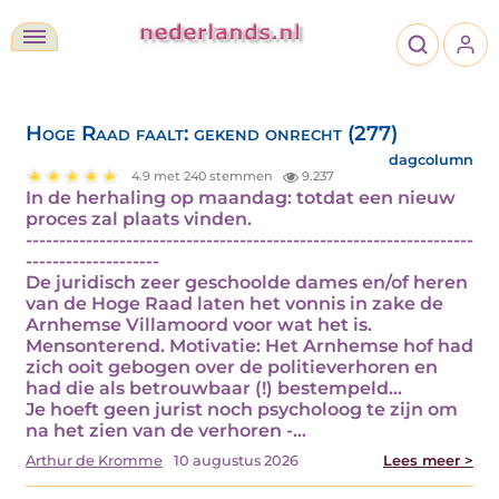
Hoge Raad faalt: gekend onrecht (277)
dagcolumn
4.9 met 240 stemmen
9.237
In de herhaling op maandag: totdat een nieuw
proces zal plaats vinden.
-------------------------------------------------------------------
--------------------
De juridisch zeer geschoolde dames en/of heren
van de Hoge Raad laten het vonnis in zake de
Arnhemse Villamoord voor wat het is.
Mensonterend. Motivatie: Het Arnhemse hof had
zich ooit gebogen over de politieverhoren en
had die als betrouwbaar (!) bestempeld...
Je hoeft geen jurist noch psycholoog te zijn om
na het zien van de verhoren -…
Arthur de Kromme
10 augustus 2026
Lees meer >