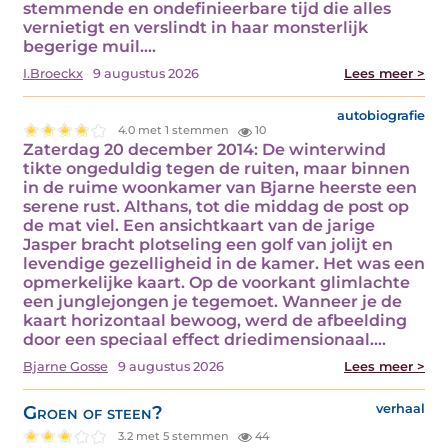
stemmende en ondefinieerbare tijd die alles
vernietigt en verslindt in haar monsterlijk
begerige muil....
I.Broeckx
9 augustus 2026
Lees meer >
autobiografie
4.0 met 1 stemmen
10
Zaterdag 20 december 2014: De winterwind
tikte ongeduldig tegen de ruiten, maar binnen
in de ruime woonkamer van Bjarne heerste een
serene rust. Althans, tot die middag de post op
de mat viel. Een ansichtkaart van de jarige
Jasper bracht plotseling een golf van jolijt en
levendige gezelligheid in de kamer. Het was een
opmerkelijke kaart. Op de voorkant glimlachte
een junglejongen je tegemoet. Wanneer je de
kaart horizontaal bewoog, werd de afbeelding
door een speciaal effect driedimensionaal.…
Bjarne Gosse
9 augustus 2026
Lees meer >
Groen of steen?
verhaal
3.2 met 5 stemmen
44