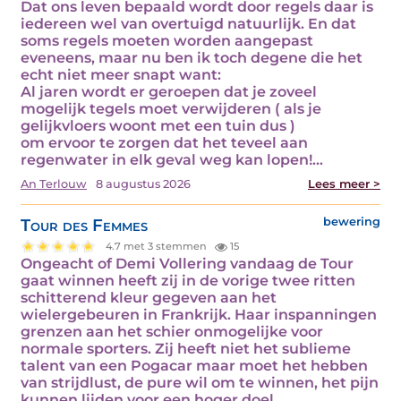
Dat ons leven bepaald wordt door regels daar is
iedereen wel van overtuigd natuurlijk. En dat
soms regels moeten worden aangepast
eveneens, maar nu ben ik toch degene die het
echt niet meer snapt want:
Al jaren wordt er geroepen dat je zoveel
mogelijk tegels moet verwijderen ( als je
gelijkvloers woont met een tuin dus )
om ervoor te zorgen dat het teveel aan
regenwater in elk geval weg kan lopen!…
An Terlouw
8 augustus 2026
Lees meer >
Tour des Femmes
bewering
4.7 met 3 stemmen
15
Ongeacht of Demi Vollering vandaag de Tour
gaat winnen heeft zij in de vorige twee ritten
schitterend kleur gegeven aan het
wielergebeuren in Frankrijk. Haar inspanningen
grenzen aan het schier onmogelijke voor
normale sporters. Zij heeft niet het sublieme
talent van een Pogacar maar moet het hebben
van strijdlust, de pure wil om te winnen, het pijn
kunnen lijden voor een hoger doel.