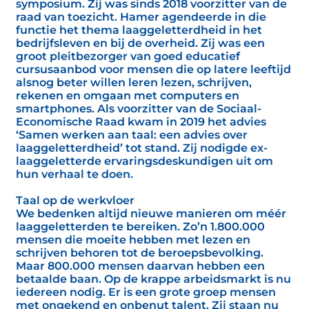
symposium. Zij was sinds 2018 voorzitter van de
raad van toezicht. Hamer agendeerde in die
functie het thema laaggeletterdheid in het
bedrijfsleven en bij de overheid. Zij was een
groot pleitbezorger van goed educatief
cursusaanbod voor mensen die op latere leeftijd
alsnog beter willen leren lezen, schrijven,
rekenen en omgaan met computers en
smartphones. Als voorzitter van de Sociaal-
Economische Raad kwam in 2019 het advies
‘Samen werken aan taal: een advies over
laaggeletterdheid’ tot stand. Zij nodigde ex-
laaggeletterde ervaringsdeskundigen uit om
hun verhaal te doen.
Taal op de werkvloer
We bedenken altijd nieuwe manieren om méér
laaggeletterden te bereiken. Zo’n 1.800.000
mensen die moeite hebben met lezen en
schrijven behoren tot de beroepsbevolking.
Maar 800.000 mensen daarvan hebben een
betaalde baan. Op de krappe arbeidsmarkt is nu
iedereen nodig. Er is een grote groep mensen
met ongekend en onbenut talent. Zij staan nu