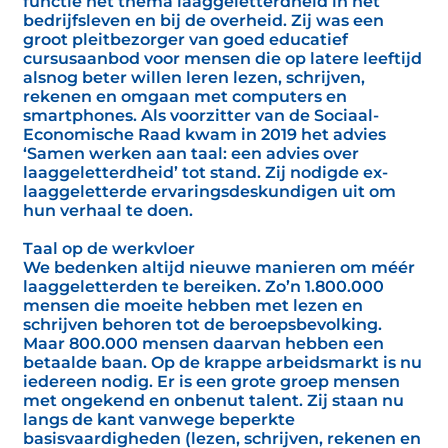
functie het thema laaggeletterdheid in het
bedrijfsleven en bij de overheid. Zij was een
groot pleitbezorger van goed educatief
cursusaanbod voor mensen die op latere leeftijd
alsnog beter willen leren lezen, schrijven,
rekenen en omgaan met computers en
smartphones. Als voorzitter van de Sociaal-
Economische Raad kwam in 2019 het advies
‘Samen werken aan taal: een advies over
laaggeletterdheid’ tot stand. Zij nodigde ex-
laaggeletterde ervaringsdeskundigen uit om
hun verhaal te doen.
Taal op de werkvloer
We bedenken altijd nieuwe manieren om méér
laaggeletterden te bereiken. Zo’n 1.800.000
mensen die moeite hebben met lezen en
schrijven behoren tot de beroepsbevolking.
Maar 800.000 mensen daarvan hebben een
betaalde baan. Op de krappe arbeidsmarkt is nu
iedereen nodig. Er is een grote groep mensen
met ongekend en onbenut talent. Zij staan nu
langs de kant vanwege beperkte
basisvaardigheden (lezen, schrijven, rekenen en