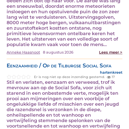
deden zich ooit op haar voor. De aarde was lang
een sneeuwbal, doordat enorme meteorieten
insloegen en hun opstuivende puin de zon zeer
lang wist te verduisteren. Uitstervingsgolven,
8000 meter hoge bergen, vulkaanuitbarstingen
en zuurstoftekort kostten ontstane, nog
primitieve levensvormen ontelbare keren het
leven. Het uitsterven van een volledige soort of
populatie kwam vaak voor toen de mens…
Anneke Haasnoot
8 augustus 2026
Lees meer >
Eenzaamheid / Op de Tilburgse Social Sofa
hartenkreet
Er is nog niet op deze inzending gestemd.
17
Stil en verlaten, eenzaam en verweesd, trof ik
mevrouw aan op de Social Sofa, voor zich uit
starend in een onbestemde verte, mogelijk ten
prooi aan mijmeringen over een voorbije of
ongelukkige liefde of misschien over een jeugd
die razendsnel is verzonken in de diepe,
onheilspellende en tot wanhoop en
vertwijfeling stemmende spelonken van de
voortsnellende en tot wanhoop en vertwijfeling