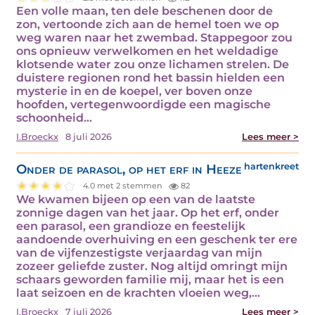
Een volle maan, ten dele beschenen door de
zon, vertoonde zich aan de hemel toen we op
weg waren naar het zwembad. Stappegoor zou
ons opnieuw verwelkomen en het weldadige
klotsende water zou onze lichamen strelen. De
duistere regionen rond het bassin hielden een
mysterie in en de koepel, ver boven onze
hoofden, vertegenwoordigde een magische
schoonheid…
I.Broeckx
8 juli 2026
Lees meer >
Onder de parasol, op het erf in Heeze
hartenkreet
4.0 met 2 stemmen
82
We kwamen bijeen op een van de laatste
zonnige dagen van het jaar. Op het erf, onder
een parasol, een grandioze en feestelijk
aandoende overhuiving en een geschenk ter ere
van de vijfenzestigste verjaardag van mijn
zozeer geliefde zuster. Nog altijd omringt mijn
schaars geworden familie mij, maar het is een
laat seizoen en de krachten vloeien weg,…
I.Broeckx
7 juli 2026
Lees meer >