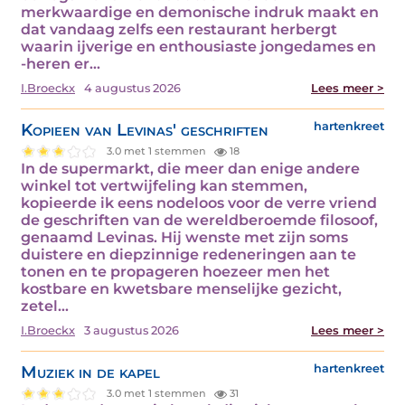
merkwaardige en demonische indruk maakt en
dat vandaag zelfs een restaurant herbergt
waarin ijverige en enthousiaste jongedames en
-heren er…
I.Broeckx
4 augustus 2026
Lees meer >
Kopieen van Levinas' geschriften
hartenkreet
3.0 met 1 stemmen
18
In de supermarkt, die meer dan enige andere
winkel tot vertwijfeling kan stemmen,
kopieerde ik eens nodeloos voor de verre vriend
de geschriften van de wereldberoemde filosoof,
genaamd Levinas. Hij wenste met zijn soms
duistere en diepzinnige redeneringen aan te
tonen en te propageren hoezeer men het
kostbare en kwetsbare menselijke gezicht,
zetel…
I.Broeckx
3 augustus 2026
Lees meer >
Muziek in de kapel
hartenkreet
3.0 met 1 stemmen
31