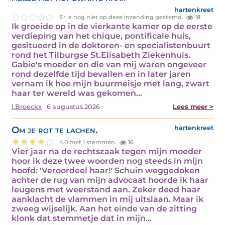
hartenkreet
Er is nog niet op deze inzending gestemd.
18
Ik groeide op in de vierkante kamer op de eerste
verdieping van het chique, pontificale huis,
gesitueerd in de doktoren- en specialistenbuurt
rond het Tilburgse St.Elisabeth Ziekenhuis.
Gabie's moeder en die van mij waren ongeveer
rond dezelfde tijd bevallen en in later jaren
vernam ik hoe mijn buurmeisje met lang, zwart
haar ter wereld was gekomen…
I.Broeckx
6 augustus 2026
Lees meer >
Om je rot te lachen.
hartenkreet
4.0 met 1 stemmen
16
Vier jaar na de rechtszaak tegen mijn moeder
hoor ik deze twee woorden nog steeds in mijn
hoofd: 'Veroordeel haar!' Schuin weggedoken
achter de rug van mijn advocaat hoorde ik haar
leugens met weerstand aan. Zeker deed haar
aanklacht de vlammen in mij uitslaan. Maar ik
zweeg wijselijk. Aan het einde van de zitting
klonk dat stemmetje dat in mijn…