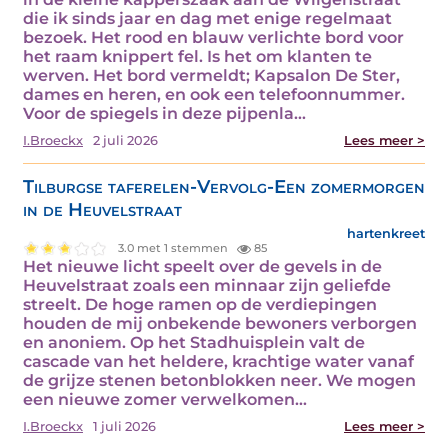
die ik sinds jaar en dag met enige regelmaat
bezoek. Het rood en blauw verlichte bord voor
het raam knippert fel. Is het om klanten te
werven. Het bord vermeldt; Kapsalon De Ster,
dames en heren, en ook een telefoonnummer.
Voor de spiegels in deze pijpenla…
I.Broeckx
2 juli 2026
Lees meer >
Tilburgse taferelen-Vervolg-Een zomermorgen
in de Heuvelstraat
hartenkreet
3.0 met 1 stemmen
85
Het nieuwe licht speelt over de gevels in de
Heuvelstraat zoals een minnaar zijn geliefde
streelt. De hoge ramen op de verdiepingen
houden de mij onbekende bewoners verborgen
en anoniem. Op het Stadhuisplein valt de
cascade van het heldere, krachtige water vanaf
de grijze stenen betonblokken neer. We mogen
een nieuwe zomer verwelkomen…
I.Broeckx
1 juli 2026
Lees meer >