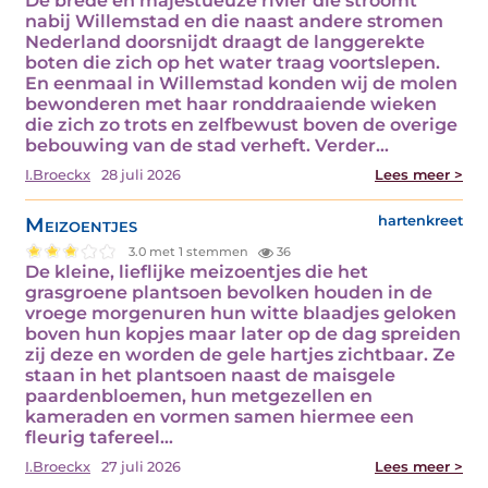
De brede en majestueuze rivier die stroomt
nabij Willemstad en die naast andere stromen
Nederland doorsnijdt draagt de langgerekte
boten die zich op het water traag voortslepen.
En eenmaal in Willemstad konden wij de molen
bewonderen met haar ronddraaiende wieken
die zich zo trots en zelfbewust boven de overige
bebouwing van de stad verheft. Verder…
I.Broeckx
28 juli 2026
Lees meer >
Meizoentjes
hartenkreet
3.0 met 1 stemmen
36
De kleine, lieflijke meizoentjes die het
grasgroene plantsoen bevolken houden in de
vroege morgenuren hun witte blaadjes geloken
boven hun kopjes maar later op de dag spreiden
zij deze en worden de gele hartjes zichtbaar. Ze
staan in het plantsoen naast de maisgele
paardenbloemen, hun metgezellen en
kameraden en vormen samen hiermee een
fleurig tafereel…
I.Broeckx
27 juli 2026
Lees meer >