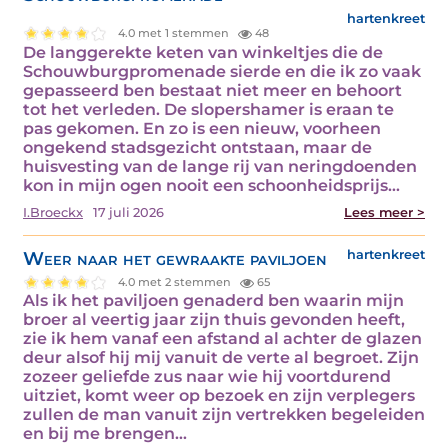
hartenkreet
4.0 met 1 stemmen
48
De langgerekte keten van winkeltjes die de
Schouwburgpromenade sierde en die ik zo vaak
gepasseerd ben bestaat niet meer en behoort
tot het verleden. De slopershamer is eraan te
pas gekomen. En zo is een nieuw, voorheen
ongekend stadsgezicht ontstaan, maar de
huisvesting van de lange rij van neringdoenden
kon in mijn ogen nooit een schoonheidsprijs…
I.Broeckx
17 juli 2026
Lees meer >
Weer naar het gewraakte paviljoen
hartenkreet
4.0 met 2 stemmen
65
Als ik het paviljoen genaderd ben waarin mijn
broer al veertig jaar zijn thuis gevonden heeft,
zie ik hem vanaf een afstand al achter de glazen
deur alsof hij mij vanuit de verte al begroet. Zijn
zozeer geliefde zus naar wie hij voortdurend
uitziet, komt weer op bezoek en zijn verplegers
zullen de man vanuit zijn vertrekken begeleiden
en bij me brengen…