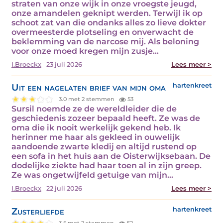
straten van onze wijk in onze vroegste jeugd,
onze amandelen geknipt werden. Terwijl ik op
schoot zat van die ondanks alles zo lieve dokter
overmeesterde plotseling en onverwacht de
beklemming van de narcose mij. Als beloning
voor onze moed kregen mijn zusje…
I.Broeckx
23 juli 2026
Lees meer >
Uit een nagelaten brief van mijn oma
hartenkreet
3.0 met 2 stemmen
53
Sursil noemde ze de wereldleider die de
geschiedenis zozeer bepaald heeft. Ze was de
oma die ik nooit werkelijk gekend heb. Ik
herinner me haar als gekleed in ouwelijk
aandoende zwarte kledij en altijd rustend op
een sofa in het huis aan de Oisterwijksebaan. De
dodelijke ziekte had haar toen al in zijn greep.
Ze was ongetwijfeld getuige van mijn…
I.Broeckx
22 juli 2026
Lees meer >
Zusterliefde
hartenkreet