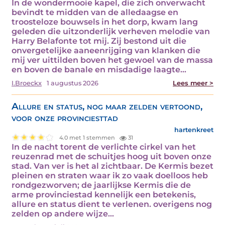
In de wondermooie kapel, die zich onverwacht
bevindt te midden van de alledaagse en
troosteloze bouwsels in het dorp, kwam lang
geleden die uitzonderlijk verheven melodie van
Harry Belafonte tot mij. Zij bestond uit die
onvergetelijke aaneenrijging van klanken die
mij ver uittilden boven het gewoel van de massa
en boven de banale en misdadige laagte…
I.Broeckx
1 augustus 2026
Lees meer >
Allure en status, nog maar zelden vertoond,
voor onze provinciesttad
hartenkreet
4.0 met 1 stemmen
31
In de nacht torent de verlichte cirkel van het
reuzenrad met de schuitjes hoog uit boven onze
stad. Van ver is het al zichtbaar. De Kermis bezet
pleinen en straten waar ik zo vaak doelloos heb
rondgezworven; de jaarlijkse Kermis die de
arme provinciestad kennelijk een betekenis,
allure en status dient te verlenen. overigens nog
zelden op andere wijze…