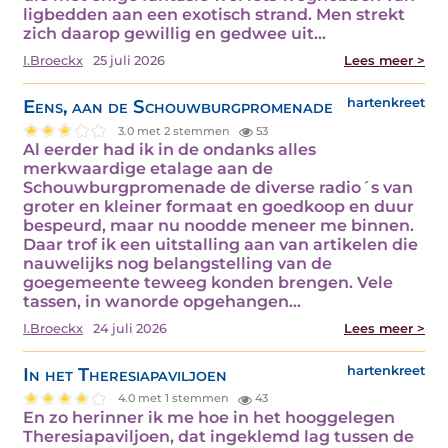
ligbedden aan een exotisch strand. Men strekt
zich daarop gewillig en gedwee uit…
I.Broeckx
25 juli 2026
Lees meer >
Eens, aan de Schouwburgpromenade
hartenkreet
3.0 met 2 stemmen
53
Al eerder had ik in de ondanks alles
merkwaardige etalage aan de
Schouwburgpromenade de diverse radio´s van
groter en kleiner formaat en goedkoop en duur
bespeurd, maar nu noodde meneer me binnen.
Daar trof ik een uitstalling aan van artikelen die
nauwelijks nog belangstelling van de
goegemeente teweeg konden brengen. Vele
tassen, in wanorde opgehangen…
I.Broeckx
24 juli 2026
Lees meer >
In het Theresiapaviljoen
hartenkreet
4.0 met 1 stemmen
43
En zo herinner ik me hoe in het hooggelegen
Theresiapaviljoen, dat ingeklemd lag tussen de