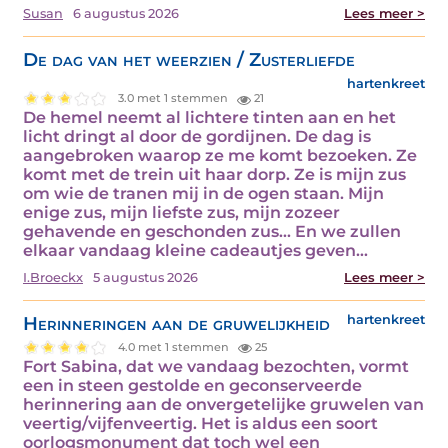
Susan
6 augustus 2026
Lees meer >
De dag van het weerzien / Zusterliefde
hartenkreet
3.0 met 1 stemmen
21
De hemel neemt al lichtere tinten aan en het
licht dringt al door de gordijnen. De dag is
aangebroken waarop ze me komt bezoeken. Ze
komt met de trein uit haar dorp. Ze is mijn zus
om wie de tranen mij in de ogen staan. Mijn
enige zus, mijn liefste zus, mijn zozeer
gehavende en geschonden zus... En we zullen
elkaar vandaag kleine cadeautjes geven…
I.Broeckx
5 augustus 2026
Lees meer >
Herinneringen aan de gruwelijkheid
hartenkreet
4.0 met 1 stemmen
25
Fort Sabina, dat we vandaag bezochten, vormt
een in steen gestolde en geconserveerde
herinnering aan de onvergetelijke gruwelen van
veertig/vijfenveertig. Het is aldus een soort
oorlogsmonument dat toch wel een