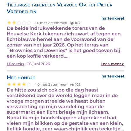
Tilburgse taferelen Vervolg Op het Pieter
Vreedeplein
hartenkreet
2.0 met 2 stemmen
103
De beide indrukwekkende torens van de
Heuvelse Kerk tekenen zich zwart af tegen een
lichtblauwe hemel aan de vooravond van de
zomer van het jaar 2026. Op het terras van
¨Brownies and Downies" is het goed toeven bij
een kop koffie verkeerd.…
I.Broeckx
26 juni 2026
Lees meer >
Het hondje
hartenkreet
4.0 met 2 stemmen
102
De hitte zou zich ook op die dag haast
verstikkend over de wereld leggen maar in de
vroege morgen streelde welhaast buiten
verwachting op mijn wandeling naar de
supermarkt een licht briesje mijn lichaam.
Nadat ik mijn boodschappen afgerekend had,
vielen mijn blikken op de gestalte van een klein,
lieflijk hondje, zeer waarschijnlijk een teckeltje…