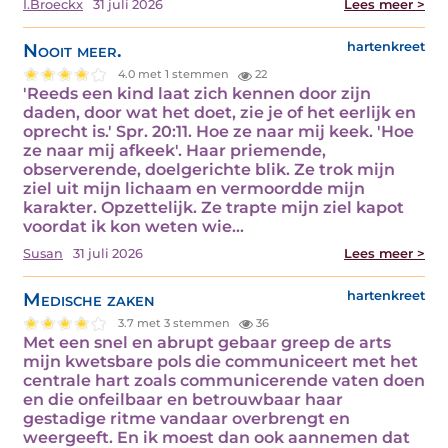
I.Broeckx
31 juli 2026
Lees meer >
Nooit meer.
hartenkreet
4.0 met 1 stemmen
22
'Reeds een kind laat zich kennen door zijn
daden, door wat het doet, zie je of het eerlijk en
oprecht is.' Spr. 20:11. Hoe ze naar mij keek. 'Hoe
ze naar mij afkeek'. Haar priemende,
observerende, doelgerichte blik. Ze trok mijn
ziel uit mijn lichaam en vermoordde mijn
karakter. Opzettelijk. Ze trapte mijn ziel kapot
voordat ik kon weten wie…
Susan
31 juli 2026
Lees meer >
Medische zaken
hartenkreet
3.7 met 3 stemmen
36
Met een snel en abrupt gebaar greep de arts
mijn kwetsbare pols die communiceert met het
centrale hart zoals communicerende vaten doen
en die onfeilbaar en betrouwbaar haar
gestadige ritme vandaar overbrengt en
weergeeft. En ik moest dan ook aannemen dat