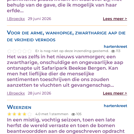
behulp van de gave, die ik mogelijk van haar
erfde…
I.Broeckx
29 juni 2026
Lees meer >
Voor die arme, wanhopige, zwartharige aap die
de vrijheid verkoos
hartenkreet
Er is nog niet op deze inzending gestemd.
113
Het was zelfs in het nieuws vanmorgen; een
zwartharige, onschuldige en ongevaarlijke aap
ontsnapte uit Safaripark Beekse Bergen. Kan
men het lieflijke dier de menselijke
sentimenten toeschrijven die ons zouden
aanzetten te vluchten uit gevangenschap…
I.Broeckx
28 juni 2026
Lees meer >
Weerzien
hartenkreet
4.0 met 1 stemmen
105
In een mistig, vochtig seizoen, toen een late
herfst de wereld verraste en toen de bomen
beantwoordden aan de ongeschreven opdracht