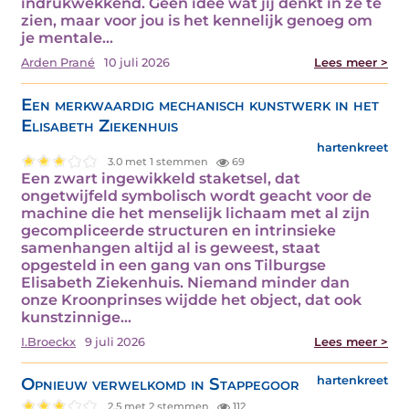
indrukwekkend. Geen idee wat jij denkt in ze te
zien, maar voor jou is het kennelijk genoeg om
je mentale…
Arden Prané
10 juli 2026
Lees meer >
Een merkwaardig mechanisch kunstwerk in het
Elisabeth Ziekenhuis
hartenkreet
3.0 met 1 stemmen
69
Een zwart ingewikkeld staketsel, dat
ongetwijfeld symbolisch wordt geacht voor de
machine die het menselijk lichaam met al zijn
gecompliceerde structuren en intrinsieke
samenhangen altijd al is geweest, staat
opgesteld in een gang van ons Tilburgse
Elisabeth Ziekenhuis. Niemand minder dan
onze Kroonprinses wijdde het object, dat ook
kunstzinnige…
I.Broeckx
9 juli 2026
Lees meer >
Opnieuw verwelkomd in Stappegoor
hartenkreet
2.5 met 2 stemmen
112