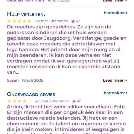
Gabriëla Mommers
10 juli 2026
Lees meer >
Hulp verlenen.
hartenkreet
5.0 met 1 stemmen
42
De reacties zijn genadeloos. Ze zijn van de
ouders van kinderen die uit huis werden
geplaatst door Jeugdzorg. Verdrietige, goede en
terecht boze moeders die achterbleven met
lege handen. Het priemt door mijn merg en al
mijn beenderen. Ik kan deze verhalen niet
verdragen omdat ik wel gekregen heb wat zij
moesten missen en ik kan er evenmin afstand
van…
Susan
10 juli 2026
Lees meer >
Ongevraagd advies
hartenkreet
4.0 met 2 stemmen
60
Arden, Je hebt het weer lekker voor elkaar. Echt.
Er zijn mensen die per ongeluk één keer in een
destructieve relatie belanden. Jij hebt er een
abonnement op. Je talent om mannen te kiezen
die je klein maken, intimideren of leegzuigen is