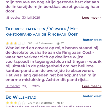
mijn trouwe en nog altijd gezonde hart dat aan
de linkerzijde mijn borstkas bezet gestaag haar
door…
I.Broeckx
30 juli 2026
Lees meer >
Tilburgse taferelen / Vervolg / Het
kantoorpand aan de Ringbaan Oost
hartenkreet
3.0 met 1 stemmen
37
Wankelend en onvast op mijn benen staand bij
de desolate bushalte aan de Ringbaan Oost -
waar het verkeer zich op doelloze wijze
voortspoedt in tegengestelde richtingen - was ik
bij uitstek in de gelegenheid om het heilloze
kantoorpand aan de overzijde te observeren.
Het was lang geleden het brandpunt van mijn
enorme mislukking. Achter dit pand rijst…
I.Broeckx
29 juli 2026
Lees meer >
Bij Willemstad
hartenkreet
3.0 met 1 stemmen
37