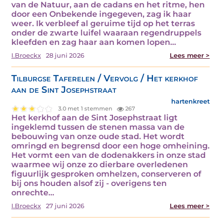
van de Natuur, aan de cadans en het ritme, hen
door een Onbekende ingegeven, zag ik haar
weer. Ik verbleef al geruime tijd op het terras
onder de zwarte luifel waaraan regendruppels
kleefden en zag haar aan komen lopen…
I.Broeckx
28 juni 2026
Lees meer >
Tilburgse Taferelen / Vervolg / Het kerkhof
aan de Sint Josephstraat
hartenkreet
3.0 met 1 stemmen
267
Het kerkhof aan de Sint Josephstraat ligt
ingeklemd tussen de stenen massa van de
bebouwing van onze oude stad. Het wordt
omringd en begrensd door een hoge omheining.
Het vormt een van de dodenakkers in onze stad
waarmee wij onze zo dierbare overledenen
figuurlijk gesproken omhelzen, conserveren of
bij ons houden alsof zij - overigens ten
onrechte…
I.Broeckx
27 juni 2026
Lees meer >