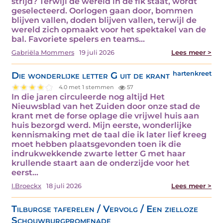
strijd? Terwijl de wereld in de fik staat, wordt
geselecteerd. Oorlogen gaan door, bommen
blijven vallen, doden blijven vallen, terwijl de
wereld zich opmaakt voor het spektakel van de
bal. Favoriete spelers en teams…
Gabriëla Mommers
19 juli 2026
Lees meer >
Die wonderlijke letter G uit de krant
hartenkreet
4.0 met 1 stemmen
57
In die jaren circuleerde nog altijd Het
Nieuwsblad van het Zuiden door onze stad de
krant met de forse oplage die vrijwel huis aan
huis bezorgd werd. Mijn eerste, wonderlijke
kennismaking met de taal die ik later lief kreeg
moet hebben plaatsgevonden toen ik die
indrukwekkende zwarte letter G met haar
krullende staart aan de onderzijde voor het
eerst…
I.Broeckx
18 juli 2026
Lees meer >
Tilburgse taferelen / Vervolg / Een zielloze
Schouwburgpromenade