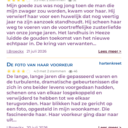
3.5 met 2 stemmen
52
Mijn goede zus was nog jong toen de man die
mijn zwager zou worden, kwam voor haar. Hij
verwierf haar voor een huwelijk dat nog veertig
jaar na zijn aanzoek standhoudt. Hij scheen haar
weg te voeren van de voortreffelijke zusterliefde
van onze jonge jaren. Het landhuis in Heeze
luidde de gouden toekomst van het nieuwe
echtpaar in. De kring van verwanten…
I.Broeckx
21 juli 2026
Lees meer >
De foto van haar voorkeur
hartenkreet
4.0 met 2 stemmen
46
De lange, lange jaren die gepasseerd waren en
de turbulente, dramatische gebeurtenissen die
zich in ons beider levens voorgedaan hadden,
schenen ons van elkaar losgekoppeld en
verwijderd te hebben tot we elkaar
terugvonden. Haar blikken had ze gericht op
een foto, opgesteld in mijn woonkamer. Die
fascineerde haar. Haar voorkeur ging daar naar
uit…
I.Broeckx
20 juli 2026
Lees meer >