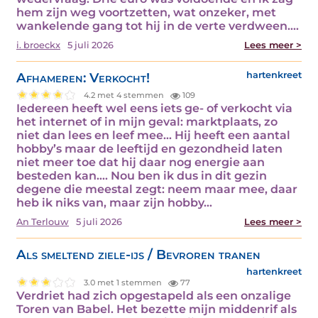
hem zijn weg voortzetten, wat onzeker, met
wankelende gang tot hij in de verte verdween.…
i. broeckx
5 juli 2026
Lees meer >
Afhameren: Verkocht!
hartenkreet
4.2 met 4 stemmen
109
Iedereen heeft wel eens iets ge- of verkocht via
het internet of in mijn geval: marktplaats, zo
niet dan lees en leef mee… Hij heeft een aantal
hobby’s maar de leeftijd en gezondheid laten
niet meer toe dat hij daar nog energie aan
besteden kan…. Nou ben ik dus in dit gezin
degene die meestal zegt: neem maar mee, daar
heb ik niks van, maar zijn hobby…
An Terlouw
5 juli 2026
Lees meer >
Als smeltend ziele-ijs / Bevroren tranen
hartenkreet
3.0 met 1 stemmen
77
Verdriet had zich opgestapeld als een onzalige
Toren van Babel. Het bezette mijn middenrif als