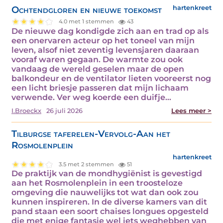
Ochtendgloren en nieuwe toekomst
hartenkreet
4.0 met 1 stemmen
43
De nieuwe dag kondigde zich aan en trad op als
een onervaren acteur op het toneel van mijn
leven, alsof niet zeventig levensjaren daaraan
vooraf waren gegaan. De warmte zou ook
vandaag de wereld geselen maar de open
balkondeur en de ventilator lieten vooreerst nog
een licht briesje passeren dat mijn lichaam
verwende. Ver weg koerde een duifje…
I.Broeckx
26 juli 2026
Lees meer >
Tilburgse taferelen-Vervolg-Aan het
Rosmolenplein
hartenkreet
3.5 met 2 stemmen
51
De praktijk van de mondhygiënist is gevestigd
aan het Rosmolenplein in een troosteloze
omgeving die nauwelijks tot wat dan ook zou
kunnen inspireren. In de diverse kamers van dit
pand staan een soort chaises longues opgesteld
die met enige fantasie wel iets weghebben van