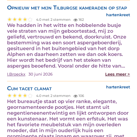
Opnieuw met mijn Tilburgse kameraden op stap
hartenkreet
4.0 met 2 stemmen
162
We hadden in het witte en hobbelende busje
vele straten van mijn geboortestad, mij zo
geliefd, vertrouwd en bekend, doorkruist. Onze
bestemming was een soort aspergeboerderij,
gesitueerd in het buitengebied van het dorp
Alphen en daarheen zetten we dan ook koers.
Hier wordt het bedrijf van het steken van
asperges beoefend. Vooral onder de hitte van…
I.Broeckx
30 juni 2026
Lees meer >
Cum tacet clamat
hartenkreet
4.0 met 2 stemmen
106
Het bureautje staat op vier ranke, elegante,
geornamenteerde pootjes. Het stamt uit
negentieneenentwintig en lijkt ontworpen door
een kunstenaar. Het vormt een erfstuk. Het was
het favoriete meubelstuk van mijn overleden
moeder, dat in mijn ouderlijk huis een
prominente plaats innam en waarover zij, met