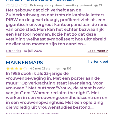
Er is nog niet op deze inzending gestemd.
33
Het gebouw dat zich verheft aan de
Zuiderkruisweg en dat trots de kapitale letters
RIBW op de gevel draagt, profileert zich als een
gigantisch uitvergroot kantoorpand aan de rand
van onze stad. Men kan het echter bezwaarlijk
een kantoor noemen. Ik zie het zo dat deze
vestiging welhaast symboliseert hoe uitgebreid
de diensten moeten zijn ten aanzien…
I.Broeckx
10 juli 2026
Lees meer >
MANNENMARS
hartenkreet
4.0 met 23 stemmen
102
In 1985 dook ik als 23-jarige de
vrouwenbeweging in. Met een poster aan de
muur: “Op verkrachting staat levenslang. Voor
vrouwen.” Met buttons: “Vrouw, de straat is ook
van jou” en: “Women reclaim the night”. Met
werken in een vrouwengezondheidscentrum en
in een vrouwenopvanghuis. Met een opleiding
die volledig uit vrouwenstudies bestond,…