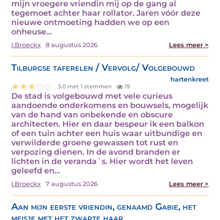
mijn vroegere vriendin mij op de gang al
tegemoet achter haar rollator. Jaren vóór deze
nieuwe ontmoeting hadden we op een
onheuse…
I.Broeckx
8 augustus 2026
Lees meer >
Tilburgse taferelen / Vervolg/ Volgebouwd
hartenkreet
3.0 met 1 stemmen
19
De stad is volgebouwd met vele curieus
aandoende onderkomens en bouwsels, mogelijk
van de hand van onbekende en obscure
architecten. Hier en daar bespeur ik een balkon
of een tuin achter een huis waar uitbundige en
verwilderde groene gewassen tot rust en
verpozing dienen. In de avond branden er
lichten in de veranda´s. Hier wordt het leven
geleefd en…
I.Broeckx
7 augustus 2026
Lees meer >
Aan mijn eerste vriendin, genaamd Gabie, het
meisje met het zwarte haar