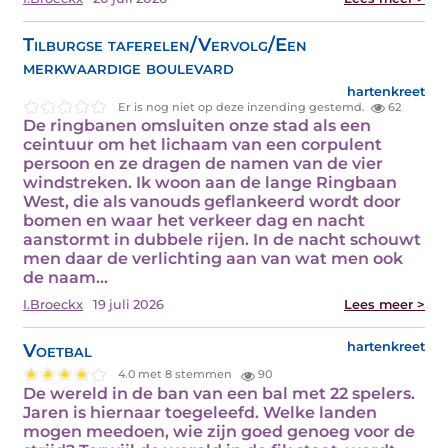
Tilburgse taferelen/Vervolg/Een
merkwaardige boulevard
hartenkreet
Er is nog niet op deze inzending gestemd.
62
De ringbanen omsluiten onze stad als een
ceintuur om het lichaam van een corpulent
persoon en ze dragen de namen van de vier
windstreken. Ik woon aan de lange Ringbaan
West, die als vanouds geflankeerd wordt door
bomen en waar het verkeer dag en nacht
aanstormt in dubbele rijen. In de nacht schouwt
men daar de verlichting aan van wat men ook
de naam…
I.Broeckx
19 juli 2026
Lees meer >
Voetbal
hartenkreet
4.0 met 8 stemmen
90
De wereld in de ban van een bal met 22 spelers.
Jaren is hiernaar toegeleefd. Welke landen
mogen meedoen, wie zijn goed genoeg voor de