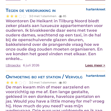
Tegen de verdrukking in
hartenkreet
3.0 met 1 stemmen
85
Woontoren De Heikant in Tilburg Noord biedt
zeker plaats aan luxueuze appartementen voor
ouderen. Ik bivakkeerde daar eens met twee
oudere dames, wachtend op een taxi, in de hal
bij de openschuivende glazen deuren,
bakkeleiend over de prangende vraag hoe we
onze oude dag zouden moeten organiseren. En
we konden het goed vinden met elkaar. Een
enkele…
I.Broeckx
6 juli 2026
Lees meer >
Ontmoeting bij het station / Vervolg
hartenkreet
3.0 met 1 stemmen
80
De man kwam min of meer aarzelend en
voorzichtig op me af. Een lange gestalte,
gekleed in een donkere, haveloze pantalon en
jas. Would you have a little money for me? vroeg
hij. How much do you need? was mijn
wedervraag. Drie euro was voldoende en ik zag