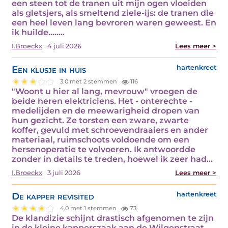
een steen tot de tranen uit mijn ogen vloeiden
als gletsjers, als smeltend ziele-ijs: de tranen die
een heel leven lang bevroren waren geweest. En
ik huilde.....…
I.Broeckx
4 juli 2026
Lees meer >
Een klusje in huis
hartenkreet
3.0 met 2 stemmen
116
"Woont u hier al lang, mevrouw" vroegen de
beide heren elektriciens. Het - onterechte -
medelijden en de meewarigheid dropen van
hun gezicht. Ze torsten een zware, zwarte
koffer, gevuld met schroevendraaiers en ander
materiaal, ruimschoots voldoende om een
hersenoperatie te volvoeren. Ik antwoordde
zonder in details te treden, hoewel ik zeer had…
I.Broeckx
3 juli 2026
Lees meer >
De kapper revisited
hartenkreet
4.0 met 1 stemmen
73
De klandizie schijnt drastisch afgenomen te zijn
in de kleine kapperszaak aan de Wilgenstraat