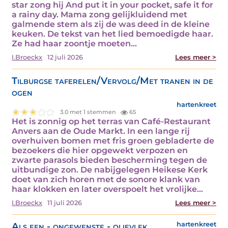
star zong hij And put it in your pocket, safe it for
a rainy day. Mama zong gelijkluidend met
galmende stem als zij de was deed in de kleine
keuken. De tekst van het lied bemoedigde haar.
Ze had haar zoontje moeten…
I.Broeckx
12 juli 2026
Lees meer >
Tilburgse taferelen/Vervolg/Met tranen in de
ogen
hartenkreet
3.0 met 1 stemmen
65
Het is zonnig op het terras van Café-Restaurant
Anvers aan de Oude Markt. In een lange rij
overhuiven bomen met fris groen gebladerte de
bezoekers die hier opgewekt verpozen en
zwarte parasols bieden bescherming tegen de
uitbundige zon. De nabijgelegen Heikese Kerk
doet van zich horen met de sonore klank van
haar klokken en later overspoelt het vrolijke…
I.Broeckx
11 juli 2026
Lees meer >
Als een - ongewenste - olievlek
hartenkreet