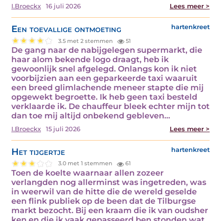
I.Broeckx
16 juli 2026
Lees meer >
Een toevallige ontmoeting
hartenkreet
3.5 met 2 stemmen
51
De gang naar de nabijgelegen supermarkt, die
haar alom bekende logo draagt, heb ik
gewoonlijk snel afgelegd. Onlangs kon ik niet
voorbijzien aan een geparkeerde taxi waaruit
een breed glimlachende meneer stapte die mij
opgewekt begroette. Ik heb geen taxi besteld
verklaarde ik. De chauffeur bleek echter mijn tot
dan toe mij altijd onbekend gebleven…
I.Broeckx
15 juli 2026
Lees meer >
Het tijgertje
hartenkreet
3.0 met 1 stemmen
61
Toen de koelte waarnaar allen zozeer
verlangden nog allerminst was ingetreden, was
in weerwil van de hitte die de wereld geselde
een flink publiek op de been dat de Tilburgse
markt bezocht. Bij een kraam die ik van oudsher
ken en die ik vaak gepasseerd ben stonden wat