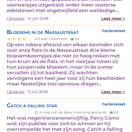
voorwerpjes uitgestald; onder meer oosterse
edelstenen met ongetwijfeld een weldadige…
I.Broeckx
14 juli 2026
Lees meer >
Bloesems in de Nassaustraat
hartenkreet
4.0 met 1 stemmen
62
Op een zekere afstand van elkaar bevinden zich
voor onze flats in de Nassaustraat drie kleine
bloesemboompjes die niet zo hoog reiken met
hun kruin als de flats. In het voorjaar tonen zij
hun purperrode bloesem, maar in de zomer
vervallen zij tot kaalheid. Zij wachten
vervolgens een heel jaar voor zij hun bescheiden
maar feestelijke tooi opnieuw dragen…
I.Broeckx
13 juli 2026
Lees meer >
Catch a falling star
hartenkreet
Er is nog niet op deze inzending gestemd.
63
Het was negentienzevenenvijftig. Perry Como
wist zijn publiek voor zich te winnen en hij
overrompelde het met zijn song. Catch a falling