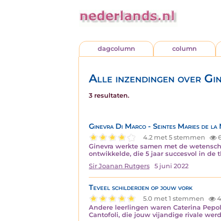
dagcolumn
column
Alle inzendingen over Gi
3 resultaten.
Ginevra Di Marco - Seintes Maries de la
4.2 met 5 stemmen
6
Ginevra werkte samen met de wetenschapp
ontwikkelde, die 5 jaar succesvol in de 
Sir Joanan Rutgers
5 juni 2022
Teveel schilderijen op jouw vork
5.0 met 1 stemmen
4
Andere leerlingen waren Caterina Pepoli,
Cantofoli, die jouw vijandige rivale we