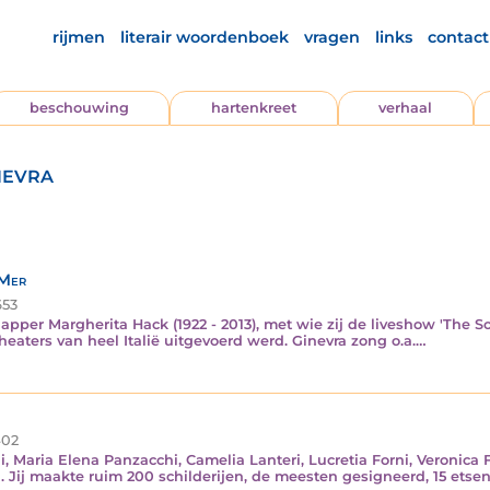
rijmen
literair woordenboek
vragen
links
contact
beschouwing
hartenkreet
verhaal
nevra
 Mer
53
er Margherita Hack (1922 - 2013), met wie zij de liveshow 'The Sou
theaters van heel Italië uitgevoerd werd. Ginevra zong o.a.…
02
 Maria Elena Panzacchi, Camelia Lanteri, Lucretia Forni, Veronica F
rd. Jij maakte ruim 200 schilderijen, de meesten gesigneerd, 15 et