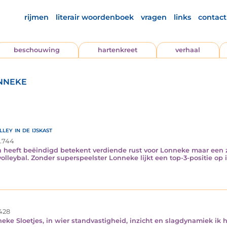
rijmen
literair woordenboek
vragen
links
contact
beschouwing
hartenkreet
verhaal
nneke
ey in de ijskast
.744
n heeft beëindigd betekent verdiende rust voor Lonneke maar een z
leybal. Zonder superspeelster Lonneke lijkt een top-3-positie op i
428
ke Sloetjes, in wier standvastigheid, inzicht en slagdynamiek ik 