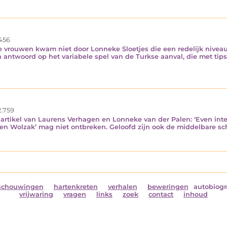
456
 vrouwen kwam niet door Lonneke Sloetjes die een redelijk niveau
ntwoord op het variabele spel van de Turkse aanval, die met tip
.759
artikel van Laurens Verhagen en Lonneke van der Palen: ‘Even inter
rten Wolzak’ mag niet ontbreken. Geloofd zijn ook de middelbare sc
schouwingen
hartenkreten
verhalen
beweringen
autobiogr
vrijwaring
vragen
links
zoek
contact
inhoud