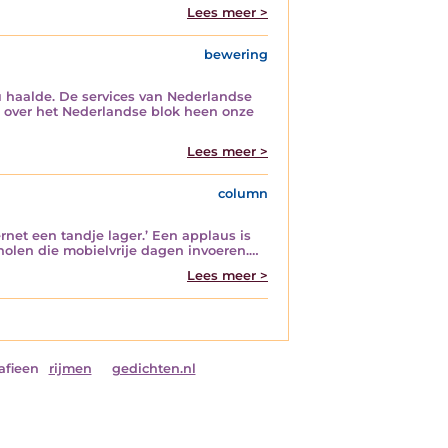
Lees meer >
bewering
 haalde. De services van Nederlandse
s over het Nederlandse blok heen onze
Lees meer >
column
net een tandje lager.’ Een applaus is
holen die mobielvrije dagen invoeren.…
Lees meer >
afieen
rijmen
gedichten.nl