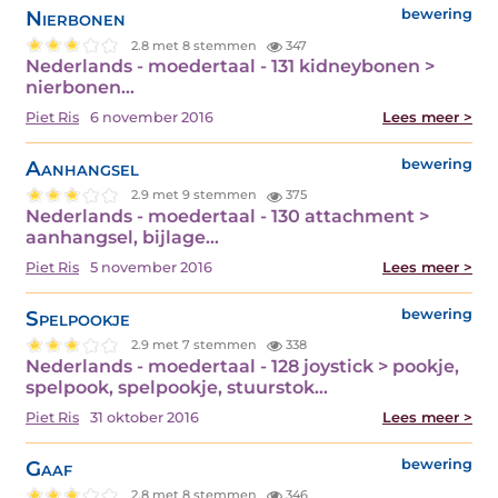
Nierbonen
bewering
2.8 met 8 stemmen
347
Nederlands - moedertaal - 131 kidneybonen >
nierbonen…
Piet Ris
6 november 2016
Lees meer >
Aanhangsel
bewering
2.9 met 9 stemmen
375
Nederlands - moedertaal - 130 attachment >
aanhangsel, bijlage…
Piet Ris
5 november 2016
Lees meer >
Spelpookje
bewering
2.9 met 7 stemmen
338
Nederlands - moedertaal - 128 joystick > pookje,
spelpook, spelpookje, stuurstok…
Piet Ris
31 oktober 2016
Lees meer >
Gaaf
bewering
2.8 met 8 stemmen
346