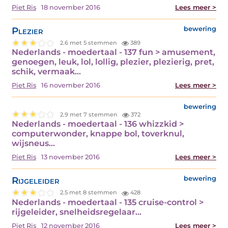
Piet Ris
18 november 2016
Lees meer >
Plezier
bewering
2.6 met 5 stemmen
389
Nederlands - moedertaal - 137 fun > amusement,
genoegen, leuk, lol, lollig, plezier, plezierig, pret,
schik, vermaak…
Piet Ris
16 november 2016
Lees meer >
bewering
2.9 met 7 stemmen
372
Nederlands - moedertaal - 136 whizzkid >
computerwonder, knappe bol, toverknul,
wijsneus…
Piet Ris
13 november 2016
Lees meer >
Rijgeleider
bewering
2.5 met 8 stemmen
428
Nederlands - moedertaal - 135 cruise-control >
rijgeleider, snelheidsregelaar…
Piet Ris
12 november 2016
Lees meer >