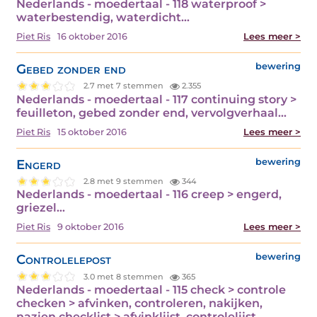
Nederlands - moedertaal - 118 waterproof >
waterbestendig, waterdicht…
Piet Ris
16 oktober 2016
Lees meer >
Gebed zonder end
bewering
2.7 met 7 stemmen
2.355
Nederlands - moedertaal - 117 continuing story >
feuilleton, gebed zonder end, vervolgverhaal…
Piet Ris
15 oktober 2016
Lees meer >
Engerd
bewering
2.8 met 9 stemmen
344
Nederlands - moedertaal - 116 creep > engerd,
griezel…
Piet Ris
9 oktober 2016
Lees meer >
Controlelepost
bewering
3.0 met 8 stemmen
365
Nederlands - moedertaal - 115 check > controle
checken > afvinken, controleren, nakijken,
nazien checklist > afvinklijst, controlelijst