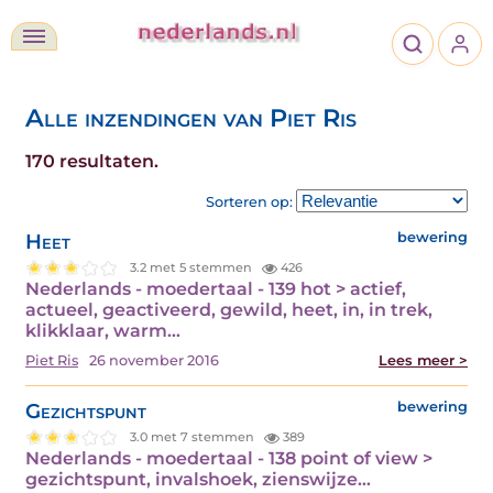
Alle inzendingen van Piet Ris
170 resultaten.
Sorteren op:
Heet
bewering
3.2 met 5 stemmen
426
Nederlands - moedertaal - 139 hot > actief,
actueel, geactiveerd, gewild, heet, in, in trek,
klikklaar, warm…
Piet Ris
26 november 2016
Lees meer >
Gezichtspunt
bewering
3.0 met 7 stemmen
389
Nederlands - moedertaal - 138 point of view >
gezichtspunt, invalshoek, zienswijze…