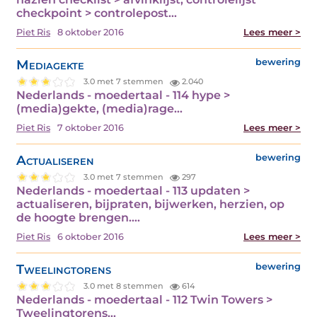
checkpoint > controlepost…
Piet Ris
8 oktober 2016
Lees meer >
Mediagekte
bewering
3.0 met 7 stemmen
2.040
Nederlands - moedertaal - 114 hype >
(media)gekte, (media)rage…
Piet Ris
7 oktober 2016
Lees meer >
Actualiseren
bewering
3.0 met 7 stemmen
297
Nederlands - moedertaal - 113 updaten >
actualiseren, bijpraten, bijwerken, herzien, op
de hoogte brengen.…
Piet Ris
6 oktober 2016
Lees meer >
Tweelingtorens
bewering
3.0 met 8 stemmen
614
Nederlands - moedertaal - 112 Twin Towers >
Tweelingtorens…