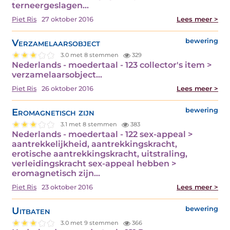
terneergeslagen…
Piet Ris
27 oktober 2016
Lees meer >
Verzamelaarsobject
bewering
3.0 met 8 stemmen
329
Nederlands - moedertaal - 123 collector's item >
verzamelaarsobject…
Piet Ris
26 oktober 2016
Lees meer >
Eromagnetisch zijn
bewering
3.1 met 8 stemmen
383
Nederlands - moedertaal - 122 sex-appeal >
aantrekkelijkheid, aantrekkingskracht,
erotische aantrekkingskracht, uitstraling,
verleidingskracht sex-appeal hebben >
eromagnetisch zijn…
Piet Ris
23 oktober 2016
Lees meer >
Uitbaten
bewering
3.0 met 9 stemmen
366