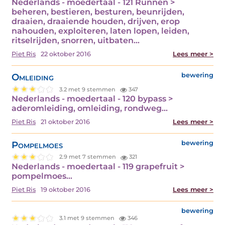
Nederlands - moedertaal - 121 Runnen >
beheren, bestieren, besturen, beunrijden,
draaien, draaiende houden, drijven, erop
nahouden, exploiteren, laten lopen, leiden,
ritselrijden, snorren, uitbaten…
Piet Ris
22 oktober 2016
Lees meer >
Omleiding
bewering
3.2 met 9 stemmen
347
Nederlands - moedertaal - 120 bypass >
aderomleiding, omleiding, rondweg…
Piet Ris
21 oktober 2016
Lees meer >
Pompelmoes
bewering
2.9 met 7 stemmen
321
Nederlands - moedertaal - 119 grapefruit >
pompelmoes…
Piet Ris
19 oktober 2016
Lees meer >
bewering
3.1 met 9 stemmen
346