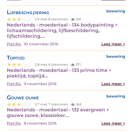
Lijfbeschildering
bewering
2.9 met 8 stemmen
347
Nederlands - moedertaal - 134 bodypainting >
lichaamsschildering, lijfbeschildering,
lijfschildering.…
Piet Ris
10 november 2016
Lees meer >
Toptijd
bewering
2.8 met 6 stemmen
371
Nederlands - moedertaal - 133 prime time >
piektijd, toptijd…
Piet Ris
9 november 2016
Lees meer >
Gouwe ouwe
bewering
2.7 met 7 stemmen
345
Nederlands - moedertaal - 132 evergreen >
gouwe ouwe, klassieker…
Piet Ris
8 november 2016
Lees meer >