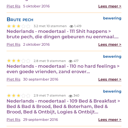
Piet Ris
5 oktober 2016
Lees meer >
Brute pech
bewering
3.2 met 10 stemmen
1.419
Nederlands - moedertaal - 111 Shit happens >
brute pech, die dingen gebeuren nu eenmaal.…
Piet Ris
2 oktober 2016
Lees meer >
bewering
2.8 met 9 stemmen
417
Nederlands - moedertaal - 110 no hard feelings >
even goede vrienden, zand erover…
Piet Ris
30 september 2016
Lees meer >
bewering
2.9 met 7 stemmen
340
Nederlands - moedertaal - 109 Bed & Breakfast >
Bed & Bad & Brood, Bed & Boterham, Bed &
Brood, Bed & Ontbijt, Logies & Ontbijt…
Piet Ris
29 september 2016
Lees meer >