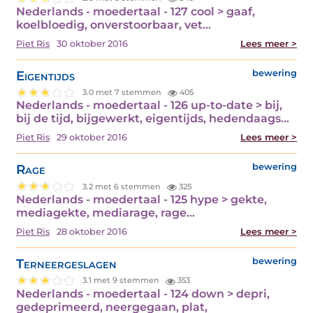
Nederlands - moedertaal - 127 cool > gaaf,
koelbloedig, onverstoorbaar, vet…
Piet Ris
30 oktober 2016
Lees meer >
Eigentijds
bewering
3.0 met 7 stemmen
405
Nederlands - moedertaal - 126 up-to-date > bij,
bij de tijd, bijgewerkt, eigentijds, hedendaags…
Piet Ris
29 oktober 2016
Lees meer >
Rage
bewering
3.2 met 6 stemmen
325
Nederlands - moedertaal - 125 hype > gekte,
mediagekte, mediarage, rage…
Piet Ris
28 oktober 2016
Lees meer >
Terneergeslagen
bewering
3.1 met 9 stemmen
353
Nederlands - moedertaal - 124 down > depri,
gedeprimeerd, neergegaan, plat,