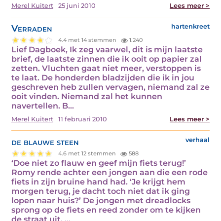
Merel Kuitert
25 juni 2010
Lees meer >
Verraden
hartenkreet
4.4 met 14 stemmen
1.240
Lief Dagboek, Ik zeg vaarwel, dit is mijn laatste
brief, de laatste zinnen die ik ooit op papier zal
zetten. Vluchten gaat niet meer, verstoppen is
te laat. De honderden bladzijden die ik in jou
geschreven heb zullen vervagen, niemand zal ze
ooit vinden. Niemand zal het kunnen
navertellen. B...
Merel Kuitert
11 februari 2010
Lees meer >
de blauwe steen
verhaal
4.6 met 12 stemmen
588
‘Doe niet zo flauw en geef mijn fiets terug!’
Romy rende achter een jongen aan die een rode
fiets in zijn bruine hand had. ‘Je krijgt hem
morgen terug, je dacht toch niet dat ik ging
lopen naar huis?’ De jongen met dreadlocks
sprong op de fiets en reed zonder om te kijken
de straat uit. ...