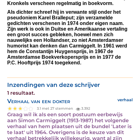
Kronkels verscheen regelmatig in boekvorm.
Als dichter schreef hij in verwante stijl onder het
pseudoniem
Karel Bralleput;
zijn verzamelde
gedichten verschenen in 1974 onder eigen naam.
Zijn werk is ook in Duitse en Amerikaanse vertaling
een groot succes gebleken, hoewel men zich
nauwelijks een Hollandser, zo niet Amsterdamser
humorist kan denken dan Carmiggelt
. In 1961 werd
hem de Constantijn Huygensprijs, in 1967 de
Amsterdamse Boekverkopersprijs en in 1977 de
P.C. Hooftprijs 1974 toegekend.
Inzendingen van deze schrijver
1 resultaat.
Verhaal van een dokter
verhaal
3.1 met 27 stemmen
3.392
Graag wil ik als een soort postuum eerbewijs
aan Simon Carmiggelt (1913-1987) het volgende
verhaal van hem plaatsen uit de bundel 'Later is
te laat' uit 1964. Overigens is de keuze van dit
verhaal betrekkelijk willekeurig, want al zijn