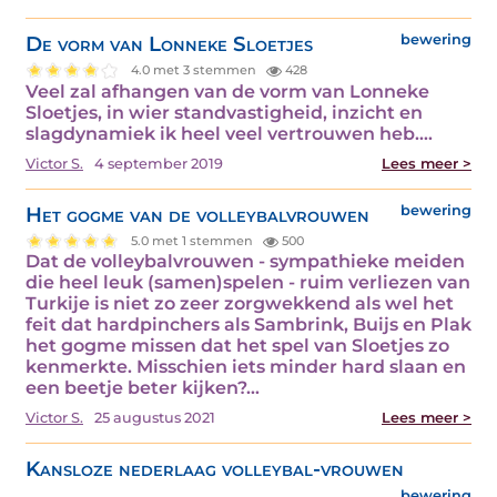
De vorm van Lonneke Sloetjes
bewering
4.0 met 3 stemmen
428
Veel zal afhangen van de vorm van Lonneke
Sloetjes, in wier standvastigheid, inzicht en
slagdynamiek ik heel veel vertrouwen heb.…
Victor S.
4 september 2019
Lees meer >
Het gogme van de volleybalvrouwen
bewering
5.0 met 1 stemmen
500
Dat de volleybalvrouwen - sympathieke meiden
die heel leuk (samen)spelen - ruim verliezen van
Turkije is niet zo zeer zorgwekkend als wel het
feit dat hardpinchers als Sambrink, Buijs en Plak
het gogme missen dat het spel van Sloetjes zo
kenmerkte. Misschien iets minder hard slaan en
een beetje beter kijken?…
Victor S.
25 augustus 2021
Lees meer >
Kansloze nederlaag volleybal-vrouwen
bewering