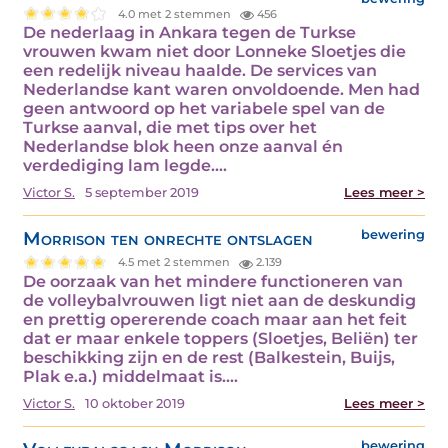
4.0 met 2 stemmen
456
De nederlaag in Ankara tegen de Turkse
vrouwen kwam niet door Lonneke Sloetjes die
een redelijk niveau haalde. De services van
Nederlandse kant waren onvoldoende. Men had
geen antwoord op het variabele spel van de
Turkse aanval, die met tips over het
Nederlandse blok heen onze aanval én
verdediging lam legde.…
Victor S.
5 september 2019
Lees meer >
Morrison ten onrechte ontslagen
bewering
4.5 met 2 stemmen
2.139
De oorzaak van het mindere functioneren van
de volleybalvrouwen ligt niet aan de deskundig
en prettig opererende coach maar aan het feit
dat er maar enkele toppers (Sloetjes, Beliën) ter
beschikking zijn en de rest (Balkestein, Buijs,
Plak e.a.) middelmaat is.…
Victor S.
10 oktober 2019
Lees meer >
bewering