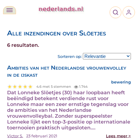
Alle inzendingen over Slöetjes
6 resultaten.
Sorteren op:
Ambities van het Nederlandse vrouwenvolley
in de ijskast
bewering
4.6 met 5 stemmen
1.744
Dat Lonneke Slöetjes (30) haar loopbaan heeft
beëindigd betekent verdiende rust voor
Lonneke maar een zeer ernstige tegenslag voor
de ambities van het Nederlandse
vrouwenvolleybal. Zonder superspeelster
Lonneke lijkt een top-3-positie op internationale
toernooien praktisch uitgesloten.…
Victor S.
23 februari 2021
Lees meer >