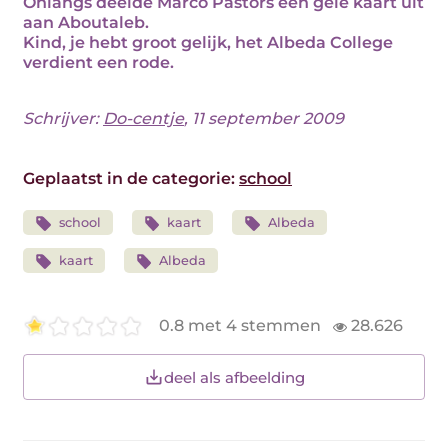
Onlangs deelde Marco Pastors een gele kaart uit
aan Aboutaleb.
Kind, je hebt groot gelijk, het Albeda College
verdient een rode.
Schrijver:
Do-centje
, 11 september 2009
Geplaatst in de categorie:
school
school
kaart
Albeda
kaart
Albeda
0.8 met 4 stemmen
28.626
deel als afbeelding