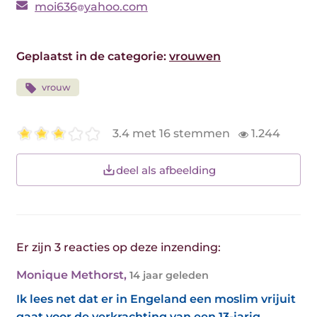
moi636
yahoo.com
Geplaatst in de categorie:
vrouwen
vrouw
3.4 met 16 stemmen
1.244
deel als afbeelding
Er zijn 3 reacties op deze inzending:
Monique Methorst
,
14 jaar geleden
Ik lees net dat er in Engeland een moslim vrijuit
gaat voor de verkrachting van een 13-jarig