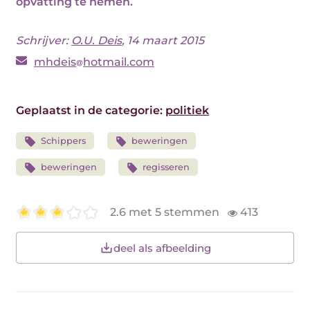
opvatting te nemen.
Schrijver:
O.U. Deis
, 14 maart 2015
mhdeis
hotmail.com
Geplaatst in de categorie:
politiek
Schippers
beweringen
beweringen
regisseren
2.6 met 5 stemmen
413
deel als afbeelding