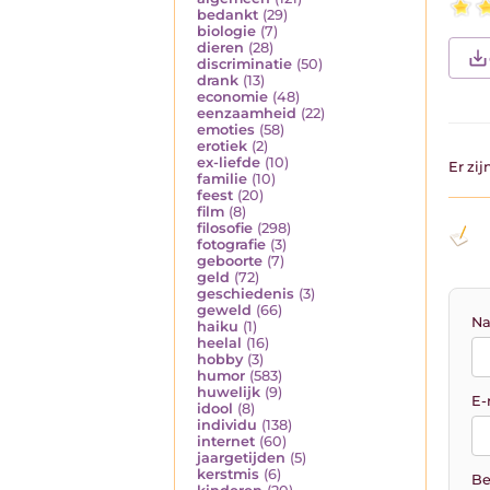
bedankt
(29)
biologie
(7)
dieren
(28)
discriminatie
(50)
drank
(13)
economie
(48)
eenzaamheid
(22)
emoties
(58)
erotiek
(2)
ex-liefde
(10)
Er zi
familie
(10)
feest
(20)
film
(8)
filosofie
(298)
fotografie
(3)
geboorte
(7)
geld
(72)
geschiedenis
(3)
geweld
(66)
Na
haiku
(1)
heelal
(16)
hobby
(3)
humor
(583)
huwelijk
(9)
E-
idool
(8)
individu
(138)
internet
(60)
jaargetijden
(5)
kerstmis
(6)
Be