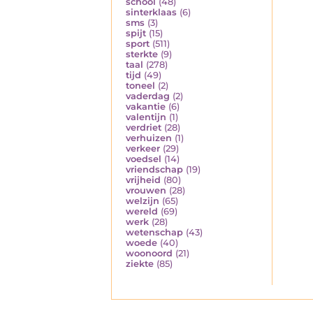
school
(48)
sinterklaas
(6)
sms
(3)
spijt
(15)
sport
(511)
sterkte
(9)
taal
(278)
tijd
(49)
toneel
(2)
vaderdag
(2)
vakantie
(6)
valentijn
(1)
verdriet
(28)
verhuizen
(1)
verkeer
(29)
voedsel
(14)
vriendschap
(19)
vrijheid
(80)
vrouwen
(28)
welzijn
(65)
wereld
(69)
werk
(28)
wetenschap
(43)
woede
(40)
woonoord
(21)
ziekte
(85)