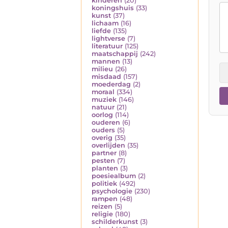
kinderen
(20)
koningshuis
(33)
kunst
(37)
lichaam
(16)
liefde
(135)
lightverse
(7)
literatuur
(125)
maatschappij
(242)
mannen
(13)
milieu
(26)
misdaad
(157)
moederdag
(2)
moraal
(334)
muziek
(146)
natuur
(21)
oorlog
(114)
ouderen
(6)
ouders
(5)
overig
(35)
overlijden
(35)
partner
(8)
pesten
(7)
planten
(3)
poesiealbum
(2)
politiek
(492)
psychologie
(230)
rampen
(48)
reizen
(5)
religie
(180)
schilderkunst
(3)