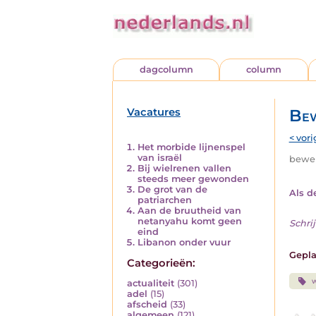
dagcolumn
column
Vacatures
Bew
< vori
Het morbide lijnenspel
van israël
beweri
Bij wielrenen vallen
steeds meer gewonden
De grot van de
Als d
patriarchen
Aan de bruutheid van
netanyahu komt geen
Schrij
eind
Libanon onder vuur
Gepla
Categorieën:
actualiteit
(301)
adel
(15)
afscheid
(33)
algemeen
(121)