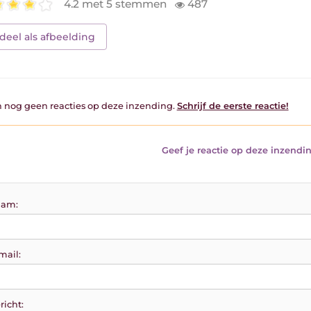
4.2 met 5 stemmen
487
deel als afbeelding
jn nog geen reacties op deze inzending.
Schrijf de eerste reactie!
Geef je reactie op deze inzendin
am:
mail:
richt: