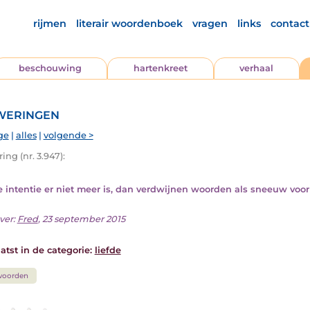
rijmen
literair woordenboek
vragen
links
contact
beschouwing
hartenkreet
verhaal
eringen
ge
|
alles
|
volgende >
ng (nr. 3.947):
e intentie er niet meer is, dan verdwijnen woorden als sneeuw voor 
ver:
Fred
, 23 september 2015
atst in de categorie:
liefde
woorden