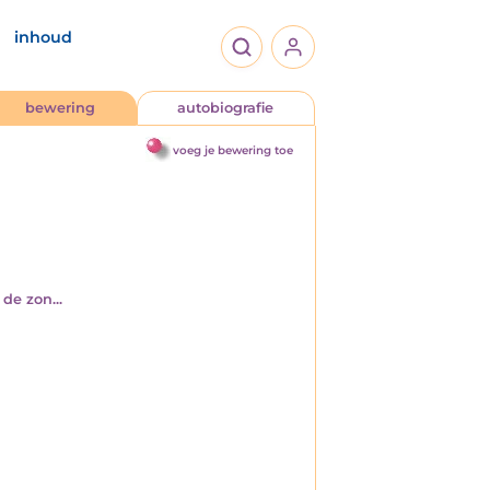
inhoud
bewering
autobiografie
voeg je bewering toe
de zon...