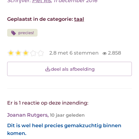
Schrijver:
Piet Ris
, 11 december 2016
Geplaatst in de categorie:
taal
precies!
2.8 met 6 stemmen
2.858
deel als afbeelding
Er is 1 reactie op deze inzending:
Joanan Rutgers
,
10 jaar geleden
Dit is wel heel precies gemakzuchtig binnen
komen.