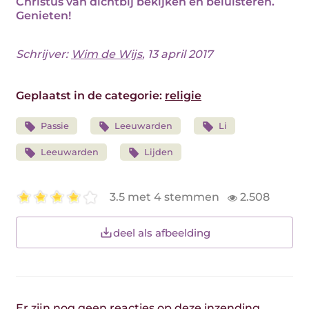
Christus van dichtbij bekijken en beluisteren.
Genieten!
Schrijver:
Wim de Wijs
, 13 april 2017
Geplaatst in de categorie:
religie
Passie
Leeuwarden
Li
Leeuwarden
Lijden
3.5 met 4 stemmen
2.508
deel als afbeelding
Er zijn nog geen reacties op deze inzending.