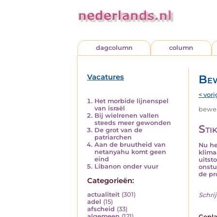
dagcolumn
column
Vacatures
Bew
< vori
Het morbide lijnenspel
van israël
beweri
Bij wielrenen vallen
steeds meer gewonden
Sti
De grot van de
patriarchen
Aan de bruutheid van
Nu he
netanyahu komt geen
klima
eind
uitst
Libanon onder vuur
onstu
de pro
Categorieën:
actualiteit
(301)
Schrij
adel
(15)
afscheid
(33)
algemeen
(121)
Gepla