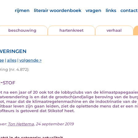
rijmen
literair woordenboek
vragen
links
contact
beschouwing
hartenkreet
verhaal
eringen
ge
|
alles
|
volgende >
ng (nr. 4.872):
k-stof
t na een jaar of 20 ook tot de lobbyclubs van de klimaatpapegaaie
atverandering is en dat de grootsch(and)alige beroving van de bur
oot, maar dat de klimaatregelenmachine en de indoctrinatie van de
itbaar leven zijn gaan leiden, ziet de oplettende mens dat er een 
fiteurs is getoverd dat Stikstof heet.
ver:
Ton Hettema
, 24 september 2019
atst in de categorie:
actualiteit