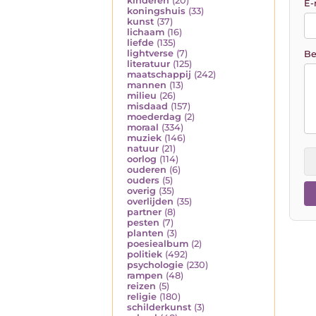
kinderen
(20)
E-
koningshuis
(33)
kunst
(37)
lichaam
(16)
liefde
(135)
lightverse
(7)
Be
literatuur
(125)
maatschappij
(242)
mannen
(13)
milieu
(26)
misdaad
(157)
moederdag
(2)
moraal
(334)
muziek
(146)
natuur
(21)
oorlog
(114)
ouderen
(6)
ouders
(5)
overig
(35)
overlijden
(35)
partner
(8)
pesten
(7)
planten
(3)
poesiealbum
(2)
politiek
(492)
psychologie
(230)
rampen
(48)
reizen
(5)
religie
(180)
schilderkunst
(3)