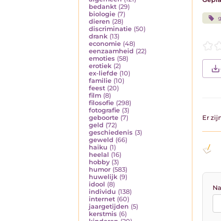
bedankt
(29)
biologie
(7)
g
dieren
(28)
discriminatie
(50)
drank
(13)
economie
(48)
eenzaamheid
(22)
emoties
(58)
erotiek
(2)
ex-liefde
(10)
familie
(10)
feest
(20)
film
(8)
filosofie
(298)
fotografie
(3)
geboorte
(7)
Er zi
geld
(72)
geschiedenis
(3)
geweld
(66)
haiku
(1)
heelal
(16)
hobby
(3)
humor
(583)
huwelijk
(9)
idool
(8)
Na
individu
(138)
internet
(60)
jaargetijden
(5)
kerstmis
(6)