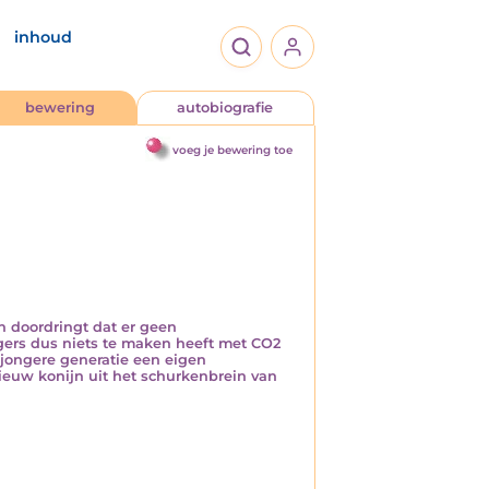
inhoud
bewering
autobiografie
voeg je bewering toe
n doordringt dat er geen
gers dus niets te maken heeft met CO2
 jongere generatie een eigen
nieuw konijn uit het schurkenbrein van