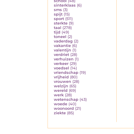
school
(48)
sinterklaas
(6)
sms
(3)
spijt
(15)
sport
(511)
sterkte
(9)
taal
(278)
tijd
(49)
toneel
(2)
vaderdag
(2)
vakantie
(6)
valentijn
(1)
verdriet
(28)
verhuizen
(1)
verkeer
(29)
voedsel
(14)
vriendschap
(19)
vrijheid
(80)
vrouwen
(28)
welzijn
(65)
wereld
(69)
werk
(28)
wetenschap
(43)
woede
(40)
woonoord
(21)
ziekte
(85)