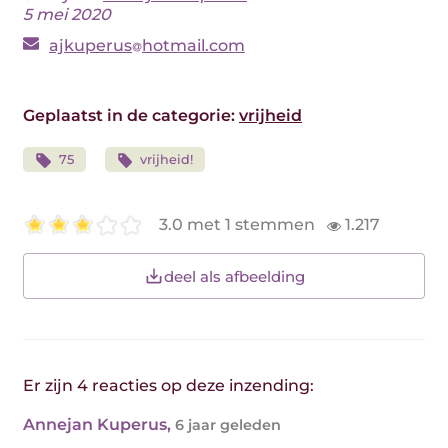
5 mei 2020
ajkuperus
hotmail.com
Geplaatst in de categorie:
vrijheid
75
vrijheid!
3.0 met 1 stemmen
1.217
deel als afbeelding
Er zijn 4 reacties op deze inzending:
Annejan Kuperus
,
6 jaar geleden