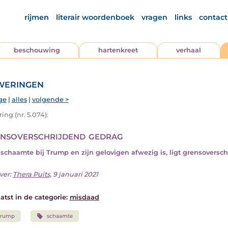
rijmen
literair woordenboek
vragen
links
contact
beschouwing
hartenkreet
verhaal
eringen
ge
|
alles
|
volgende >
ng (nr. 5.074):
nsoverschrijdend gedrag
schaamte bij Trump en zijn gelovigen afwezig is, ligt grensoversc
ver:
Thera Puits
, 9 januari 2021
atst in de categorie:
misdaad
Trump
schaamte