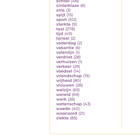
school
(48)
sinterklaas
(6)
sms
(3)
spijt
(15)
sport
(512)
sterkte
(9)
taal
(278)
tijd
(49)
toneel
(2)
vaderdag
(2)
vakantie
(6)
valentijn
(1)
verdriet
(28)
verhuizen
(1)
verkeer
(29)
voedsel
(14)
vriendschap
(19)
vrijheid
(80)
vrouwen
(28)
welzijn
(65)
wereld
(69)
werk
(28)
wetenschap
(43)
woede
(40)
woonoord
(21)
ziekte
(85)