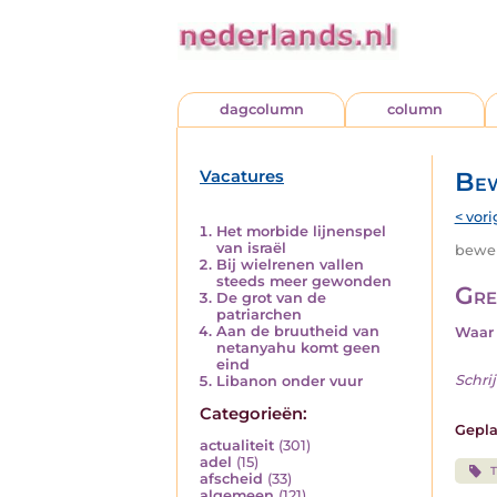
dagcolumn
column
Vacatures
Bew
< vori
Het morbide lijnenspel
van israël
beweri
Bij wielrenen vallen
steeds meer gewonden
Gre
De grot van de
patriarchen
Aan de bruutheid van
Waar 
netanyahu komt geen
eind
Schrij
Libanon onder vuur
Categorieën:
Gepla
actualiteit
(301)
adel
(15)
afscheid
(33)
algemeen
(121)