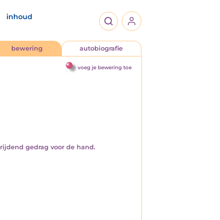
inhoud
bewering
autobiografie
voeg je bewering toe
hrijdend gedrag voor de hand.