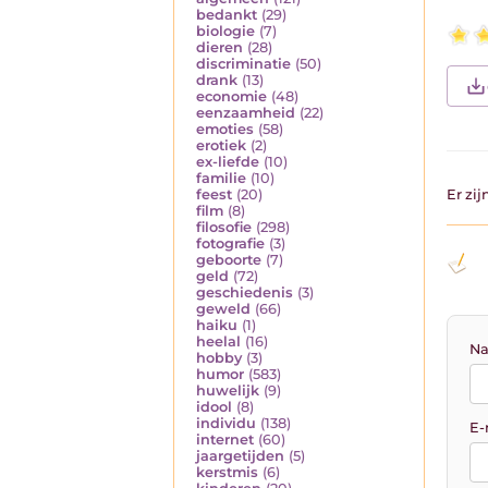
bedankt
(29)
biologie
(7)
dieren
(28)
discriminatie
(50)
drank
(13)
economie
(48)
eenzaamheid
(22)
emoties
(58)
erotiek
(2)
ex-liefde
(10)
familie
(10)
feest
(20)
Er zi
film
(8)
filosofie
(298)
fotografie
(3)
geboorte
(7)
geld
(72)
geschiedenis
(3)
geweld
(66)
haiku
(1)
heelal
(16)
Na
hobby
(3)
humor
(583)
huwelijk
(9)
idool
(8)
individu
(138)
E-
internet
(60)
jaargetijden
(5)
kerstmis
(6)