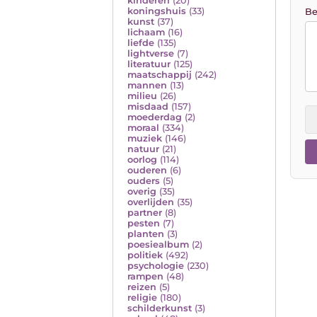
kinderen
(20)
koningshuis
(33)
Be
kunst
(37)
lichaam
(16)
liefde
(135)
lightverse
(7)
literatuur
(125)
maatschappij
(242)
mannen
(13)
milieu
(26)
misdaad
(157)
moederdag
(2)
moraal
(334)
muziek
(146)
natuur
(21)
oorlog
(114)
ouderen
(6)
ouders
(5)
overig
(35)
overlijden
(35)
partner
(8)
pesten
(7)
planten
(3)
poesiealbum
(2)
politiek
(492)
psychologie
(230)
rampen
(48)
reizen
(5)
religie
(180)
schilderkunst
(3)