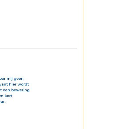
oor mij geen
 want hier wordt
dat een bewering
en kort
ur.