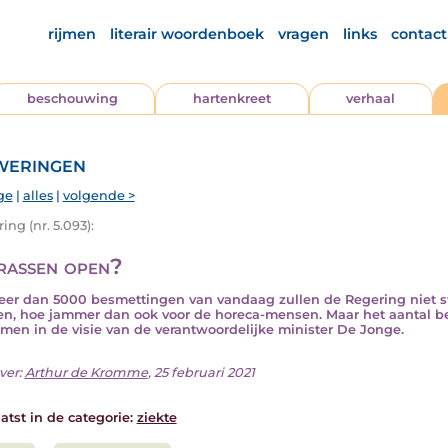
rijmen
literair woordenboek
vragen
links
contact
beschouwing
hartenkreet
verhaal
eringen
ge
|
alles
|
volgende >
ng (nr. 5.093):
rassen open?
er dan 5000 besmettingen van vandaag zullen de Regering niet st
n, hoe jammer dan ook voor de horeca-mensen. Maar het aantal b
men in de visie van de verantwoordelijke minister De Jonge.
ver:
Arthur de Kromme
, 25 februari 2021
atst in de categorie:
ziekte