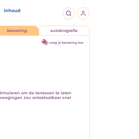
inhoud
bewering
autobiografie
voeg je bewering toe
imuleren om de terrassen te laten
ewegingen zou ontoelaatbaar snel