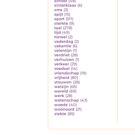
school
(48)
sinterklaas
(6)
sms
(3)
spijt
(15)
sport
(511)
sterkte
(9)
taal
(278)
tijd
(49)
toneel
(2)
vaderdag
(2)
vakantie
(6)
valentijn
(1)
verdriet
(28)
verhuizen
(1)
verkeer
(29)
voedsel
(14)
vriendschap
(19)
vrijheid
(80)
vrouwen
(28)
welzijn
(65)
wereld
(69)
werk
(28)
wetenschap
(43)
woede
(40)
woonoord
(21)
ziekte
(85)