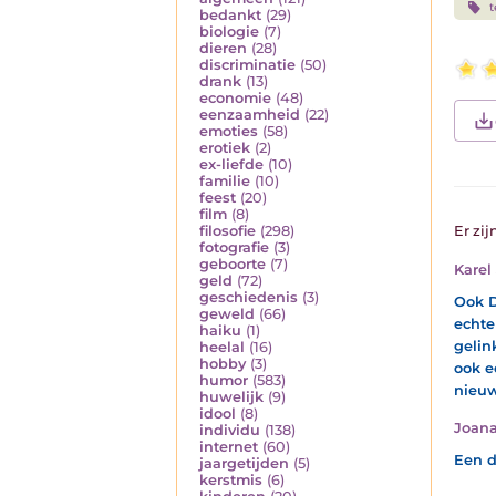
t
bedankt
(29)
biologie
(7)
dieren
(28)
discriminatie
(50)
drank
(13)
economie
(48)
eenzaamheid
(22)
emoties
(58)
erotiek
(2)
ex-liefde
(10)
familie
(10)
feest
(20)
film
(8)
filosofie
(298)
Er zij
fotografie
(3)
geboorte
(7)
Karel
geld
(72)
geschiedenis
(3)
Ook D
geweld
(66)
echte
haiku
(1)
gelin
heelal
(16)
hobby
(3)
ook e
humor
(583)
nieuw
huwelijk
(9)
idool
(8)
Joana
individu
(138)
internet
(60)
Een d
jaargetijden
(5)
kerstmis
(6)