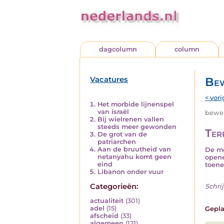
dagcolumn
column
Vacatures
Bew
< vori
Het morbide lijnenspel
van israël
beweri
Bij wielrenen vallen
steeds meer gewonden
Ter
De grot van de
patriarchen
Aan de bruutheid van
De me
netanyahu komt geen
opene
eind
toene
Libanon onder vuur
Categorieën:
Schrij
actualiteit
(301)
adel
(15)
Gepla
afscheid
(33)
algemeen
(121)