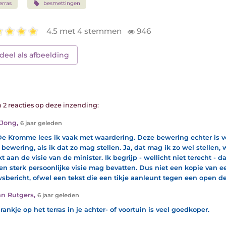
erras
besmettingen
4.5 met 4 stemmen
946
deel als afbeelding
n 2 reacties op deze inzending:
 Jong
,
6 jaar geleden
e Kromme lees ik vaak met waardering. Deze bewering echter is v
 bewering, als ik dat zo mag stellen. Ja, dat mag ik zo wel stellen,
kt aan de visie van de minister. Ik begrijp - wellicht niet terecht - 
en sterk persoonlijke visie mag bevatten. Dus niet een kopie van e
sbericht, ofwel een tekst die een tikje aanleunt tegen een open de
n Rutgers
,
6 jaar geleden
rankje op het terras in je achter- of voortuin is veel goedkoper.