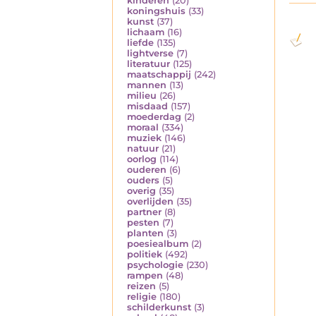
kinderen
(20)
koningshuis
(33)
kunst
(37)
lichaam
(16)
liefde
(135)
lightverse
(7)
literatuur
(125)
maatschappij
(242)
mannen
(13)
milieu
(26)
misdaad
(157)
moederdag
(2)
moraal
(334)
muziek
(146)
natuur
(21)
oorlog
(114)
ouderen
(6)
ouders
(5)
overig
(35)
overlijden
(35)
partner
(8)
pesten
(7)
planten
(3)
poesiealbum
(2)
politiek
(492)
psychologie
(230)
rampen
(48)
reizen
(5)
religie
(180)
schilderkunst
(3)