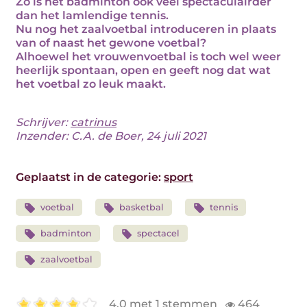
Zo is het badminton ook veel spectaculairder
dan het lamlendige tennis.
Nu nog het zaalvoetbal introduceren in plaats
van of naast het gewone voetbal?
Alhoewel het vrouwenvoetbal is toch wel weer
heerlijk spontaan, open en geeft nog dat wat
het voetbal zo leuk maakt.
Schrijver:
catrinus
Inzender: C.A. de Boer, 24 juli 2021
Geplaatst in de categorie:
sport
voetbal
basketbal
tennis
badminton
spectacel
zaalvoetbal
4.0 met 1 stemmen
464