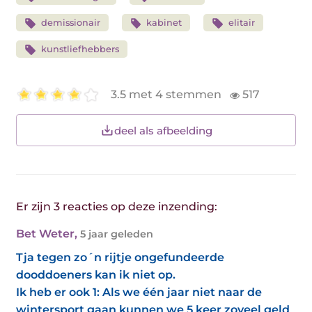
demissionair
kabinet
elitair
kunstliefhebbers
3.5 met 4 stemmen
517
deel als afbeelding
Er zijn 3 reacties op deze inzending:
Bet Weter
,
5 jaar geleden
Tja tegen zo´n rijtje ongefundeerde
dooddoeners kan ik niet op.
Ik heb er ook 1: Als we één jaar niet naar de
wintersport gaan kunnen we 5 keer zoveel geld