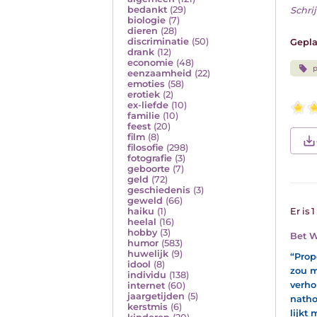
bedankt
(29)
Schrij
biologie
(7)
dieren
(28)
discriminatie
(50)
Gepla
drank
(12)
economie
(48)
p
eenzaamheid
(22)
emoties
(58)
erotiek
(2)
ex-liefde
(10)
familie
(10)
feest
(20)
film
(8)
filosofie
(298)
fotografie
(3)
geboorte
(7)
geld
(72)
geschiedenis
(3)
geweld
(66)
haiku
(1)
Er is 
heelal
(16)
hobby
(3)
Bet W
humor
(583)
huwelijk
(9)
“Prop
idool
(8)
zou m
individu
(138)
verho
internet
(60)
jaargetijden
(5)
natho
kerstmis
(6)
lijkt