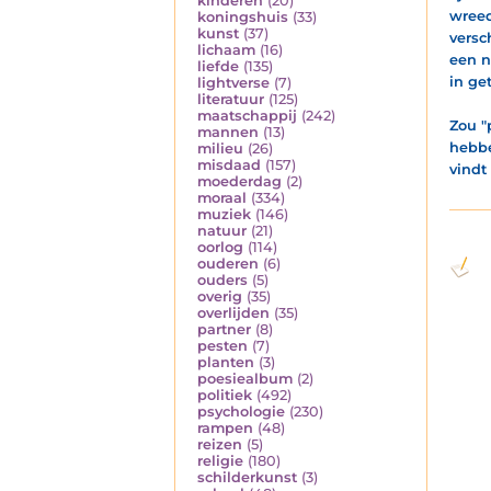
kinderen
(20)
wreed
koningshuis
(33)
kunst
(37)
versc
lichaam
(16)
een n
liefde
(135)
in get
lightverse
(7)
literatuur
(125)
maatschappij
(242)
Zou "
mannen
(13)
hebbe
milieu
(26)
misdaad
(157)
vindt
moederdag
(2)
moraal
(334)
muziek
(146)
natuur
(21)
oorlog
(114)
ouderen
(6)
ouders
(5)
overig
(35)
overlijden
(35)
partner
(8)
pesten
(7)
planten
(3)
poesiealbum
(2)
politiek
(492)
psychologie
(230)
rampen
(48)
reizen
(5)
religie
(180)
schilderkunst
(3)