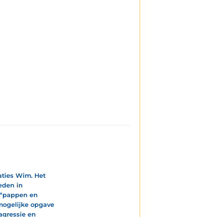
uaties Wim. Het
eden in
n “pappen en
mogelijke opgave
agressie en