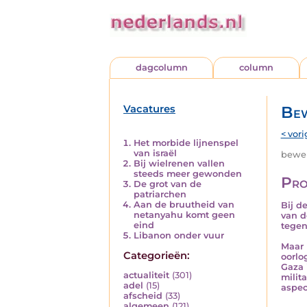
dagcolumn
column
Vacatures
Bew
< vori
Het morbide lijnenspel
van israël
beweri
Bij wielrenen vallen
steeds meer gewonden
Pro
De grot van de
patriarchen
Aan de bruutheid van
Bij d
netanyahu komt geen
van d
eind
tegen
Libanon onder vuur
Maar 
Categorieën:
oorlo
Gaza 
actualiteit
(301)
milit
adel
(15)
aspec
afscheid
(33)
algemeen
(121)