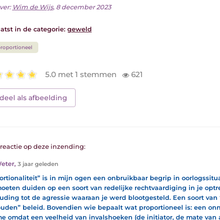
ver:
Wim de Wijs
, 8 december 2023
atst in de categorie:
geweld
roportioneel
5.0 met 1 stemmen
621
deel als afbeelding
1 reactie op deze inzending:
eter
,
3 jaar geleden
ortionaliteit” is in mijn ogen een onbruikbaar begrip in oorlogssit
oeten duiden op een soort van redelijke rechtvaardiging in je optr
uding tot de agressie waaraan je werd blootgesteld. Een soort va
uden” beleid. Bovendien wie bepaalt wat proportioneel is: een on
 me omdat een veelheid van invalshoeken (de initiator, de mate van 