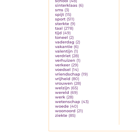
school
(48)
sinterklaas
(6)
sms
(3)
spijt
(15)
sport
(511)
sterkte
(9)
taal
(278)
tijd
(49)
toneel
(2)
vaderdag
(2)
vakantie
(6)
valentijn
(1)
verdriet
(28)
verhuizen
(1)
verkeer
(29)
voedsel
(14)
vriendschap
(19)
vrijheid
(80)
vrouwen
(28)
welzijn
(65)
wereld
(69)
werk
(28)
wetenschap
(43)
woede
(40)
woonoord
(21)
ziekte
(85)