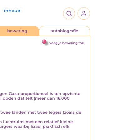
inhoud
bewering
autobiografie
voeg je bewering toe
gen Gaza proportioneel is ten opzichte
l doden dat telt (meer dan 16.000
n twee landen met twee legers (zoals de
 luchtruim: met een relatief kleine
gers waarbij Israël praktisch elk