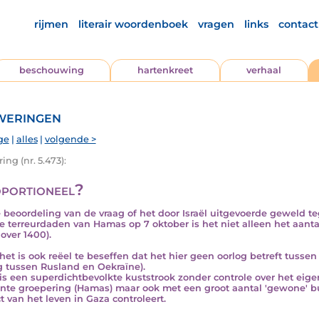
rijmen
literair woordenboek
vragen
links
contact
beschouwing
hartenkreet
verhaal
eringen
ge
|
alles
|
volgende >
ng (nr. 5.473):
portioneel?
e beoordeling van de vraag of het door Israël uitgevoerde geweld te
e terreurdaden van Hamas op 7 oktober is het niet alleen het aanta
over 1400).
het is ook reëel te beseffen dat het hier geen oorlog betreft tusse
g tussen Rusland en Oekraïne).
is een superdichtbevolkte kuststrook zonder controle over het eigen
ante groepering (Hamas) maar ook met een groot aantal 'gewone' bur
t van het leven in Gaza controleert.