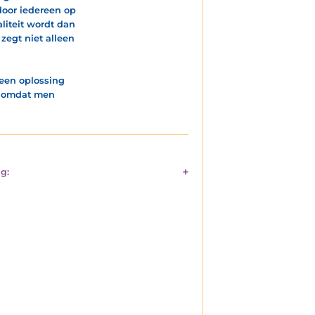
door iedereen op
liteit wordt dan
zegt niet alleen
 een oplossing
gd omdat men
g: