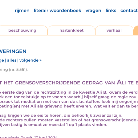
rijmen
literair woordenboek
vragen
links
contact
beschouwing
hartenkreet
verhaal
eringen
ge
|
alles
|
volgende >
ng (nr. 5.561):
t het grensoverschrijdende gedrag van Ali te 
 eerste dag van de rechtszitting in de kwestie Ali B. kwam de verdac
eek een toneelstukje op te voeren waarbij hijzelf graag de regie zou
verzoek tot mediation met een van de slachtoffers leek mij ongerij
eting(en) met Ali als grievend heeft ervaren. Wat valt er dan te b
ag krijgen we de eis te horen, die behoorlijk zwaar zal zijn.
de rechters zullen moeten vaststellen of het grensoverschrijdende
ijven lastig is omdat ze meestal 1 op 1 plaats vinden.
ver:
Marja Raadt
, 13 juni 2024