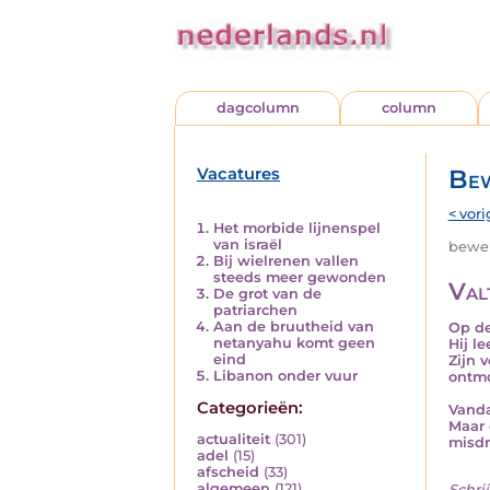
dagcolumn
column
Vacatures
Bew
< vori
Het morbide lijnenspel
van israël
beweri
Bij wielrenen vallen
steeds meer gewonden
Val
De grot van de
patriarchen
Aan de bruutheid van
Op de
netanyahu komt geen
Hij l
eind
Zijn 
Libanon onder vuur
ontmo
Categorieën:
Vanda
Maar 
actualiteit
(301)
misdr
adel
(15)
afscheid
(33)
algemeen
(121)
Schrij