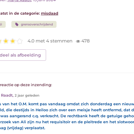
atst in de categorie:
misdaad
li
grensoverschrijdend
4.0 met 4 stemmen
478
deel als afbeelding
1 reactie op deze inzending:
 Raadt
,
2 jaar geleden
s van het O.M. komt pas vandaag omdat zich donderdag een nieuw
d, die destijds in Heiloo zich over een meisje heeft ontfermd, dat 
. was aangerand c.q. verkracht. De rechtbank heeft de getuige geho
rzoek van Ali zijn nu het requisitoir en de pleitrede en het slotwoo
ag (vrijdag) verplaatst.