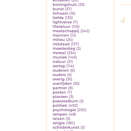
kinderen
(20)
koningshuis
(33)
kunst
(37)
lichaam
(16)
liefde
(135)
lightverse
(7)
literatuur
(125)
maatschappij
(242)
mannen
(13)
milieu
(26)
misdaad
(157)
moederdag
(2)
moraal
(334)
muziek
(146)
natuur
(21)
oorlog
(114)
ouderen
(6)
ouders
(5)
overig
(35)
overlijden
(35)
partner
(8)
pesten
(7)
planten
(3)
poesiealbum
(2)
politiek
(492)
psychologie
(230)
rampen
(48)
reizen
(5)
religie
(180)
schilderkunst
(3)