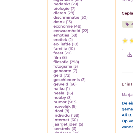
bedankt
(29)
biologie
(7)
dieren
(28)
Gepla
discriminatie
(50)
drank
(13)
A
economie
(48)
eenzaamheid
(22)
emoties
(58)
erotiek
(2)
ex-liefde
(10)
familie
(10)
feest
(20)
film
(8)
filosofie
(298)
fotografie
(3)
geboorte
(7)
geld
(72)
geschiedenis
(3)
geweld
(66)
Er is 
haiku
(1)
heelal
(16)
Marja
hobby
(3)
humor
(583)
De ei
huwelijk
(9)
gemel
idool
(8)
Ali B
individu
(138)
internet
(60)
Op ve
jaargetijden
(5)
vanda
kerstmis
(6)