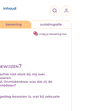
inhoud
bewering
autobiografie
voeg je bewering toe
bewijzen?
hte niet sterk bij mij over.
 voeren.
md. Onmiskenbaar was dat zij de
emiddelen?
 gedrag bewezen is, wat bij seksuele