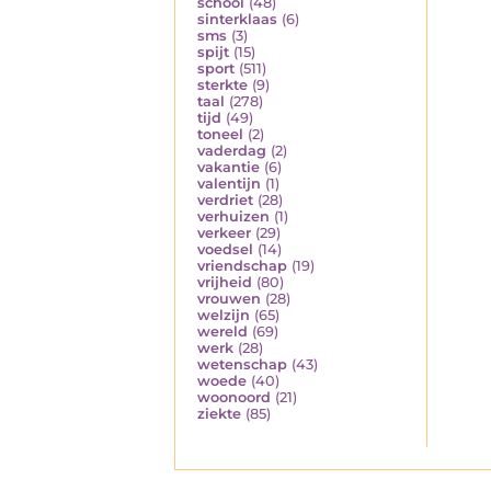
school
(48)
sinterklaas
(6)
sms
(3)
spijt
(15)
sport
(511)
sterkte
(9)
taal
(278)
tijd
(49)
toneel
(2)
vaderdag
(2)
vakantie
(6)
valentijn
(1)
verdriet
(28)
verhuizen
(1)
verkeer
(29)
voedsel
(14)
vriendschap
(19)
vrijheid
(80)
vrouwen
(28)
welzijn
(65)
wereld
(69)
werk
(28)
wetenschap
(43)
woede
(40)
woonoord
(21)
ziekte
(85)