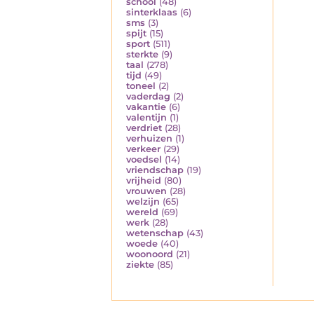
school
(48)
sinterklaas
(6)
sms
(3)
spijt
(15)
sport
(511)
sterkte
(9)
taal
(278)
tijd
(49)
toneel
(2)
vaderdag
(2)
vakantie
(6)
valentijn
(1)
verdriet
(28)
verhuizen
(1)
verkeer
(29)
voedsel
(14)
vriendschap
(19)
vrijheid
(80)
vrouwen
(28)
welzijn
(65)
wereld
(69)
werk
(28)
wetenschap
(43)
woede
(40)
woonoord
(21)
ziekte
(85)