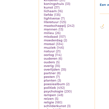
kinderen
(20)
koningshuis
(33)
Een w
kunst
(37)
lichaam
(16)
liefde
(135)
lightverse
(7)
literatuur
(125)
maatschappij
(242)
mannen
(13)
milieu
(26)
misdaad
(157)
moederdag
(2)
moraal
(334)
muziek
(146)
natuur
(21)
oorlog
(114)
ouderen
(6)
ouders
(5)
overig
(35)
overlijden
(35)
partner
(8)
pesten
(7)
planten
(3)
poesiealbum
(2)
politiek
(492)
psychologie
(230)
rampen
(48)
reizen
(5)
religie
(180)
schilderkunst
(3)