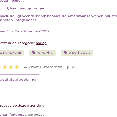
oeten roepen.
l tijd, heel veel tijd vergen.
onclusie ligt voor de hand: behalve de Amerikaanse wapenindustri
choten. Integendeel.
ver:
O.U. Deis
, 19 januari 2025
atst in de categorie:
oorlog
taakt-het-vuren
verwerking
wapenindustrie
4.5 met 6 stemmen
551
deel als afbeelding
1 reactie op deze inzending:
oanan Rutgers
,
2 jaar geleden