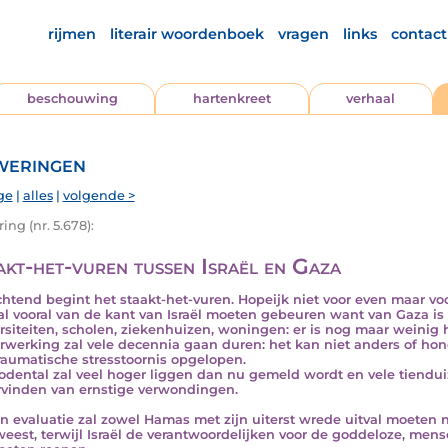
rijmen
literair woordenboek
vragen
links
contact
beschouwing
hartenkreet
verhaal
eringen
ge
|
alles
|
volgende >
ng (nr. 5.678):
akt-het-vuren tussen Israël en Gaza
htend begint het staakt-het-vuren. Hopeijk niet voor even maar voor
al vooral van de kant van Israël moeten gebeuren want van Gaza is 
rsiteiten, scholen, ziekenhuizen, woningen: er is nog maar weinig h
rwerking zal vele decennia gaan duren: het kan niet anders of 
raumatische stresstoornis opgelopen.
odental zal veel hoger liggen dan nu gemeld wordt en vele tiendui
vinden van ernstige verwondingen.
en evaluatie zal zowel Hamas met zijn uiterst wrede uitval moeten
weest, terwijl Israël de verantwoordelijken voor de goddeloze, men