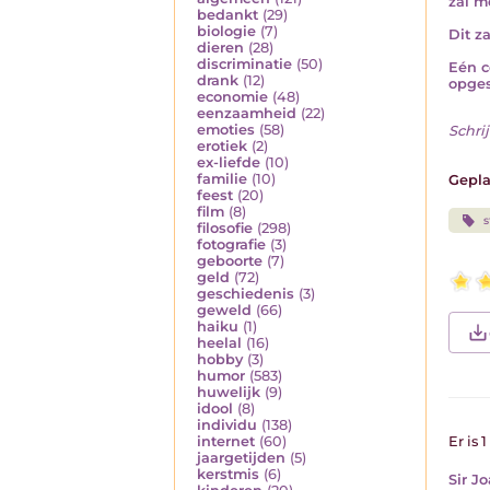
zal m
bedankt
(29)
biologie
(7)
Dit za
dieren
(28)
discriminatie
(50)
Eén c
drank
(12)
opges
economie
(48)
eenzaamheid
(22)
emoties
(58)
Schrij
erotiek
(2)
ex-liefde
(10)
familie
(10)
Gepla
feest
(20)
film
(8)
s
filosofie
(298)
fotografie
(3)
geboorte
(7)
geld
(72)
geschiedenis
(3)
geweld
(66)
haiku
(1)
heelal
(16)
hobby
(3)
humor
(583)
huwelijk
(9)
idool
(8)
individu
(138)
internet
(60)
Er is 
jaargetijden
(5)
kerstmis
(6)
Sir J