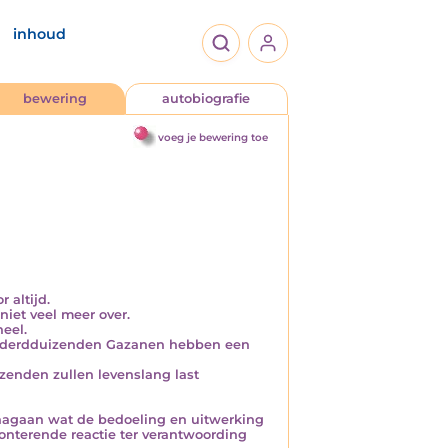
inhoud
bewering
autobiografie
voeg je bewering toe
 altijd.
niet veel meer over.
eel.
honderdduizenden Gazanen hebben een
zenden zullen levenslang last
 nagaan wat de bedoeling en uitwerking
sonterende reactie ter verantwoording