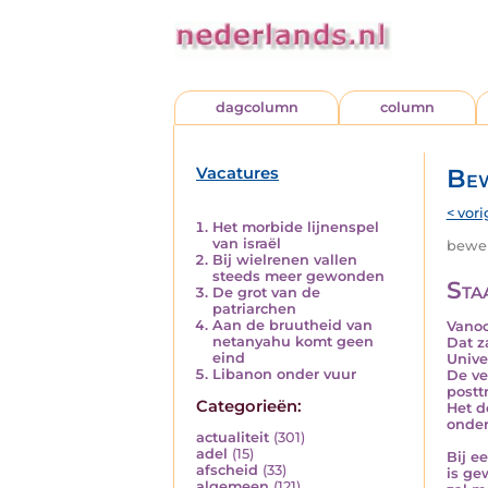
dagcolumn
column
Vacatures
Bew
< vori
Het morbide lijnenspel
van israël
beweri
Bij wielrenen vallen
steeds meer gewonden
Sta
De grot van de
patriarchen
Aan de bruutheid van
Vanoc
netanyahu komt geen
Dat z
eind
Unive
Libanon onder vuur
De ve
postt
Categorieën:
Het d
onder
actualiteit
(301)
adel
(15)
Bij e
afscheid
(33)
is ge
algemeen
(121)