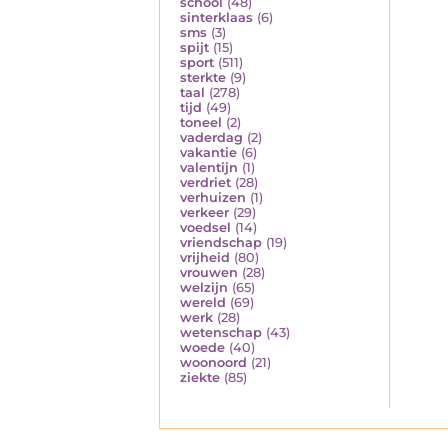
school
(48)
sinterklaas
(6)
sms
(3)
spijt
(15)
sport
(511)
sterkte
(9)
taal
(278)
tijd
(49)
toneel
(2)
vaderdag
(2)
vakantie
(6)
valentijn
(1)
verdriet
(28)
verhuizen
(1)
verkeer
(29)
voedsel
(14)
vriendschap
(19)
vrijheid
(80)
vrouwen
(28)
welzijn
(65)
wereld
(69)
werk
(28)
wetenschap
(43)
woede
(40)
woonoord
(21)
ziekte
(85)