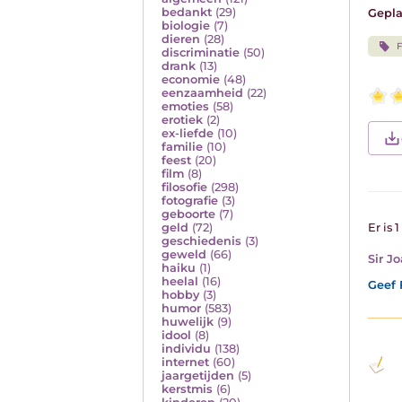
bedankt
(29)
Gepla
biologie
(7)
dieren
(28)
F
discriminatie
(50)
drank
(13)
economie
(48)
eenzaamheid
(22)
emoties
(58)
erotiek
(2)
ex-liefde
(10)
familie
(10)
feest
(20)
film
(8)
filosofie
(298)
fotografie
(3)
geboorte
(7)
geld
(72)
Er is 
geschiedenis
(3)
geweld
(66)
Sir J
haiku
(1)
heelal
(16)
Geef 
hobby
(3)
humor
(583)
huwelijk
(9)
idool
(8)
individu
(138)
internet
(60)
jaargetijden
(5)
kerstmis
(6)