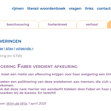
rijmen
literair woordenboek
vragen
links
contact
beschouwing
hartenkreet
verhaal
eringen
ge
|
alles
|
volgende >
ng (nr. 5.721):
gering Faber verdient afkeuring
 moet een motie van afkeuring krijgen voor haar weigering een lint 
eten een politisering van deze eretekenen aan mensen, die zich v
orkomen.
nk dat deze nare manier van aandacht trekken door Faber en haar 
itwerken bij de kiezers. En terecht!
ver:
Wim de Wijs
, 1 april 2025