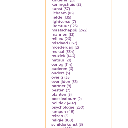
kinderen
(20)
koningshuis
(33)
kunst
(37)
lichaam
(16)
liefde
(135)
lightverse
(7)
literatuur
(125)
maatschappij
(242)
mannen
(13)
milieu
(26)
misdaad
(157)
moederdag
(2)
moraal
(334)
muziek
(146)
natuur
(21)
oorlog
(114)
ouderen
(6)
ouders
(5)
overig
(35)
overlijden
(35)
partner
(8)
pesten
(7)
planten
(3)
poesiealbum
(2)
politiek
(492)
psychologie
(230)
rampen
(48)
reizen
(5)
religie
(180)
schilderkunst
(3)