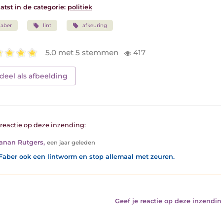
atst in de categorie:
politiek
aber
lint
afkeuring
5.0 met 5 stemmen
417
deel als afbeelding
1 reactie op deze inzending:
oanan Rutgers
,
een jaar geleden
Faber ook een lintworm en stop allemaal met zeuren.
Geef je reactie op deze inzendin