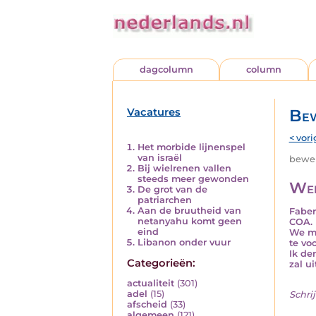
dagcolumn
column
Vacatures
Bew
< vori
Het morbide lijnenspel
van israël
beweri
Bij wielrenen vallen
steeds meer gewonden
Wei
De grot van de
patriarchen
Aan de bruutheid van
Faber
netanyahu komt geen
COA.
eind
We mo
Libanon onder vuur
te vo
Ik de
Categorieën:
zal u
actualiteit
(301)
adel
(15)
Schrij
afscheid
(33)
algemeen
(121)