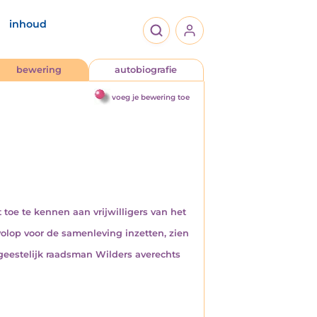
inhoud
bewering
autobiografie
voeg je bewering toe
toe te kennen aan vrijwilligers van het
olop voor de samenleving inzetten, zien
geestelijk raadsman Wilders averechts