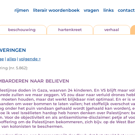
rijmen
literair woordenboek
vragen
links
contact
beschouwing
hartenkreet
verhaal
eringen
ge
|
alles
|
volgende >
ng (nr. 5.862):
barderen naar believen
lestijnse doden in Gaza, waarvan 24 kinderen. En VS blijft maar vo
 vrede zullen we maar zeggen. VS zou daar naar verluid drones hebb
 moeten houden, maar dat werkt blijkbaar niet optimaal. En er is 
handen om weer bommen te laten vallen; het stoffelijk overschot van
g onder het puin vandaan gehaald wordt (gehaald kan worden), een
oe ik veel Israëlieten hardop heb horen denken over Palestijnen: 
. Voor de objectiviteit en als antisemitisme-disclaimer: petje af voor
poffering om de Palestijnen bekommeren, zich bijv. op de West 
s van kolonisten te beschermen.