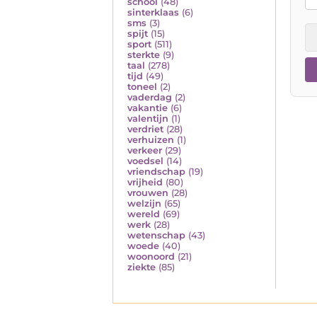
school
(48)
sinterklaas
(6)
sms
(3)
spijt
(15)
sport
(511)
sterkte
(9)
taal
(278)
tijd
(49)
toneel
(2)
vaderdag
(2)
vakantie
(6)
valentijn
(1)
verdriet
(28)
verhuizen
(1)
verkeer
(29)
voedsel
(14)
vriendschap
(19)
vrijheid
(80)
vrouwen
(28)
welzijn
(65)
wereld
(69)
werk
(28)
wetenschap
(43)
woede
(40)
woonoord
(21)
ziekte
(85)