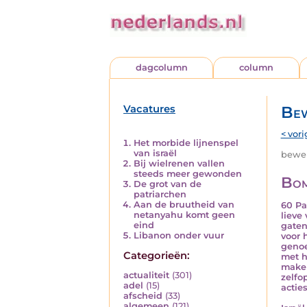
dagcolumn
column
Vacatures
Bew
< vori
Het morbide lijnenspel
van israël
beweri
Bij wielrenen vallen
steeds meer gewonden
Bom
De grot van de
patriarchen
Aan de bruutheid van
60 Pa
netanyahu komt geen
lieve
eind
gaten
Libanon onder vuur
voor 
genoe
Categorieën:
met h
maken
actualiteit
(301)
zelfo
adel
(15)
actie
afscheid
(33)
algemeen
(121)