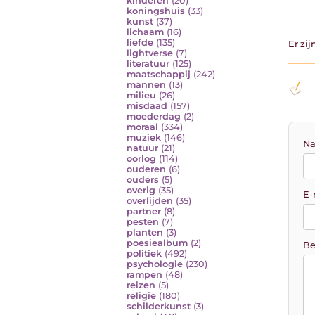
kinderen
(20)
koningshuis
(33)
kunst
(37)
lichaam
(16)
liefde
(135)
Er zi
lightverse
(7)
literatuur
(125)
maatschappij
(242)
mannen
(13)
milieu
(26)
misdaad
(157)
moederdag
(2)
moraal
(334)
muziek
(146)
Na
natuur
(21)
oorlog
(114)
ouderen
(6)
ouders
(5)
overig
(35)
E-
overlijden
(35)
partner
(8)
pesten
(7)
planten
(3)
poesiealbum
(2)
Be
politiek
(492)
psychologie
(230)
rampen
(48)
reizen
(5)
religie
(180)
schilderkunst
(3)