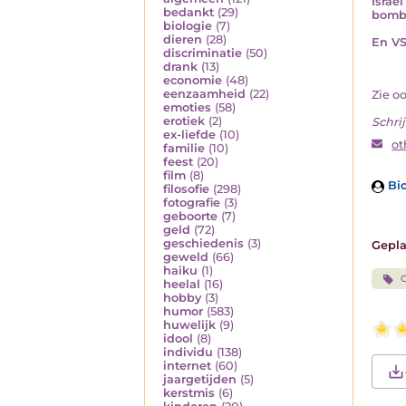
Israë
bedankt
(29)
bomba
biologie
(7)
dieren
(28)
En VS
discriminatie
(50)
drank
(13)
economie
(48)
eenzaamheid
(22)
Zie o
emoties
(58)
erotiek
(2)
Schrij
ex-liefde
(10)
ot
familie
(10)
feest
(20)
film
(8)
Bio
filosofie
(298)
fotografie
(3)
geboorte
(7)
geld
(72)
geschiedenis
(3)
Gepla
geweld
(66)
haiku
(1)
G
heelal
(16)
hobby
(3)
humor
(583)
huwelijk
(9)
idool
(8)
individu
(138)
internet
(60)
jaargetijden
(5)
kerstmis
(6)