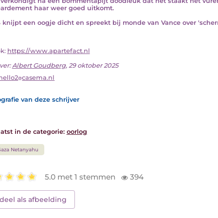
l verkondigt na een bommentapijt doodleuk dat het staakt het vuren
rdement haar weer goed uitkomt.
 knijpt een oogje dicht en spreekt bij monde van Vance over 'scher
ok:
https://www.apartefact.nl
ver:
Albert Goudberg
, 29 oktober 2025
hello2
casema.nl
grafie van deze schrijver
atst in de categorie:
oorlog
aza Netanyahu
5.0 met 1 stemmen
394
deel als afbeelding