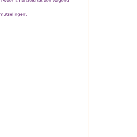
 weer is hersteld tot een volgend
mutselingen'.