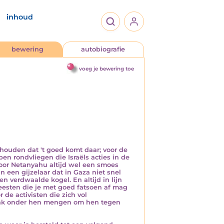
inhoud
bewering
autobiografie
voeg je bewering toe
lhouden dat 't goed komt daar; voor de
en rondvliegen die Israëls acties in de
voor Netanyahu altijd wel een smoes
 een gijzelaar dat in Gaza niet snel
 verdwaalde kogel. En altijd in lijn
beesten die je met goed fatsoen af mag
 de activisten die zich vol
Bank onder hen mengen om hen tegen