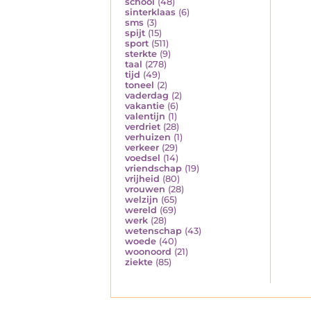
school
(48)
sinterklaas
(6)
sms
(3)
spijt
(15)
sport
(511)
sterkte
(9)
taal
(278)
tijd
(49)
toneel
(2)
vaderdag
(2)
vakantie
(6)
valentijn
(1)
verdriet
(28)
verhuizen
(1)
verkeer
(29)
voedsel
(14)
vriendschap
(19)
vrijheid
(80)
vrouwen
(28)
welzijn
(65)
wereld
(69)
werk
(28)
wetenschap
(43)
woede
(40)
woonoord
(21)
ziekte
(85)