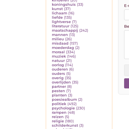
kinderen
(20)
koningshuis
(33)
E-
kunst
(37)
lichaam
(16)
liefde
(135)
lightverse
(7)
literatuur
(125)
Be
maatschappij
(242)
mannen
(13)
milieu
(26)
misdaad
(157)
moederdag
(2)
moraal
(334)
muziek
(146)
natuur
(21)
oorlog
(114)
ouderen
(6)
ouders
(5)
overig
(35)
overlijden
(35)
partner
(8)
pesten
(7)
planten
(3)
poesiealbum
(2)
politiek
(492)
psychologie
(230)
rampen
(48)
reizen
(5)
religie
(180)
schilderkunst
(3)