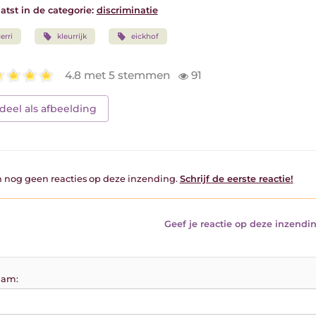
atst in de categorie:
discriminatie
erri
kleurrijk
eickhof
4.8 met 5 stemmen
91
deel als afbeelding
jn nog geen reacties op deze inzending.
Schrijf de eerste reactie!
Geef je reactie op deze inzendin
am: