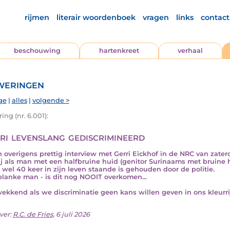
rijmen
literair woordenboek
vragen
links
contact
beschouwing
hartenkreet
verhaal
eringen
ge
|
alles
|
volgende >
ng (nr. 6.001):
ri levenslang gediscrimineerd
n overigens prettig interview met Gerri Eickhof in de NRC van zaterd
ij als man met een halfbruine huid (genitor Surinaams met bruine
, wel 40 keer in zijn leven staande is gehouden door de politie.
 blanke man - is dit nog NOOIT overkomen...
ekkend als we discriminatie geen kans willen geven in ons kleurri
ver:
R.C. de Fries
, 6 juli 2026