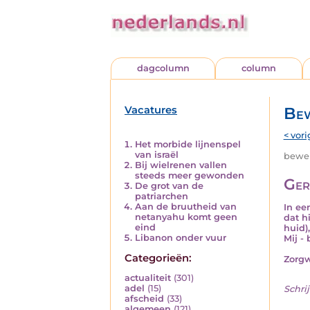
dagcolumn
column
Vacatures
Bew
< vori
Het morbide lijnenspel
van israël
beweri
Bij wielrenen vallen
steeds meer gewonden
Ger
De grot van de
patriarchen
Aan de bruutheid van
In ee
netanyahu komt geen
dat h
eind
huid)
Libanon onder vuur
Mij -
Categorieën:
Zorgw
actualiteit
(301)
adel
(15)
Schrij
afscheid
(33)
algemeen
(121)