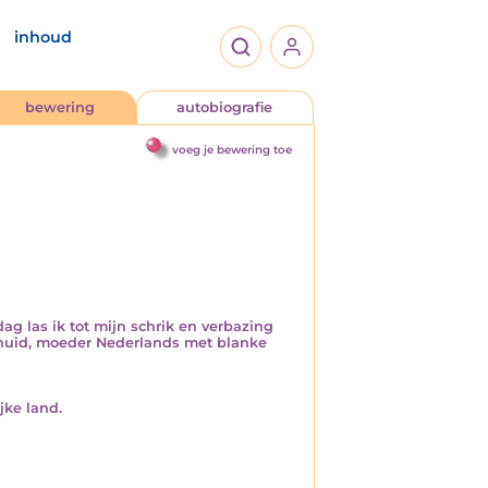
inhoud
bewering
autobiografie
voeg je bewering toe
ag las ik tot mijn schrik en verbazing
 huid, moeder Nederlands met blanke
jke land.