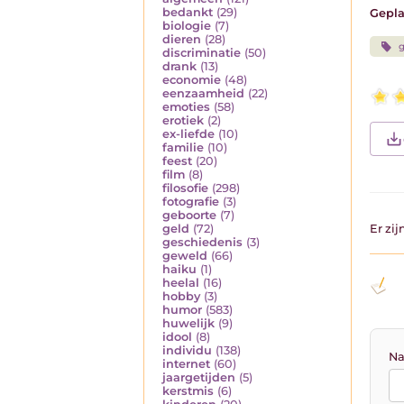
bedankt
(29)
Gepla
biologie
(7)
dieren
(28)
g
discriminatie
(50)
drank
(13)
economie
(48)
eenzaamheid
(22)
emoties
(58)
erotiek
(2)
ex-liefde
(10)
familie
(10)
feest
(20)
film
(8)
filosofie
(298)
fotografie
(3)
geboorte
(7)
geld
(72)
Er zi
geschiedenis
(3)
geweld
(66)
haiku
(1)
heelal
(16)
hobby
(3)
humor
(583)
huwelijk
(9)
idool
(8)
individu
(138)
Na
internet
(60)
jaargetijden
(5)
kerstmis
(6)