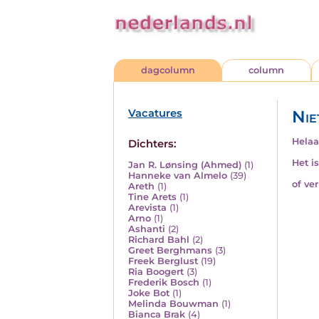
dagcolumn
column
Vacatures
Nie
Helaa
Dichters:
Het i
Jan R. Lønsing (Ahmed)
(1)
Hanneke van Almelo
(39)
of ve
Areth
(1)
Tine Arets
(1)
Arevista
(1)
Arno
(1)
Ashanti
(2)
Richard Bahl
(2)
Greet Berghmans
(3)
Freek Berglust
(19)
Ria Boogert
(3)
Frederik Bosch
(1)
Joke Bot
(1)
Melinda Bouwman
(1)
Bianca Brak
(4)