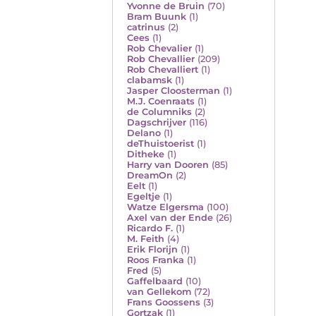
Yvonne de Bruin
(70)
Bram Buunk
(1)
catrinus
(2)
Cees
(1)
Rob Chevalier
(1)
Rob Chevallier
(209)
Rob Chevalliert
(1)
clabamsk
(1)
Jasper Cloosterman
(1)
M.J. Coenraats
(1)
de Columniks
(2)
Dagschrijver
(116)
Delano
(1)
deThuistoerist
(1)
Ditheke
(1)
Harry van Dooren
(85)
DreamOn
(2)
Eelt
(1)
Egeltje
(1)
Watze Elgersma
(100)
Axel van der Ende
(26)
Ricardo F.
(1)
M. Feith
(4)
Erik Florijn
(1)
Roos Franka
(1)
Fred
(5)
Gaffelbaard
(10)
van Gellekom
(72)
Frans Goossens
(3)
Gortzak
(1)