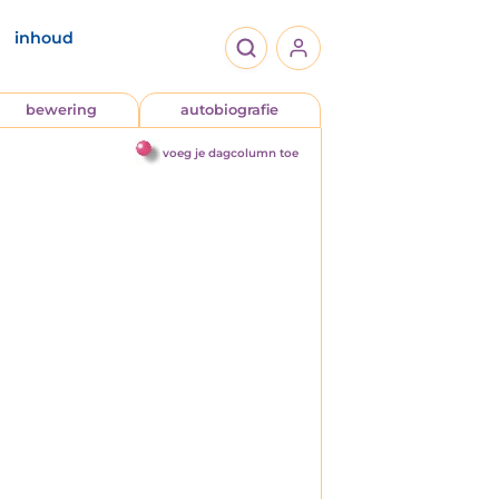
inhoud
bewering
autobiografie
voeg je dagcolumn toe