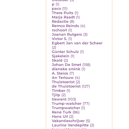
p
(1)
paco
(11)
Thera Puits
(1)
Marja Raadt
(1)
Redactie
(8)
Remco Reinds
(4)
rschoorl
(1)
Joanan Rutgers
(3)
Victor S.
(1)
Egbert Jan van der Scheer
(2)
Günter Schulz
(1)
Sjakelein
(1)
Skald
(2)
Johan De Smet
(158)
dieneke smink
(1)
A. Steios
(7)
An Terlouw
(4)
Thuistoerist
(2)
de Thuistoerist
(127)
Timber
(1)
Tjilp
(2)
trawant
(103)
Trump-watcher
(77)
Trumpwatcher
(1)
René Turk
(86)
Hans Uil
(2)
Vakantieschrijver
(5)
Laurine Vandepitte
(2)