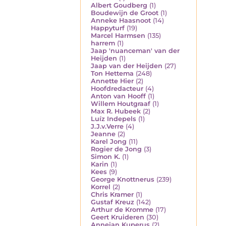
Albert Goudberg
(1)
Boudewijn de Groot
(1)
Anneke Haasnoot
(14)
Happyturf
(19)
Marcel Harmsen
(135)
harrem
(1)
Jaap 'nuanceman' van der
Heijden
(1)
Jaap van der Heijden
(27)
Ton Hettema
(248)
Annette Hier
(2)
Hoofdredacteur
(4)
Anton van Hooff
(1)
Willem Houtgraaf
(1)
Max R. Hubeek
(2)
Luíz Indepels
(1)
J.J.v.Verre
(4)
Jeanne
(2)
Karel Jong
(11)
Rogier de Jong
(3)
Simon K.
(1)
Karin
(1)
Kees
(9)
George Knottnerus
(239)
Korrel
(2)
Chris Kramer
(1)
Gustaf Kreuz
(142)
Arthur de Kromme
(17)
Geert Kruideren
(30)
Annejan Kuperus
(2)