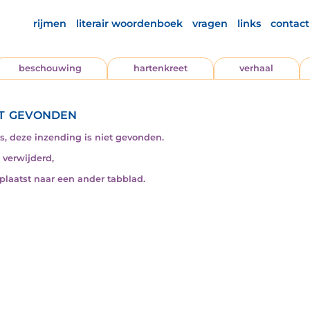
rijmen
literair woordenboek
vragen
links
contact
beschouwing
hartenkreet
verhaal
t gevonden
s, deze inzending is niet gevonden.
s verwijderd,
rplaatst naar een ander tabblad.