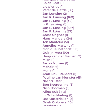
Ko de Laat
(11)
Lidwientje
(1)
Peter de Liefde
(56)
Jan Lunsing
(2)
Jan R. Lunsing
(160)
Jan R. Lønsing
(34)
n R. Lønsing
(1)
Jan R. Lønsing
(657)
Jan R. Lønsing
(37)
Joost Maghet
(1)
Hans Manders
(24)
Ton Mantoua
(51)
Annelies Martens
(1)
Monique Methorst
(115)
Quirijn Metz
(90)
Harry van der Meulen
(9)
Mien
(1)
Jacob Mijlven
(1)
Mohair
(7)
Mona
(1)
Jean-Paul Mulders
(1)
Pauline van Munster
(65)
Nachtzuster
(1)
Ben Noorderling
(8)
Nico Noorman
(3)
Alina Nubé
(13)
In Ontwikkeling
(1)
Bas Oosterlaken
(3)
Driek Oplopers
(10)
Outsider
(3)