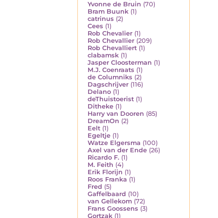
Yvonne de Bruin
(70)
Bram Buunk
(1)
catrinus
(2)
Cees
(1)
Rob Chevalier
(1)
Rob Chevallier
(209)
Rob Chevalliert
(1)
clabamsk
(1)
Jasper Cloosterman
(1)
M.J. Coenraats
(1)
de Columniks
(2)
Dagschrijver
(116)
Delano
(1)
deThuistoerist
(1)
Ditheke
(1)
Harry van Dooren
(85)
DreamOn
(2)
Eelt
(1)
Egeltje
(1)
Watze Elgersma
(100)
Axel van der Ende
(26)
Ricardo F.
(1)
M. Feith
(4)
Erik Florijn
(1)
Roos Franka
(1)
Fred
(5)
Gaffelbaard
(10)
van Gellekom
(72)
Frans Goossens
(3)
Gortzak
(1)