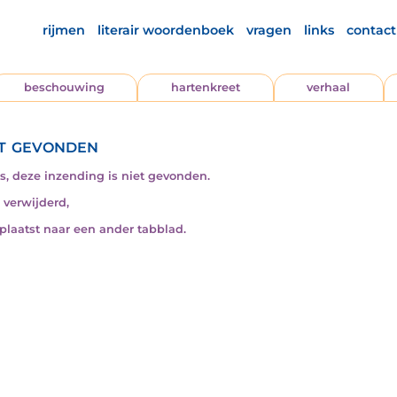
rijmen
literair woordenboek
vragen
links
contact
beschouwing
hartenkreet
verhaal
t gevonden
s, deze inzending is niet gevonden.
s verwijderd,
rplaatst naar een ander tabblad.