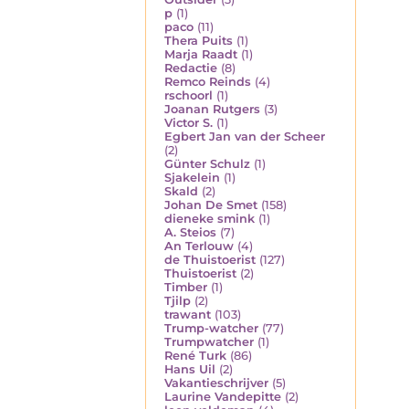
p
(1)
paco
(11)
Thera Puits
(1)
Marja Raadt
(1)
Redactie
(8)
Remco Reinds
(4)
rschoorl
(1)
Joanan Rutgers
(3)
Victor S.
(1)
Egbert Jan van der Scheer
(2)
Günter Schulz
(1)
Sjakelein
(1)
Skald
(2)
Johan De Smet
(158)
dieneke smink
(1)
A. Steios
(7)
An Terlouw
(4)
de Thuistoerist
(127)
Thuistoerist
(2)
Timber
(1)
Tjilp
(2)
trawant
(103)
Trump-watcher
(77)
Trumpwatcher
(1)
René Turk
(86)
Hans Uil
(2)
Vakantieschrijver
(5)
Laurine Vandepitte
(2)