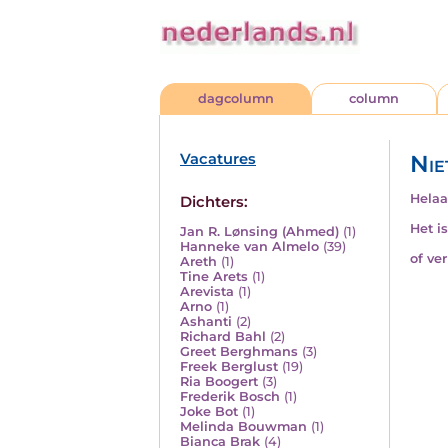
dagcolumn
column
Vacatures
Nie
Helaa
Dichters:
Het i
Jan R. Lønsing (Ahmed)
(1)
Hanneke van Almelo
(39)
of ve
Areth
(1)
Tine Arets
(1)
Arevista
(1)
Arno
(1)
Ashanti
(2)
Richard Bahl
(2)
Greet Berghmans
(3)
Freek Berglust
(19)
Ria Boogert
(3)
Frederik Bosch
(1)
Joke Bot
(1)
Melinda Bouwman
(1)
Bianca Brak
(4)