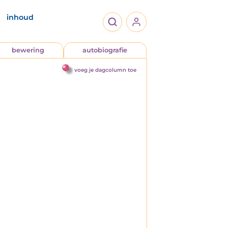
inhoud
bewering
autobiografie
voeg je dagcolumn toe