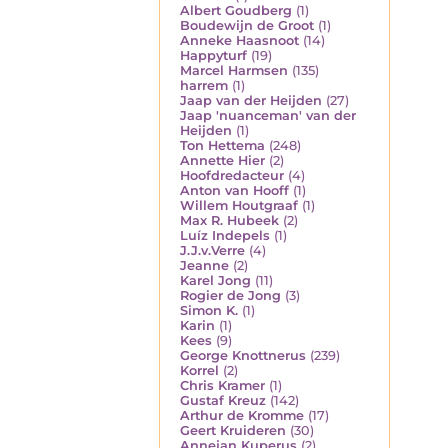
Albert Goudberg
(1)
Boudewijn de Groot
(1)
Anneke Haasnoot
(14)
Happyturf
(19)
Marcel Harmsen
(135)
harrem
(1)
Jaap van der Heijden
(27)
Jaap 'nuanceman' van der
Heijden
(1)
Ton Hettema
(248)
Annette Hier
(2)
Hoofdredacteur
(4)
Anton van Hooff
(1)
Willem Houtgraaf
(1)
Max R. Hubeek
(2)
Luíz Indepels
(1)
J.J.v.Verre
(4)
Jeanne
(2)
Karel Jong
(11)
Rogier de Jong
(3)
Simon K.
(1)
Karin
(1)
Kees
(9)
George Knottnerus
(239)
Korrel
(2)
Chris Kramer
(1)
Gustaf Kreuz
(142)
Arthur de Kromme
(17)
Geert Kruideren
(30)
Annejan Kuperus
(2)