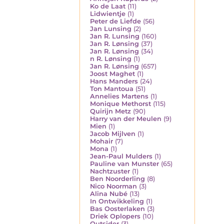
Ko de Laat
(11)
Lidwientje
(1)
Peter de Liefde
(56)
Jan Lunsing
(2)
Jan R. Lunsing
(160)
Jan R. Lønsing
(37)
Jan R. Lønsing
(34)
n R. Lønsing
(1)
Jan R. Lønsing
(657)
Joost Maghet
(1)
Hans Manders
(24)
Ton Mantoua
(51)
Annelies Martens
(1)
Monique Methorst
(115)
Quirijn Metz
(90)
Harry van der Meulen
(9)
Mien
(1)
Jacob Mijlven
(1)
Mohair
(7)
Mona
(1)
Jean-Paul Mulders
(1)
Pauline van Munster
(65)
Nachtzuster
(1)
Ben Noorderling
(8)
Nico Noorman
(3)
Alina Nubé
(13)
In Ontwikkeling
(1)
Bas Oosterlaken
(3)
Driek Oplopers
(10)
Outsider
(3)