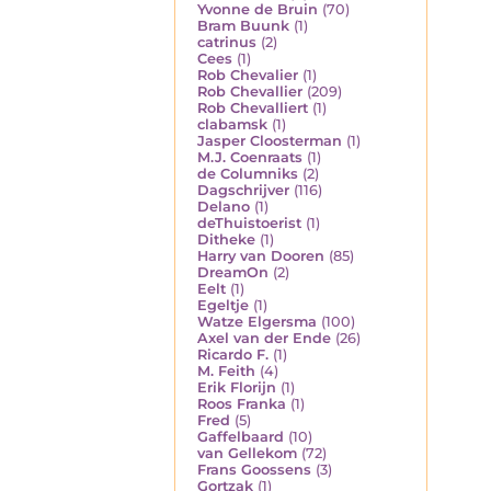
Yvonne de Bruin
(70)
Bram Buunk
(1)
catrinus
(2)
Cees
(1)
Rob Chevalier
(1)
Rob Chevallier
(209)
Rob Chevalliert
(1)
clabamsk
(1)
Jasper Cloosterman
(1)
M.J. Coenraats
(1)
de Columniks
(2)
Dagschrijver
(116)
Delano
(1)
deThuistoerist
(1)
Ditheke
(1)
Harry van Dooren
(85)
DreamOn
(2)
Eelt
(1)
Egeltje
(1)
Watze Elgersma
(100)
Axel van der Ende
(26)
Ricardo F.
(1)
M. Feith
(4)
Erik Florijn
(1)
Roos Franka
(1)
Fred
(5)
Gaffelbaard
(10)
van Gellekom
(72)
Frans Goossens
(3)
Gortzak
(1)