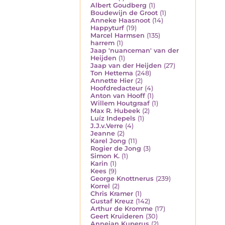
Albert Goudberg
(1)
Boudewijn de Groot
(1)
Anneke Haasnoot
(14)
Happyturf
(19)
Marcel Harmsen
(135)
harrem
(1)
Jaap 'nuanceman' van der
Heijden
(1)
Jaap van der Heijden
(27)
Ton Hettema
(248)
Annette Hier
(2)
Hoofdredacteur
(4)
Anton van Hooff
(1)
Willem Houtgraaf
(1)
Max R. Hubeek
(2)
Luíz Indepels
(1)
J.J.v.Verre
(4)
Jeanne
(2)
Karel Jong
(11)
Rogier de Jong
(3)
Simon K.
(1)
Karin
(1)
Kees
(9)
George Knottnerus
(239)
Korrel
(2)
Chris Kramer
(1)
Gustaf Kreuz
(142)
Arthur de Kromme
(17)
Geert Kruideren
(30)
Annejan Kuperus
(2)