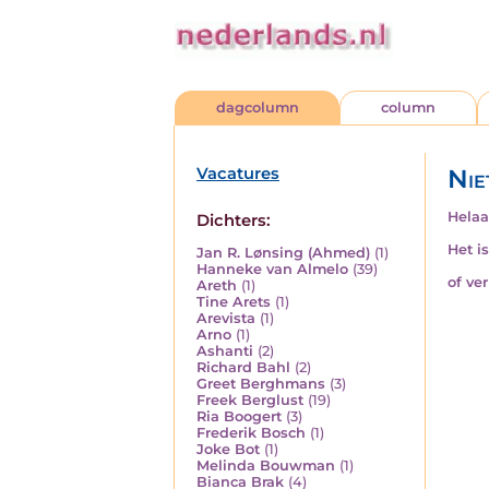
dagcolumn
column
Vacatures
Nie
Helaa
Dichters:
Het i
Jan R. Lønsing (Ahmed)
(1)
Hanneke van Almelo
(39)
of ve
Areth
(1)
Tine Arets
(1)
Arevista
(1)
Arno
(1)
Ashanti
(2)
Richard Bahl
(2)
Greet Berghmans
(3)
Freek Berglust
(19)
Ria Boogert
(3)
Frederik Bosch
(1)
Joke Bot
(1)
Melinda Bouwman
(1)
Bianca Brak
(4)