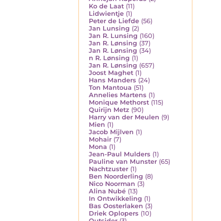
Ko de Laat
(11)
Lidwientje
(1)
Peter de Liefde
(56)
Jan Lunsing
(2)
Jan R. Lunsing
(160)
Jan R. Lønsing
(37)
Jan R. Lønsing
(34)
n R. Lønsing
(1)
Jan R. Lønsing
(657)
Joost Maghet
(1)
Hans Manders
(24)
Ton Mantoua
(51)
Annelies Martens
(1)
Monique Methorst
(115)
Quirijn Metz
(90)
Harry van der Meulen
(9)
Mien
(1)
Jacob Mijlven
(1)
Mohair
(7)
Mona
(1)
Jean-Paul Mulders
(1)
Pauline van Munster
(65)
Nachtzuster
(1)
Ben Noorderling
(8)
Nico Noorman
(3)
Alina Nubé
(13)
In Ontwikkeling
(1)
Bas Oosterlaken
(3)
Driek Oplopers
(10)
Outsider
(3)