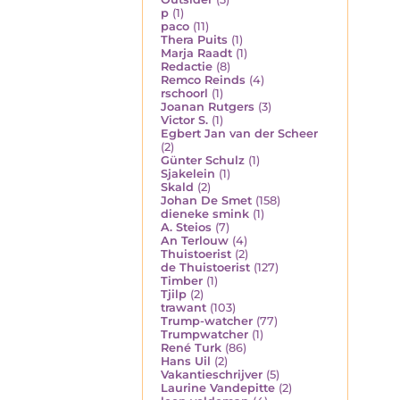
p
(1)
paco
(11)
Thera Puits
(1)
Marja Raadt
(1)
Redactie
(8)
Remco Reinds
(4)
rschoorl
(1)
Joanan Rutgers
(3)
Victor S.
(1)
Egbert Jan van der Scheer
(2)
Günter Schulz
(1)
Sjakelein
(1)
Skald
(2)
Johan De Smet
(158)
dieneke smink
(1)
A. Steios
(7)
An Terlouw
(4)
Thuistoerist
(2)
de Thuistoerist
(127)
Timber
(1)
Tjilp
(2)
trawant
(103)
Trump-watcher
(77)
Trumpwatcher
(1)
René Turk
(86)
Hans Uil
(2)
Vakantieschrijver
(5)
Laurine Vandepitte
(2)