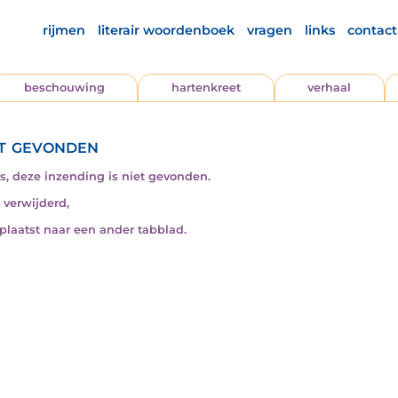
rijmen
literair woordenboek
vragen
links
contact
beschouwing
hartenkreet
verhaal
t gevonden
s, deze inzending is niet gevonden.
s verwijderd,
rplaatst naar een ander tabblad.