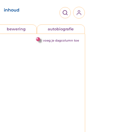
inhoud
bewering
autobiografie
voeg je dagcolumn toe