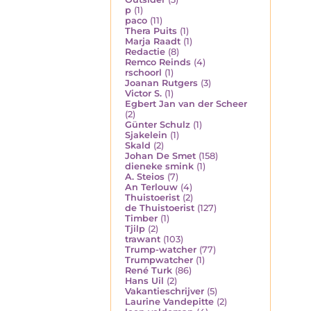
p
(1)
paco
(11)
Thera Puits
(1)
Marja Raadt
(1)
Redactie
(8)
Remco Reinds
(4)
rschoorl
(1)
Joanan Rutgers
(3)
Victor S.
(1)
Egbert Jan van der Scheer
(2)
Günter Schulz
(1)
Sjakelein
(1)
Skald
(2)
Johan De Smet
(158)
dieneke smink
(1)
A. Steios
(7)
An Terlouw
(4)
Thuistoerist
(2)
de Thuistoerist
(127)
Timber
(1)
Tjilp
(2)
trawant
(103)
Trump-watcher
(77)
Trumpwatcher
(1)
René Turk
(86)
Hans Uil
(2)
Vakantieschrijver
(5)
Laurine Vandepitte
(2)