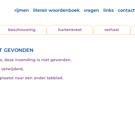
rijmen
literair woordenboek
vragen
links
contact
beschouwing
hartenkreet
verhaal
t gevonden
s, deze inzending is niet gevonden.
s verwijderd,
rplaatst naar een ander tabblad.