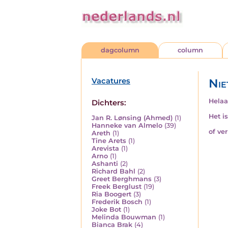
dagcolumn
column
Vacatures
Nie
Helaa
Dichters:
Het i
Jan R. Lønsing (Ahmed)
(1)
Hanneke van Almelo
(39)
of ve
Areth
(1)
Tine Arets
(1)
Arevista
(1)
Arno
(1)
Ashanti
(2)
Richard Bahl
(2)
Greet Berghmans
(3)
Freek Berglust
(19)
Ria Boogert
(3)
Frederik Bosch
(1)
Joke Bot
(1)
Melinda Bouwman
(1)
Bianca Brak
(4)