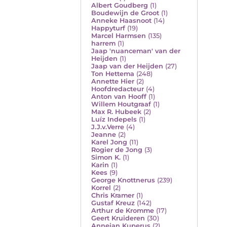
Albert Goudberg
(1)
Boudewijn de Groot
(1)
Anneke Haasnoot
(14)
Happyturf
(19)
Marcel Harmsen
(135)
harrem
(1)
Jaap 'nuanceman' van der
Heijden
(1)
Jaap van der Heijden
(27)
Ton Hettema
(248)
Annette Hier
(2)
Hoofdredacteur
(4)
Anton van Hooff
(1)
Willem Houtgraaf
(1)
Max R. Hubeek
(2)
Luíz Indepels
(1)
J.J.v.Verre
(4)
Jeanne
(2)
Karel Jong
(11)
Rogier de Jong
(3)
Simon K.
(1)
Karin
(1)
Kees
(9)
George Knottnerus
(239)
Korrel
(2)
Chris Kramer
(1)
Gustaf Kreuz
(142)
Arthur de Kromme
(17)
Geert Kruideren
(30)
Annejan Kuperus
(2)