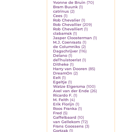
Yvonne de Bruin
(70)
Bram Buunk
(1)
catrinus
(2)
Cees
(1)
Rob Chevalier
(1)
Rob Chevallier
(209)
Rob Chevalliert
(1)
clabamsk
(1)
Jasper Cloosterman
(1)
M.J. Coenraats
(1)
de Columniks
(2)
Dagschrijver
(116)
Delano
(1)
deThuistoerist
(1)
Ditheke
(1)
Harry van Dooren
(85)
DreamOn
(2)
Eelt
(1)
Egeltje
(1)
Watze Elgersma
(100)
Axel van der Ende
(26)
Ricardo F.
(1)
M. Feith
(4)
Erik Florijn
(1)
Roos Franka
(1)
Fred
(5)
Gaffelbaard
(10)
van Gellekom
(72)
Frans Goossens
(3)
Gortzak
(1)