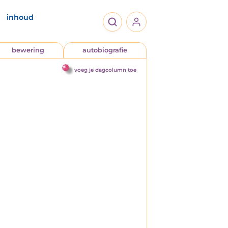
inhoud
bewering
autobiografie
voeg je dagcolumn toe