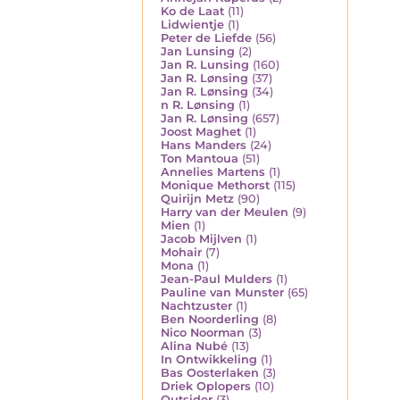
Ko de Laat
(11)
Lidwientje
(1)
Peter de Liefde
(56)
Jan Lunsing
(2)
Jan R. Lunsing
(160)
Jan R. Lønsing
(37)
Jan R. Lønsing
(34)
n R. Lønsing
(1)
Jan R. Lønsing
(657)
Joost Maghet
(1)
Hans Manders
(24)
Ton Mantoua
(51)
Annelies Martens
(1)
Monique Methorst
(115)
Quirijn Metz
(90)
Harry van der Meulen
(9)
Mien
(1)
Jacob Mijlven
(1)
Mohair
(7)
Mona
(1)
Jean-Paul Mulders
(1)
Pauline van Munster
(65)
Nachtzuster
(1)
Ben Noorderling
(8)
Nico Noorman
(3)
Alina Nubé
(13)
In Ontwikkeling
(1)
Bas Oosterlaken
(3)
Driek Oplopers
(10)
Outsider
(3)