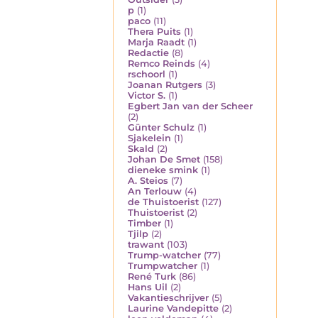
p
(1)
paco
(11)
Thera Puits
(1)
Marja Raadt
(1)
Redactie
(8)
Remco Reinds
(4)
rschoorl
(1)
Joanan Rutgers
(3)
Victor S.
(1)
Egbert Jan van der Scheer
(2)
Günter Schulz
(1)
Sjakelein
(1)
Skald
(2)
Johan De Smet
(158)
dieneke smink
(1)
A. Steios
(7)
An Terlouw
(4)
de Thuistoerist
(127)
Thuistoerist
(2)
Timber
(1)
Tjilp
(2)
trawant
(103)
Trump-watcher
(77)
Trumpwatcher
(1)
René Turk
(86)
Hans Uil
(2)
Vakantieschrijver
(5)
Laurine Vandepitte
(2)