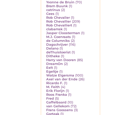
Yvonne de Bruin
(70)
Bram Buunk
(1)
catrinus
(2)
Cees
(1)
Rob Chevalier
(1)
Rob Chevallier
(209)
Rob Chevalliert
(1)
clabamsk
(1)
Jasper Cloosterman
(1)
M.J. Coenraats
(1)
de Columniks
(2)
Dagschrijver
(116)
Delano
(1)
deThuistoerist
(1)
Ditheke
(1)
Harry van Dooren
(85)
DreamOn
(2)
Eelt
(1)
Egeltje
(1)
Watze Elgersma
(100)
Axel van der Ende
(26)
Ricardo F.
(1)
M. Feith
(4)
Erik Florijn
(1)
Roos Franka
(1)
Fred
(5)
Gaffelbaard
(10)
van Gellekom
(72)
Frans Goossens
(3)
Gortzak
(1)