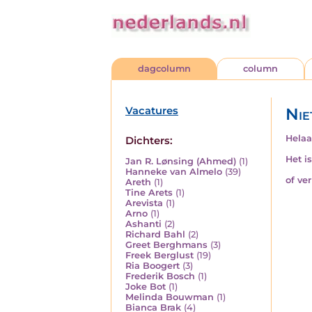
dagcolumn
column
Vacatures
Nie
Helaa
Dichters:
Het i
Jan R. Lønsing (Ahmed)
(1)
Hanneke van Almelo
(39)
of ve
Areth
(1)
Tine Arets
(1)
Arevista
(1)
Arno
(1)
Ashanti
(2)
Richard Bahl
(2)
Greet Berghmans
(3)
Freek Berglust
(19)
Ria Boogert
(3)
Frederik Bosch
(1)
Joke Bot
(1)
Melinda Bouwman
(1)
Bianca Brak
(4)