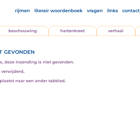
rijmen
literair woordenboek
vragen
links
contact
beschouwing
hartenkreet
verhaal
t gevonden
s, deze inzending is niet gevonden.
s verwijderd,
rplaatst naar een ander tabblad.