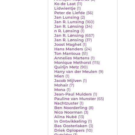
Ko de Laat
(11)
Lidwientje
(1)
Peter de Liefde
(56)
Jan Lunsing
(2)
Jan R. Lunsing
(160)
Jan R. Lønsing
(34)
n R. Lønsing
(1)
Jan R. Lønsing
(657)
Jan R. Lønsing
(37)
Joost Maghet
(1)
Hans Manders
(24)
Ton Mantoua
(51)
Annelies Martens
(1)
Monique Methorst
(115)
Quirijn Metz
(90)
Harry van der Meulen
(9)
Mien
(1)
Jacob Mijlven
(1)
Mohair
(7)
Mona
(1)
Jean-Paul Mulders
(1)
Pauline van Munster
(65)
Nachtzuster
(1)
Ben Noorderling
(8)
Nico Noorman
(3)
Alina Nubé
(13)
In Ontwikkeling
(1)
Bas Oosterlaken
(3)
Driek Oplopers
(10)
Outsider
(3)