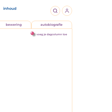
inhoud
bewering
autobiografie
voeg je dagcolumn toe