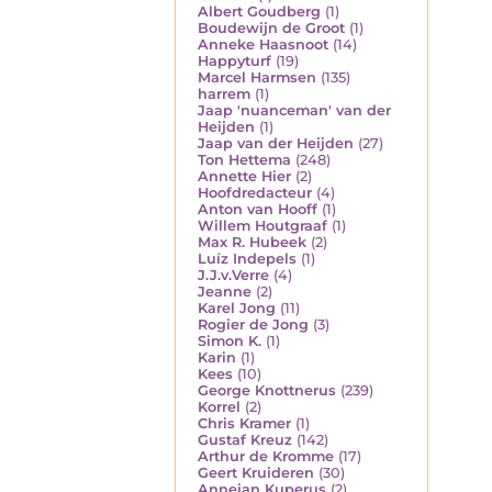
Albert Goudberg
(1)
Boudewijn de Groot
(1)
Anneke Haasnoot
(14)
Happyturf
(19)
Marcel Harmsen
(135)
harrem
(1)
Jaap 'nuanceman' van der
Heijden
(1)
Jaap van der Heijden
(27)
Ton Hettema
(248)
Annette Hier
(2)
Hoofdredacteur
(4)
Anton van Hooff
(1)
Willem Houtgraaf
(1)
Max R. Hubeek
(2)
Luíz Indepels
(1)
J.J.v.Verre
(4)
Jeanne
(2)
Karel Jong
(11)
Rogier de Jong
(3)
Simon K.
(1)
Karin
(1)
Kees
(10)
George Knottnerus
(239)
Korrel
(2)
Chris Kramer
(1)
Gustaf Kreuz
(142)
Arthur de Kromme
(17)
Geert Kruideren
(30)
Annejan Kuperus
(2)