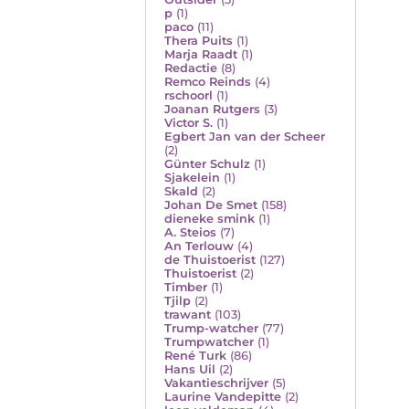
p
(1)
paco
(11)
Thera Puits
(1)
Marja Raadt
(1)
Redactie
(8)
Remco Reinds
(4)
rschoorl
(1)
Joanan Rutgers
(3)
Victor S.
(1)
Egbert Jan van der Scheer
(2)
Günter Schulz
(1)
Sjakelein
(1)
Skald
(2)
Johan De Smet
(158)
dieneke smink
(1)
A. Steios
(7)
An Terlouw
(4)
de Thuistoerist
(127)
Thuistoerist
(2)
Timber
(1)
Tjilp
(2)
trawant
(103)
Trump-watcher
(77)
Trumpwatcher
(1)
René Turk
(86)
Hans Uil
(2)
Vakantieschrijver
(5)
Laurine Vandepitte
(2)