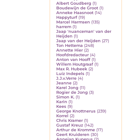
Albert Goudberg
(1)
Boudewijn de Groot
(1)
Anneke Haasnoot
(14)
Happyturf
(19)
Marcel Harmsen
(135)
harrem
(1)
Jaap 'nuanceman' van der
Heijden
(1)
Jaap van der Heijden
(27)
Ton Hettema
(248)
Annette Hier
(2)
Hoofdredacteur
(4)
Anton van Hooff
(1)
Willem Houtgraaf
(1)
Max R. Hubeek
(2)
Luíz Indepels
(1)
J.J.v.Verre
(4)
Jeanne
(2)
Karel Jong
(11)
Rogier de Jong
(3)
Simon K.
(1)
Karin
(1)
Kees
(9)
George Knottnerus
(239)
Korrel
(2)
Chris Kramer
(1)
Gustaf Kreuz
(142)
Arthur de Kromme
(17)
Geert Kruideren
(30)
Annejan Kuperus
(2)