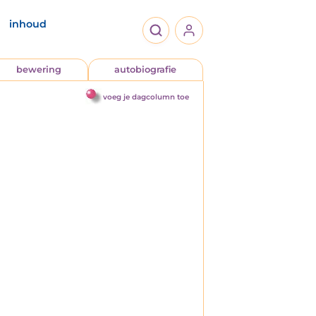
inhoud
bewering
autobiografie
voeg je dagcolumn toe