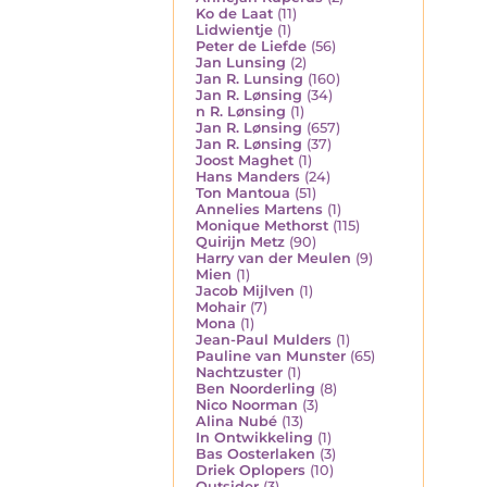
Ko de Laat
(11)
Lidwientje
(1)
Peter de Liefde
(56)
Jan Lunsing
(2)
Jan R. Lunsing
(160)
Jan R. Lønsing
(34)
n R. Lønsing
(1)
Jan R. Lønsing
(657)
Jan R. Lønsing
(37)
Joost Maghet
(1)
Hans Manders
(24)
Ton Mantoua
(51)
Annelies Martens
(1)
Monique Methorst
(115)
Quirijn Metz
(90)
Harry van der Meulen
(9)
Mien
(1)
Jacob Mijlven
(1)
Mohair
(7)
Mona
(1)
Jean-Paul Mulders
(1)
Pauline van Munster
(65)
Nachtzuster
(1)
Ben Noorderling
(8)
Nico Noorman
(3)
Alina Nubé
(13)
In Ontwikkeling
(1)
Bas Oosterlaken
(3)
Driek Oplopers
(10)
Outsider
(3)