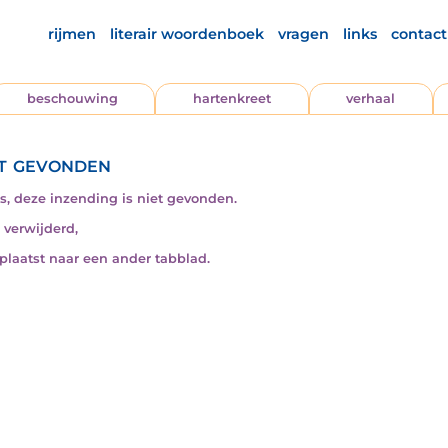
rijmen
literair woordenboek
vragen
links
contact
beschouwing
hartenkreet
verhaal
t gevonden
s, deze inzending is niet gevonden.
s verwijderd,
rplaatst naar een ander tabblad.