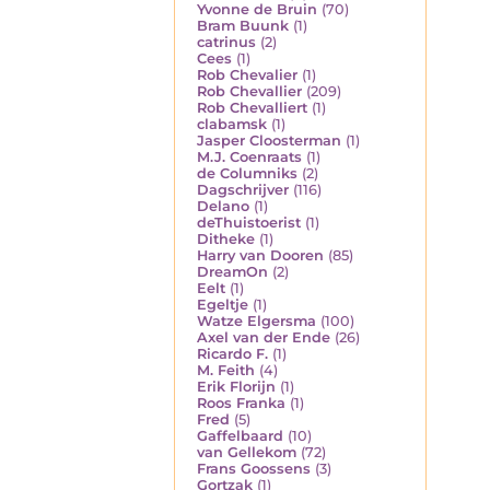
Yvonne de Bruin
(70)
Bram Buunk
(1)
catrinus
(2)
Cees
(1)
Rob Chevalier
(1)
Rob Chevallier
(209)
Rob Chevalliert
(1)
clabamsk
(1)
Jasper Cloosterman
(1)
M.J. Coenraats
(1)
de Columniks
(2)
Dagschrijver
(116)
Delano
(1)
deThuistoerist
(1)
Ditheke
(1)
Harry van Dooren
(85)
DreamOn
(2)
Eelt
(1)
Egeltje
(1)
Watze Elgersma
(100)
Axel van der Ende
(26)
Ricardo F.
(1)
M. Feith
(4)
Erik Florijn
(1)
Roos Franka
(1)
Fred
(5)
Gaffelbaard
(10)
van Gellekom
(72)
Frans Goossens
(3)
Gortzak
(1)