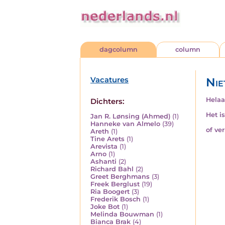
dagcolumn
column
Vacatures
Nie
Helaa
Dichters:
Het i
Jan R. Lønsing (Ahmed)
(1)
Hanneke van Almelo
(39)
of ve
Areth
(1)
Tine Arets
(1)
Arevista
(1)
Arno
(1)
Ashanti
(2)
Richard Bahl
(2)
Greet Berghmans
(3)
Freek Berglust
(19)
Ria Boogert
(3)
Frederik Bosch
(1)
Joke Bot
(1)
Melinda Bouwman
(1)
Bianca Brak
(4)