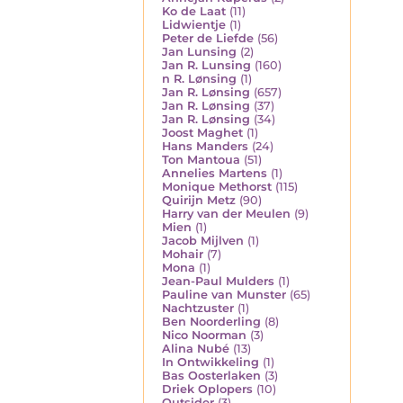
Ko de Laat
(11)
Lidwientje
(1)
Peter de Liefde
(56)
Jan Lunsing
(2)
Jan R. Lunsing
(160)
n R. Lønsing
(1)
Jan R. Lønsing
(657)
Jan R. Lønsing
(37)
Jan R. Lønsing
(34)
Joost Maghet
(1)
Hans Manders
(24)
Ton Mantoua
(51)
Annelies Martens
(1)
Monique Methorst
(115)
Quirijn Metz
(90)
Harry van der Meulen
(9)
Mien
(1)
Jacob Mijlven
(1)
Mohair
(7)
Mona
(1)
Jean-Paul Mulders
(1)
Pauline van Munster
(65)
Nachtzuster
(1)
Ben Noorderling
(8)
Nico Noorman
(3)
Alina Nubé
(13)
In Ontwikkeling
(1)
Bas Oosterlaken
(3)
Driek Oplopers
(10)
Outsider
(3)