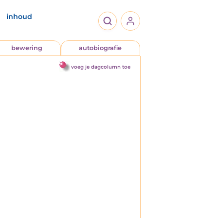
inhoud
bewering
autobiografie
voeg je dagcolumn toe