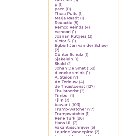
p
(1)
paco
(11)
Thera Puits
(1)
Marja Raadt
(1)
Redactie
(8)
Remco Reinds
(4)
rschoorl
(1)
Joanan Rutgers
(3)
Victor S.
(1)
Egbert Jan van der Scheer
(2)
Günter Schulz
(1)
Sjakelein
(1)
Skald
(2)
Johan De Smet
(158)
dieneke smink
(1)
A. Steios
(7)
An Terlouw
(4)
de Thuistoerist
(127)
Thuistoerist
(2)
Timber
(1)
Tjilp
(2)
trawant
(103)
Trump-watcher
(77)
Trumpwatcher
(1)
René Turk
(86)
Hans Uil
(2)
Vakantieschrijver
(5)
Laurine Vandepitte
(2)