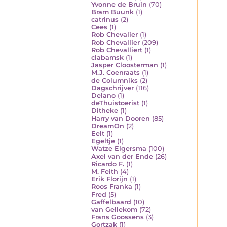
Yvonne de Bruin
(70)
Bram Buunk
(1)
catrinus
(2)
Cees
(1)
Rob Chevalier
(1)
Rob Chevallier
(209)
Rob Chevalliert
(1)
clabamsk
(1)
Jasper Cloosterman
(1)
M.J. Coenraats
(1)
de Columniks
(2)
Dagschrijver
(116)
Delano
(1)
deThuistoerist
(1)
Ditheke
(1)
Harry van Dooren
(85)
DreamOn
(2)
Eelt
(1)
Egeltje
(1)
Watze Elgersma
(100)
Axel van der Ende
(26)
Ricardo F.
(1)
M. Feith
(4)
Erik Florijn
(1)
Roos Franka
(1)
Fred
(5)
Gaffelbaard
(10)
van Gellekom
(72)
Frans Goossens
(3)
Gortzak
(1)