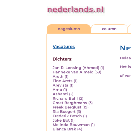
dagcolumn
column
Vacatures
Nie
Helaa
Dichters:
Het i
Jan R. Lønsing (Ahmed)
(1)
Hanneke van Almelo
(39)
of ve
Areth
(1)
Tine Arets
(1)
Arevista
(1)
Arno
(1)
Ashanti
(2)
Richard Bahl
(2)
Greet Berghmans
(3)
Freek Berglust
(19)
Ria Boogert
(3)
Frederik Bosch
(1)
Joke Bot
(1)
Melinda Bouwman
(1)
Bianca Brak
(4)