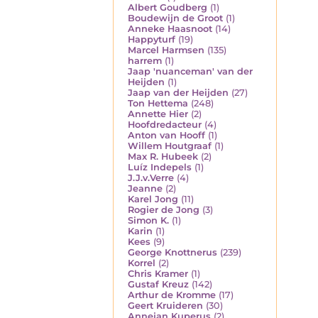
Albert Goudberg
(1)
Boudewijn de Groot
(1)
Anneke Haasnoot
(14)
Happyturf
(19)
Marcel Harmsen
(135)
harrem
(1)
Jaap 'nuanceman' van der
Heijden
(1)
Jaap van der Heijden
(27)
Ton Hettema
(248)
Annette Hier
(2)
Hoofdredacteur
(4)
Anton van Hooff
(1)
Willem Houtgraaf
(1)
Max R. Hubeek
(2)
Luíz Indepels
(1)
J.J.v.Verre
(4)
Jeanne
(2)
Karel Jong
(11)
Rogier de Jong
(3)
Simon K.
(1)
Karin
(1)
Kees
(9)
George Knottnerus
(239)
Korrel
(2)
Chris Kramer
(1)
Gustaf Kreuz
(142)
Arthur de Kromme
(17)
Geert Kruideren
(30)
Annejan Kuperus
(2)