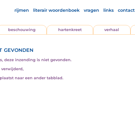
rijmen
literair woordenboek
vragen
links
contact
beschouwing
hartenkreet
verhaal
t gevonden
s, deze inzending is niet gevonden.
s verwijderd,
rplaatst naar een ander tabblad.