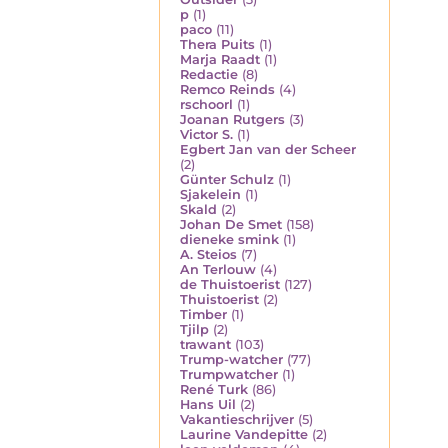
p
(1)
paco
(11)
Thera Puits
(1)
Marja Raadt
(1)
Redactie
(8)
Remco Reinds
(4)
rschoorl
(1)
Joanan Rutgers
(3)
Victor S.
(1)
Egbert Jan van der Scheer
(2)
Günter Schulz
(1)
Sjakelein
(1)
Skald
(2)
Johan De Smet
(158)
dieneke smink
(1)
A. Steios
(7)
An Terlouw
(4)
de Thuistoerist
(127)
Thuistoerist
(2)
Timber
(1)
Tjilp
(2)
trawant
(103)
Trump-watcher
(77)
Trumpwatcher
(1)
René Turk
(86)
Hans Uil
(2)
Vakantieschrijver
(5)
Laurine Vandepitte
(2)