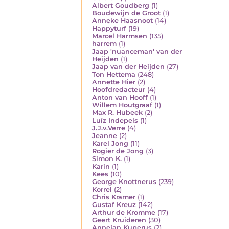
Albert Goudberg
(1)
Boudewijn de Groot
(1)
Anneke Haasnoot
(14)
Happyturf
(19)
Marcel Harmsen
(135)
harrem
(1)
Jaap 'nuanceman' van der
Heijden
(1)
Jaap van der Heijden
(27)
Ton Hettema
(248)
Annette Hier
(2)
Hoofdredacteur
(4)
Anton van Hooff
(1)
Willem Houtgraaf
(1)
Max R. Hubeek
(2)
Luíz Indepels
(1)
J.J.v.Verre
(4)
Jeanne
(2)
Karel Jong
(11)
Rogier de Jong
(3)
Simon K.
(1)
Karin
(1)
Kees
(10)
George Knottnerus
(239)
Korrel
(2)
Chris Kramer
(1)
Gustaf Kreuz
(142)
Arthur de Kromme
(17)
Geert Kruideren
(30)
Annejan Kuperus
(2)