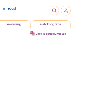
inhoud
bewering
autobiografie
voeg je dagcolumn toe