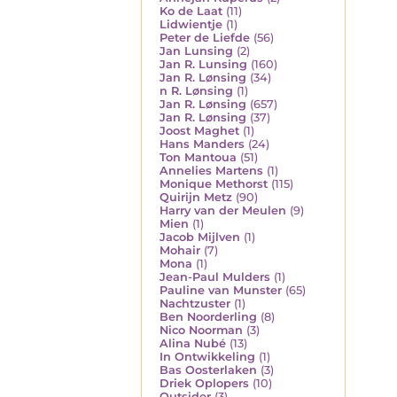
Ko de Laat
(11)
Lidwientje
(1)
Peter de Liefde
(56)
Jan Lunsing
(2)
Jan R. Lunsing
(160)
Jan R. Lønsing
(34)
n R. Lønsing
(1)
Jan R. Lønsing
(657)
Jan R. Lønsing
(37)
Joost Maghet
(1)
Hans Manders
(24)
Ton Mantoua
(51)
Annelies Martens
(1)
Monique Methorst
(115)
Quirijn Metz
(90)
Harry van der Meulen
(9)
Mien
(1)
Jacob Mijlven
(1)
Mohair
(7)
Mona
(1)
Jean-Paul Mulders
(1)
Pauline van Munster
(65)
Nachtzuster
(1)
Ben Noorderling
(8)
Nico Noorman
(3)
Alina Nubé
(13)
In Ontwikkeling
(1)
Bas Oosterlaken
(3)
Driek Oplopers
(10)
Outsider
(3)