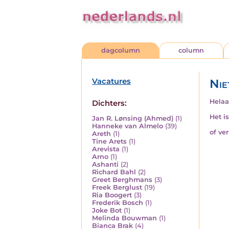
dagcolumn
column
Vacatures
Nie
Helaa
Dichters:
Het i
Jan R. Lønsing (Ahmed)
(1)
Hanneke van Almelo
(39)
of ve
Areth
(1)
Tine Arets
(1)
Arevista
(1)
Arno
(1)
Ashanti
(2)
Richard Bahl
(2)
Greet Berghmans
(3)
Freek Berglust
(19)
Ria Boogert
(3)
Frederik Bosch
(1)
Joke Bot
(1)
Melinda Bouwman
(1)
Bianca Brak
(4)