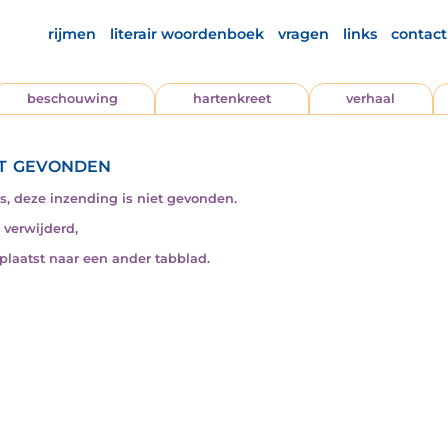
rijmen
literair woordenboek
vragen
links
contact
beschouwing
hartenkreet
verhaal
t gevonden
s, deze inzending is niet gevonden.
s verwijderd,
rplaatst naar een ander tabblad.