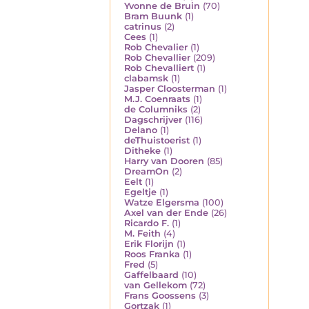
Yvonne de Bruin
(70)
Bram Buunk
(1)
catrinus
(2)
Cees
(1)
Rob Chevalier
(1)
Rob Chevallier
(209)
Rob Chevalliert
(1)
clabamsk
(1)
Jasper Cloosterman
(1)
M.J. Coenraats
(1)
de Columniks
(2)
Dagschrijver
(116)
Delano
(1)
deThuistoerist
(1)
Ditheke
(1)
Harry van Dooren
(85)
DreamOn
(2)
Eelt
(1)
Egeltje
(1)
Watze Elgersma
(100)
Axel van der Ende
(26)
Ricardo F.
(1)
M. Feith
(4)
Erik Florijn
(1)
Roos Franka
(1)
Fred
(5)
Gaffelbaard
(10)
van Gellekom
(72)
Frans Goossens
(3)
Gortzak
(1)