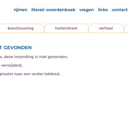
rijmen
literair woordenboek
vragen
links
contact
beschouwing
hartenkreet
verhaal
t gevonden
s, deze inzending is niet gevonden.
s verwijderd,
rplaatst naar een ander tabblad.