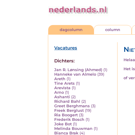
dagcolumn
column
Vacatures
Nie
Helaa
Dichters:
Het i
Jan R. Lønsing (Ahmed)
(1)
Hanneke van Almelo
(39)
of ve
Areth
(1)
Tine Arets
(1)
Arevista
(1)
Arno
(1)
Ashanti
(2)
Richard Bahl
(2)
Greet Berghmans
(3)
Freek Berglust
(19)
Ria Boogert
(3)
Frederik Bosch
(1)
Joke Bot
(1)
Melinda Bouwman
(1)
Bianca Brak
(4)