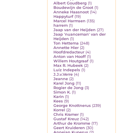
Albert Goudberg
(1)
Boudewijn de Groot
(1)
Anneke Haasnoot
(14)
Happyturf
(19)
Marcel Harmsen
(135)
harrem
(1)
Jaap van der Heijden
(27)
Jaap 'nuanceman' van der
Heijden
(1)
Ton Hettema
(248)
Annette Hier
(2)
Hoofdredacteur
(4)
Anton van Hooff
(1)
Willem Houtgraaf
(1)
Max R. Hubeek
(2)
Luíz Indepels
(1)
J.J.v.Verre
(4)
Jeanne
(2)
Karel Jong
(11)
Rogier de Jong
(3)
Simon K.
(1)
Karin
(1)
Kees
(9)
George Knottnerus
(239)
Korrel
(2)
Chris Kramer
(1)
Gustaf Kreuz
(142)
Arthur de Kromme
(17)
Geert Kruideren
(30)
Annejan Kuperus
(2)