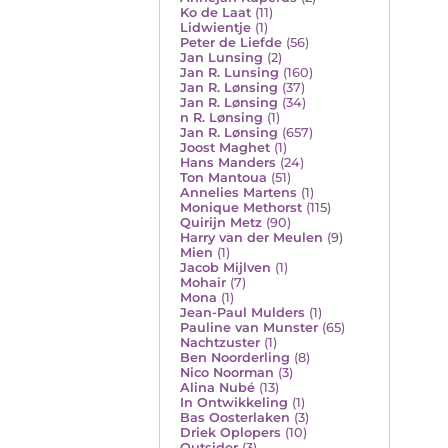
Ko de Laat
(11)
Lidwientje
(1)
Peter de Liefde
(56)
Jan Lunsing
(2)
Jan R. Lunsing
(160)
Jan R. Lønsing
(37)
Jan R. Lønsing
(34)
n R. Lønsing
(1)
Jan R. Lønsing
(657)
Joost Maghet
(1)
Hans Manders
(24)
Ton Mantoua
(51)
Annelies Martens
(1)
Monique Methorst
(115)
Quirijn Metz
(90)
Harry van der Meulen
(9)
Mien
(1)
Jacob Mijlven
(1)
Mohair
(7)
Mona
(1)
Jean-Paul Mulders
(1)
Pauline van Munster
(65)
Nachtzuster
(1)
Ben Noorderling
(8)
Nico Noorman
(3)
Alina Nubé
(13)
In Ontwikkeling
(1)
Bas Oosterlaken
(3)
Driek Oplopers
(10)
Outsider
(3)