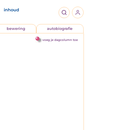
inhoud
bewering
autobiografie
voeg je dagcolumn toe