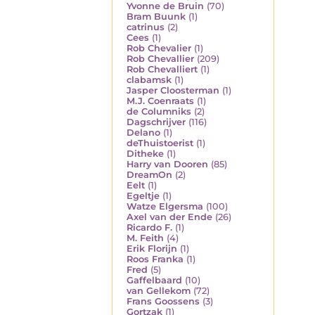
Yvonne de Bruin
(70)
Bram Buunk
(1)
catrinus
(2)
Cees
(1)
Rob Chevalier
(1)
Rob Chevallier
(209)
Rob Chevalliert
(1)
clabamsk
(1)
Jasper Cloosterman
(1)
M.J. Coenraats
(1)
de Columniks
(2)
Dagschrijver
(116)
Delano
(1)
deThuistoerist
(1)
Ditheke
(1)
Harry van Dooren
(85)
DreamOn
(2)
Eelt
(1)
Egeltje
(1)
Watze Elgersma
(100)
Axel van der Ende
(26)
Ricardo F.
(1)
M. Feith
(4)
Erik Florijn
(1)
Roos Franka
(1)
Fred
(5)
Gaffelbaard
(10)
van Gellekom
(72)
Frans Goossens
(3)
Gortzak
(1)