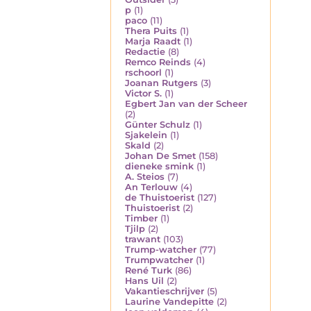
p
(1)
paco
(11)
Thera Puits
(1)
Marja Raadt
(1)
Redactie
(8)
Remco Reinds
(4)
rschoorl
(1)
Joanan Rutgers
(3)
Victor S.
(1)
Egbert Jan van der Scheer
(2)
Günter Schulz
(1)
Sjakelein
(1)
Skald
(2)
Johan De Smet
(158)
dieneke smink
(1)
A. Steios
(7)
An Terlouw
(4)
de Thuistoerist
(127)
Thuistoerist
(2)
Timber
(1)
Tjilp
(2)
trawant
(103)
Trump-watcher
(77)
Trumpwatcher
(1)
René Turk
(86)
Hans Uil
(2)
Vakantieschrijver
(5)
Laurine Vandepitte
(2)