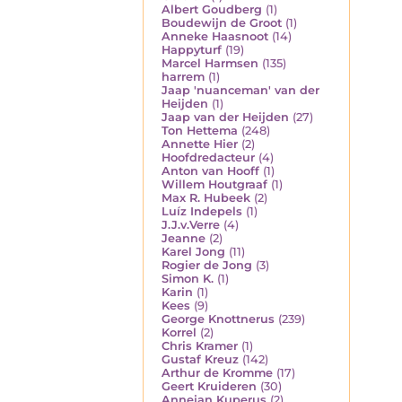
Albert Goudberg
(1)
Boudewijn de Groot
(1)
Anneke Haasnoot
(14)
Happyturf
(19)
Marcel Harmsen
(135)
harrem
(1)
Jaap 'nuanceman' van der
Heijden
(1)
Jaap van der Heijden
(27)
Ton Hettema
(248)
Annette Hier
(2)
Hoofdredacteur
(4)
Anton van Hooff
(1)
Willem Houtgraaf
(1)
Max R. Hubeek
(2)
Luíz Indepels
(1)
J.J.v.Verre
(4)
Jeanne
(2)
Karel Jong
(11)
Rogier de Jong
(3)
Simon K.
(1)
Karin
(1)
Kees
(9)
George Knottnerus
(239)
Korrel
(2)
Chris Kramer
(1)
Gustaf Kreuz
(142)
Arthur de Kromme
(17)
Geert Kruideren
(30)
Annejan Kuperus
(2)