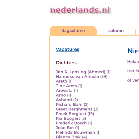
dagcolumn
column
Vacatures
Nie
Helaa
Dichters:
Het i
Jan R. Lønsing (Ahmed)
(1)
Hanneke van Almelo
(39)
of ve
Areth
(1)
Tine Arets
(1)
Arevista
(1)
Arno
(1)
Ashanti
(2)
Richard Bahl
(2)
Greet Berghmans
(3)
Freek Berglust
(19)
Ria Boogert
(3)
Frederik Bosch
(1)
Joke Bot
(1)
Melinda Bouwman
(1)
Bianca Brak
(4)