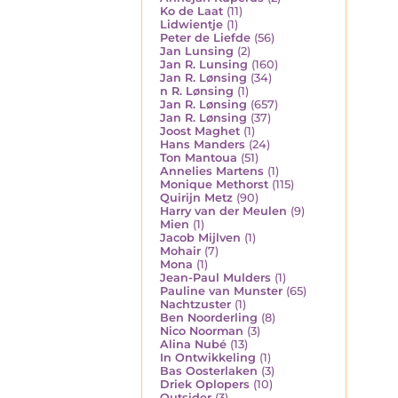
Ko de Laat
(11)
Lidwientje
(1)
Peter de Liefde
(56)
Jan Lunsing
(2)
Jan R. Lunsing
(160)
Jan R. Lønsing
(34)
n R. Lønsing
(1)
Jan R. Lønsing
(657)
Jan R. Lønsing
(37)
Joost Maghet
(1)
Hans Manders
(24)
Ton Mantoua
(51)
Annelies Martens
(1)
Monique Methorst
(115)
Quirijn Metz
(90)
Harry van der Meulen
(9)
Mien
(1)
Jacob Mijlven
(1)
Mohair
(7)
Mona
(1)
Jean-Paul Mulders
(1)
Pauline van Munster
(65)
Nachtzuster
(1)
Ben Noorderling
(8)
Nico Noorman
(3)
Alina Nubé
(13)
In Ontwikkeling
(1)
Bas Oosterlaken
(3)
Driek Oplopers
(10)
Outsider
(3)