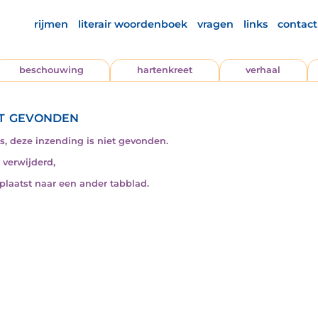
rijmen
literair woordenboek
vragen
links
contact
beschouwing
hartenkreet
verhaal
t gevonden
s, deze inzending is niet gevonden.
s verwijderd,
rplaatst naar een ander tabblad.