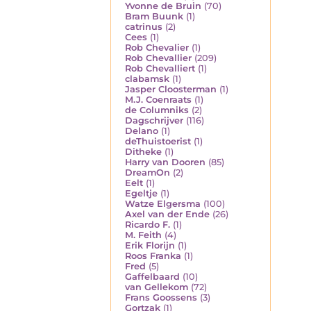
Yvonne de Bruin
(70)
Bram Buunk
(1)
catrinus
(2)
Cees
(1)
Rob Chevalier
(1)
Rob Chevallier
(209)
Rob Chevalliert
(1)
clabamsk
(1)
Jasper Cloosterman
(1)
M.J. Coenraats
(1)
de Columniks
(2)
Dagschrijver
(116)
Delano
(1)
deThuistoerist
(1)
Ditheke
(1)
Harry van Dooren
(85)
DreamOn
(2)
Eelt
(1)
Egeltje
(1)
Watze Elgersma
(100)
Axel van der Ende
(26)
Ricardo F.
(1)
M. Feith
(4)
Erik Florijn
(1)
Roos Franka
(1)
Fred
(5)
Gaffelbaard
(10)
van Gellekom
(72)
Frans Goossens
(3)
Gortzak
(1)