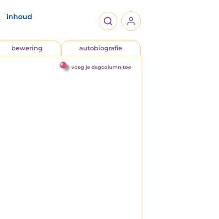
inhoud
bewering
autobiografie
voeg je dagcolumn toe