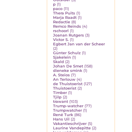
p
(1)
paco
(11)
Thera Puits
(1)
Marja Raadt
(1)
Redactie
(8)
Remco Reinds
(4)
rschoorl
(1)
Joanan Rutgers
(3)
Victor S.
(1)
Egbert Jan van der Scheer
(2)
Günter Schulz
(1)
Sjakelein
(1)
Skald
(2)
Johan De Smet
(158)
dieneke smink
(1)
A. Steios
(7)
An Terlouw
(4)
de Thuistoerist
(127)
Thuistoerist
(2)
Timber
(1)
Tjilp
(2)
trawant
(103)
Trump-watcher
(77)
Trumpwatcher
(1)
René Turk
(86)
Hans Uil
(2)
Vakantieschrijver
(5)
Laurine Vandepitte
(2)