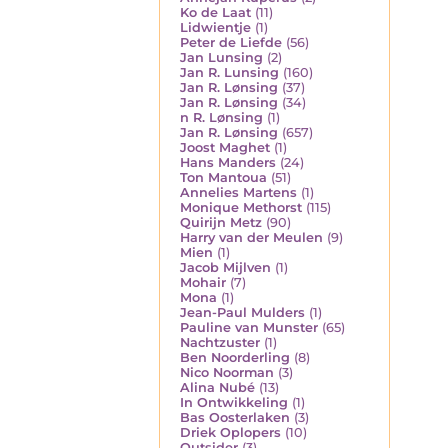
Ko de Laat
(11)
Lidwientje
(1)
Peter de Liefde
(56)
Jan Lunsing
(2)
Jan R. Lunsing
(160)
Jan R. Lønsing
(37)
Jan R. Lønsing
(34)
n R. Lønsing
(1)
Jan R. Lønsing
(657)
Joost Maghet
(1)
Hans Manders
(24)
Ton Mantoua
(51)
Annelies Martens
(1)
Monique Methorst
(115)
Quirijn Metz
(90)
Harry van der Meulen
(9)
Mien
(1)
Jacob Mijlven
(1)
Mohair
(7)
Mona
(1)
Jean-Paul Mulders
(1)
Pauline van Munster
(65)
Nachtzuster
(1)
Ben Noorderling
(8)
Nico Noorman
(3)
Alina Nubé
(13)
In Ontwikkeling
(1)
Bas Oosterlaken
(3)
Driek Oplopers
(10)
Outsider
(3)