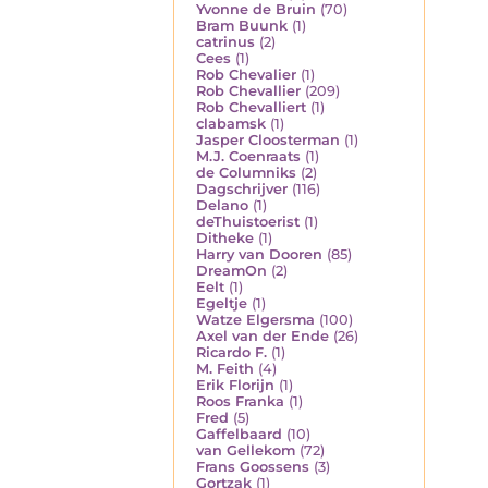
Yvonne de Bruin
(70)
Bram Buunk
(1)
catrinus
(2)
Cees
(1)
Rob Chevalier
(1)
Rob Chevallier
(209)
Rob Chevalliert
(1)
clabamsk
(1)
Jasper Cloosterman
(1)
M.J. Coenraats
(1)
de Columniks
(2)
Dagschrijver
(116)
Delano
(1)
deThuistoerist
(1)
Ditheke
(1)
Harry van Dooren
(85)
DreamOn
(2)
Eelt
(1)
Egeltje
(1)
Watze Elgersma
(100)
Axel van der Ende
(26)
Ricardo F.
(1)
M. Feith
(4)
Erik Florijn
(1)
Roos Franka
(1)
Fred
(5)
Gaffelbaard
(10)
van Gellekom
(72)
Frans Goossens
(3)
Gortzak
(1)