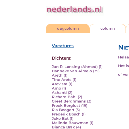
dagcolumn
column
Vacatures
Nie
Helaa
Dichters:
Het i
Jan R. Lønsing (Ahmed)
(1)
Hanneke van Almelo
(39)
of ve
Areth
(1)
Tine Arets
(1)
Arevista
(1)
Arno
(1)
Ashanti
(2)
Richard Bahl
(2)
Greet Berghmans
(3)
Freek Berglust
(19)
Ria Boogert
(3)
Frederik Bosch
(1)
Joke Bot
(1)
Melinda Bouwman
(1)
Bianca Brak
(4)