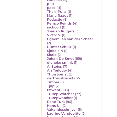
p
(1)
paco
(11)
Thera Puits
(1)
Marja Raadt
(1)
Redactie
(8)
Remco Reinds
(4)
rschoorl
(1)
Joanan Rutgers
(3)
Victor S.
(1)
Egbert Jan van der Scheer
(2)
Günter Schulz
(1)
Sjakelein
(1)
Skald
(2)
Johan De Smet
(158)
dieneke smink
(1)
A. Steios
(7)
An Terlouw
(4)
Thuistoerist
(2)
de Thuistoerist
(127)
Timber
(1)
Tjilp
(2)
trawant
(103)
Trump-watcher
(77)
Trumpwatcher
(1)
René Turk
(86)
Hans Uil
(2)
Vakantieschrijver
(5)
Laurine Vandepitte
(2)