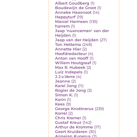
Albert Goudberg
(1)
Boudewijn de Groot
(1)
Anneke Haasnoot
(14)
Happyturf
(19)
Marcel Harmsen
(135)
harrem
(1)
Jaap 'nuanceman' van der
Heijden
(1)
Jaap van der Heijden
(27)
Ton Hettema
(248)
Annette Hier
(2)
Hoofdredacteur
(4)
Anton van Hooff
(1)
Willem Houtgraaf
(1)
Max R. Hubeek
(2)
Luíz Indepels
(1)
J.J.v.Verre
(4)
Jeanne
(2)
Karel Jong
(11)
Rogier de Jong
(3)
Simon K.
(1)
Karin
(1)
Kees
(9)
George Knottnerus
(239)
Korrel
(2)
Chris Kramer
(1)
Gustaf Kreuz
(142)
Arthur de Kromme
(17)
Geert Kruideren
(30)
Annejan Kuperus
(2)