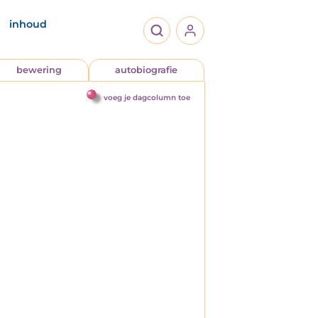
inhoud
bewering
autobiografie
voeg je dagcolumn toe