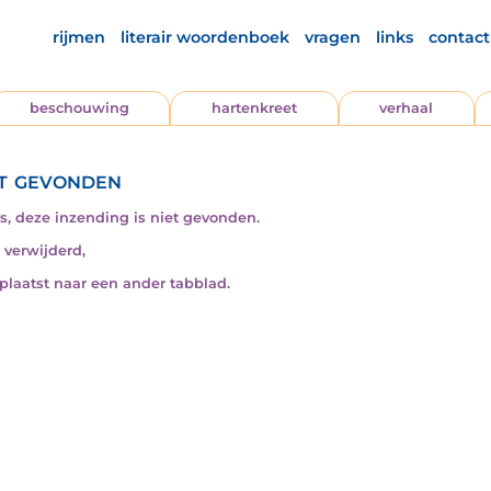
rijmen
literair woordenboek
vragen
links
contact
beschouwing
hartenkreet
verhaal
t gevonden
s, deze inzending is niet gevonden.
s verwijderd,
rplaatst naar een ander tabblad.