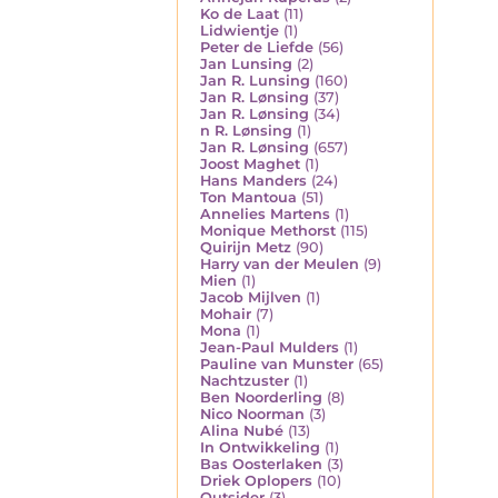
Ko de Laat
(11)
Lidwientje
(1)
Peter de Liefde
(56)
Jan Lunsing
(2)
Jan R. Lunsing
(160)
Jan R. Lønsing
(37)
Jan R. Lønsing
(34)
n R. Lønsing
(1)
Jan R. Lønsing
(657)
Joost Maghet
(1)
Hans Manders
(24)
Ton Mantoua
(51)
Annelies Martens
(1)
Monique Methorst
(115)
Quirijn Metz
(90)
Harry van der Meulen
(9)
Mien
(1)
Jacob Mijlven
(1)
Mohair
(7)
Mona
(1)
Jean-Paul Mulders
(1)
Pauline van Munster
(65)
Nachtzuster
(1)
Ben Noorderling
(8)
Nico Noorman
(3)
Alina Nubé
(13)
In Ontwikkeling
(1)
Bas Oosterlaken
(3)
Driek Oplopers
(10)
Outsider
(3)