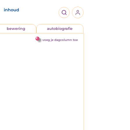
inhoud
bewering
autobiografie
voeg je dagcolumn toe