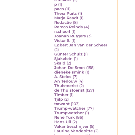
p
(1)
paco
(11)
Thera Puits
(1)
Marja Raadt
(1)
Redactie
(8)
Remco Reinds
(4)
rschoorl
(1)
Joanan Rutgers
(3)
Victor S.
(1)
Egbert Jan van der Scheer
(2)
Günter Schulz
(1)
Sjakelein
(1)
Skald
(2)
Johan De Smet
(158)
dieneke smink
(1)
A. Steios
(7)
An Terlouw
(4)
Thuistoerist
(2)
de Thuistoerist
(127)
Timber
(1)
Tjilp
(2)
trawant
(103)
Trump-watcher
(77)
Trumpwatcher
(1)
René Turk
(86)
Hans Uil
(2)
Vakantieschrijver
(5)
Laurine Vandepitte
(2)