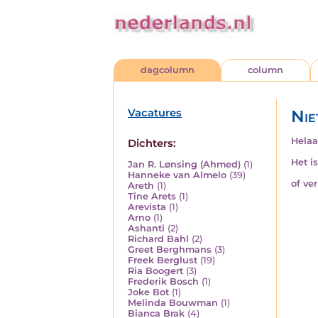
dagcolumn
column
Vacatures
Nie
Helaa
Dichters:
Het i
Jan R. Lønsing (Ahmed)
(1)
Hanneke van Almelo
(39)
of ve
Areth
(1)
Tine Arets
(1)
Arevista
(1)
Arno
(1)
Ashanti
(2)
Richard Bahl
(2)
Greet Berghmans
(3)
Freek Berglust
(19)
Ria Boogert
(3)
Frederik Bosch
(1)
Joke Bot
(1)
Melinda Bouwman
(1)
Bianca Brak
(4)