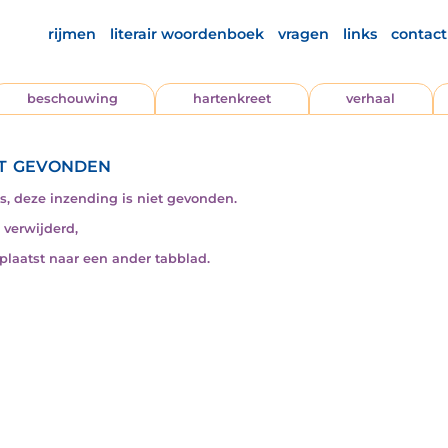
rijmen
literair woordenboek
vragen
links
contact
beschouwing
hartenkreet
verhaal
t gevonden
s, deze inzending is niet gevonden.
s verwijderd,
rplaatst naar een ander tabblad.