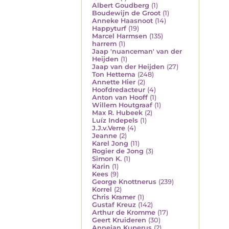
Albert Goudberg
(1)
Boudewijn de Groot
(1)
Anneke Haasnoot
(14)
Happyturf
(19)
Marcel Harmsen
(135)
harrem
(1)
Jaap 'nuanceman' van der
Heijden
(1)
Jaap van der Heijden
(27)
Ton Hettema
(248)
Annette Hier
(2)
Hoofdredacteur
(4)
Anton van Hooff
(1)
Willem Houtgraaf
(1)
Max R. Hubeek
(2)
Luíz Indepels
(1)
J.J.v.Verre
(4)
Jeanne
(2)
Karel Jong
(11)
Rogier de Jong
(3)
Simon K.
(1)
Karin
(1)
Kees
(9)
George Knottnerus
(239)
Korrel
(2)
Chris Kramer
(1)
Gustaf Kreuz
(142)
Arthur de Kromme
(17)
Geert Kruideren
(30)
Annejan Kuperus
(2)