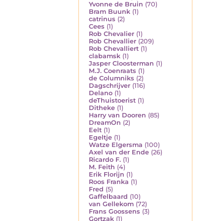
Yvonne de Bruin
(70)
Bram Buunk
(1)
catrinus
(2)
Cees
(1)
Rob Chevalier
(1)
Rob Chevallier
(209)
Rob Chevalliert
(1)
clabamsk
(1)
Jasper Cloosterman
(1)
M.J. Coenraats
(1)
de Columniks
(2)
Dagschrijver
(116)
Delano
(1)
deThuistoerist
(1)
Ditheke
(1)
Harry van Dooren
(85)
DreamOn
(2)
Eelt
(1)
Egeltje
(1)
Watze Elgersma
(100)
Axel van der Ende
(26)
Ricardo F.
(1)
M. Feith
(4)
Erik Florijn
(1)
Roos Franka
(1)
Fred
(5)
Gaffelbaard
(10)
van Gellekom
(72)
Frans Goossens
(3)
Gortzak
(1)