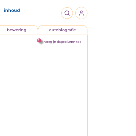
inhoud
bewering
autobiografie
voeg je dagcolumn toe