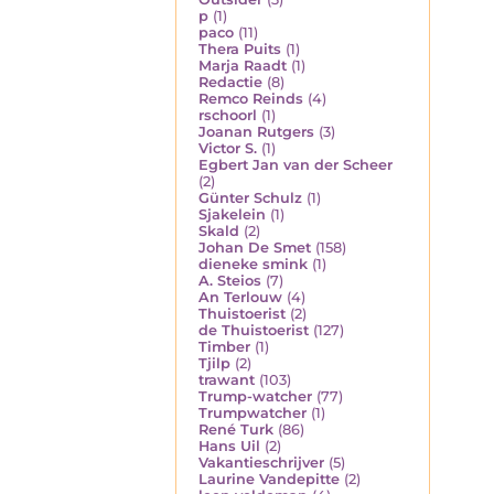
p
(1)
paco
(11)
Thera Puits
(1)
Marja Raadt
(1)
Redactie
(8)
Remco Reinds
(4)
rschoorl
(1)
Joanan Rutgers
(3)
Victor S.
(1)
Egbert Jan van der Scheer
(2)
Günter Schulz
(1)
Sjakelein
(1)
Skald
(2)
Johan De Smet
(158)
dieneke smink
(1)
A. Steios
(7)
An Terlouw
(4)
Thuistoerist
(2)
de Thuistoerist
(127)
Timber
(1)
Tjilp
(2)
trawant
(103)
Trump-watcher
(77)
Trumpwatcher
(1)
René Turk
(86)
Hans Uil
(2)
Vakantieschrijver
(5)
Laurine Vandepitte
(2)