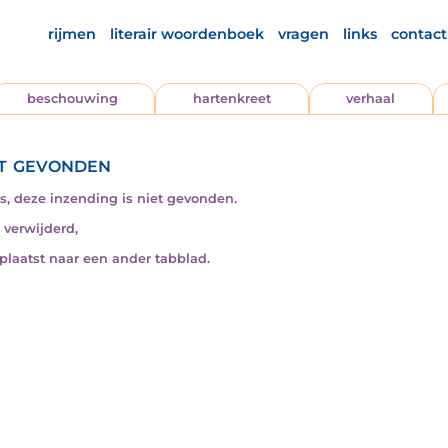
rijmen
literair woordenboek
vragen
links
contact
beschouwing
hartenkreet
verhaal
t gevonden
s, deze inzending is niet gevonden.
s verwijderd,
rplaatst naar een ander tabblad.