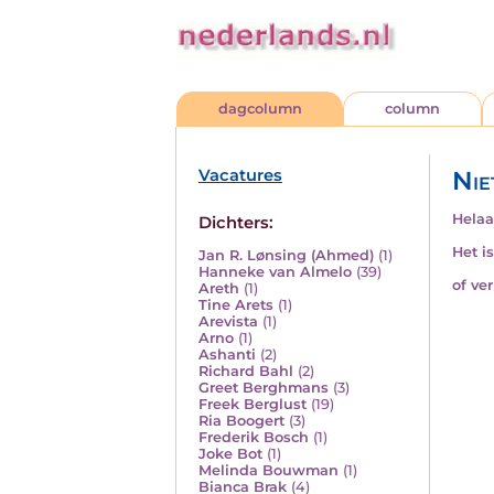
dagcolumn
column
Vacatures
Nie
Helaa
Dichters:
Het i
Jan R. Lønsing (Ahmed)
(1)
Hanneke van Almelo
(39)
of ve
Areth
(1)
Tine Arets
(1)
Arevista
(1)
Arno
(1)
Ashanti
(2)
Richard Bahl
(2)
Greet Berghmans
(3)
Freek Berglust
(19)
Ria Boogert
(3)
Frederik Bosch
(1)
Joke Bot
(1)
Melinda Bouwman
(1)
Bianca Brak
(4)