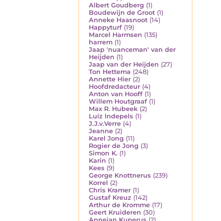
Albert Goudberg
(1)
Boudewijn de Groot
(1)
Anneke Haasnoot
(14)
Happyturf
(19)
Marcel Harmsen
(135)
harrem
(1)
Jaap 'nuanceman' van der
Heijden
(1)
Jaap van der Heijden
(27)
Ton Hettema
(248)
Annette Hier
(2)
Hoofdredacteur
(4)
Anton van Hooff
(1)
Willem Houtgraaf
(1)
Max R. Hubeek
(2)
Luíz Indepels
(1)
J.J.v.Verre
(4)
Jeanne
(2)
Karel Jong
(11)
Rogier de Jong
(3)
Simon K.
(1)
Karin
(1)
Kees
(9)
George Knottnerus
(239)
Korrel
(2)
Chris Kramer
(1)
Gustaf Kreuz
(142)
Arthur de Kromme
(17)
Geert Kruideren
(30)
Annejan Kuperus
(2)