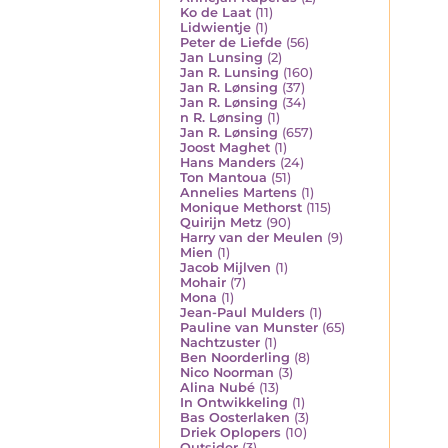
Ko de Laat
(11)
Lidwientje
(1)
Peter de Liefde
(56)
Jan Lunsing
(2)
Jan R. Lunsing
(160)
Jan R. Lønsing
(37)
Jan R. Lønsing
(34)
n R. Lønsing
(1)
Jan R. Lønsing
(657)
Joost Maghet
(1)
Hans Manders
(24)
Ton Mantoua
(51)
Annelies Martens
(1)
Monique Methorst
(115)
Quirijn Metz
(90)
Harry van der Meulen
(9)
Mien
(1)
Jacob Mijlven
(1)
Mohair
(7)
Mona
(1)
Jean-Paul Mulders
(1)
Pauline van Munster
(65)
Nachtzuster
(1)
Ben Noorderling
(8)
Nico Noorman
(3)
Alina Nubé
(13)
In Ontwikkeling
(1)
Bas Oosterlaken
(3)
Driek Oplopers
(10)
Outsider
(3)